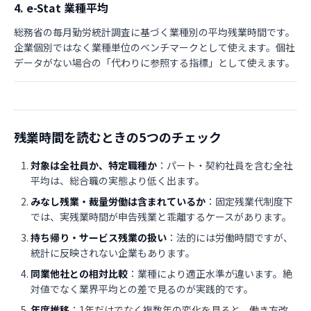
4. e-Stat 業種平均
総務省の毎月勤労統計調査に基づく業種別の平均残業時間です。
企業個別ではなく業種単位のベンチマークとして使えます。個社
データがない場合の「代わりに参照する指標」として使えます。
残業時間を読むときの5つのチェック
対象は全社員か、特定職種か
：パート・契約社員を含む全社
平均は、総合職の実態より低く出ます。
みなし残業・裁量労働は含まれているか
：固定残業代制度下
では、実残業時間が申告残業と乖離するケースがあります。
持ち帰り・サービス残業の扱い
：法的には労働時間ですが、
統計に反映されない企業もあります。
同業他社との相対比較
：業種により適正水準が違います。絶
対値でなく業界平均との差で見るのが実践的です。
年度推移
：1年だけでなく複数年の変化を見ると、働き方改