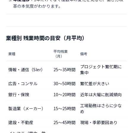
革の本気度がわかります。
業種別 残業時間の目安（月平均）
平均残業
業種
備考
（月）
プロジェクト繁忙期に
情報・通信（SIer）
25〜35時間
集中
広告・コンサル
30〜50時間
繁忙差が大きい
銀行・保険
10〜20時間
近年は大幅に削減傾向
工場勤務はさらに少な
製造業（メーカー）
15〜25時間
め
建設・不動産
25〜45時間
現場・季節要因あり