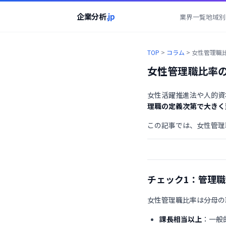
企業分析
.jp
業界一覧
地域別
TOP
>
コラム
>
女性管理職
女性管理職比率
女性活躍推進法や人的資
理職の定義次第で大きく
この記事では、女性管理
チェック1：管理
女性管理職比率は分母の
課長相当以上
：一般