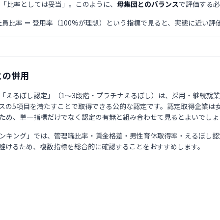
、「比率としては妥当」。このように、
母集団とのバランス
で評価する必
社員比率 ＝ 登用率（100%が理想）という指標で見ると、実態に近い評
との併用
「えるぼし認定」（1〜3段階・プラチナえるぼし）は、採用・継続就
スの5項目を満たすことで取得できる公的な認定です。認定取得企業は
ため、単一指標だけでなく認定の有無と組み合わせて見るとよいでしょ
ンキング」では、管理職比率・賃金格差・男性育休取得率・えるぼし認
避けるため、複数指標を総合的に確認することをおすすめします。