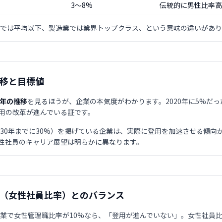
3〜8%
伝統的に男性比率高
界では平均以下、製造業では業界トップクラス、という意味の違いがあり
推移と目標値
5年の推移
を見るほうが、企業の本気度がわかります。2020年に5%だった
用の改革が進んでいる証です。
030年までに30%）を掲げている企業は、実際に登用を加速させる傾向
性社員のキャリア展望は明らかに異なります。
団（女性社員比率）とのバランス
企業で女性管理職比率が10%なら、「登用が進んでいない」。女性社員比