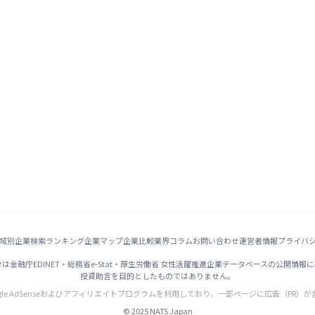
域別
企業検索
ランキング
企業マップ
企業比較
業界コラム
お問い合わせ
運営者情報
プライバ
は金融庁EDINET・総務省e-Stat・厚生労働省 女性活躍推進企業データベースの公開情報
投資助言を目的としたものではありません。
gle AdSenseおよびアフィリエイトプログラムを利用しており、一部ページに広告（PR）
© 2025 NATS Japan