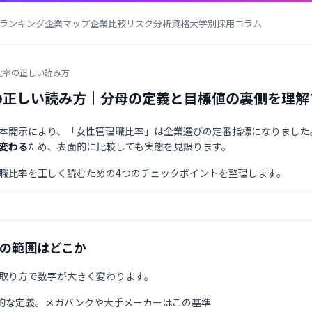
ランキング
企業マップ
企業比較
リスク分析
資格
大学別採用
コラム
比率の正しい読み方
の正しい読み方｜分母の定義と目標値の裏側を理解
本開示により、「女性管理職比率」は企業選びの定番指標になりました
変わる
ため、表面的に比較しても実態を見誤ります。
職比率を正しく読むための4つのチェックポイントを整理します。
職の範囲はどこか
取り方で数字が大きく変わります。
的な定義。メガバンクや大手メーカーはこの基準