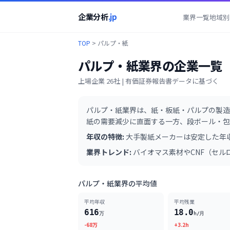
企業分析
.jp
業界一覧
地域別
TOP
>
パルプ・紙
パルプ・紙
業界の企業一覧
上場企業
26
社 | 有価証券報告書データに基づく
パルプ・紙業界は、紙・板紙・パルプの製造
紙の需要減少に直面する一方、段ボール・包
年収の特徴:
大手製紙メーカーは安定した年
業界トレンド:
バイオマス素材やCNF（セ
パルプ・紙業界の平均値
平均年収
平均残業
616
18.0
万
h/月
-68万
+3.2h