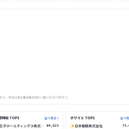
まで。 年収は賃金構造基本統計に基づき
2023
年まで。
質時給 TOP3
ホワイト TOP3
全て見る >
全て見
王子ホールディングス株式会社
日本製紙株式会社
¥4,023
1
73.