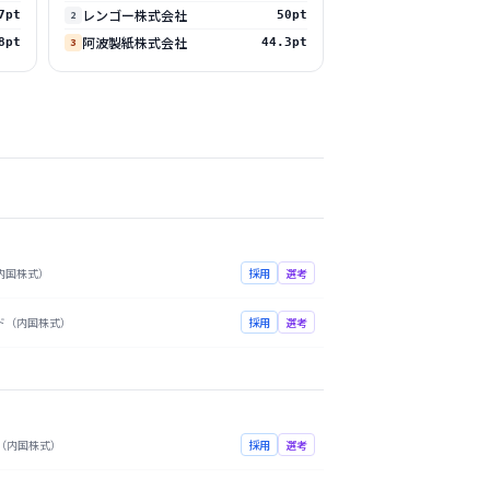
レンゴー株式会社
7pt
2
50pt
阿波製紙株式会社
8pt
3
44.3pt
内国株式）
採用
選考
ド（内国株式）
採用
選考
（内国株式）
採用
選考