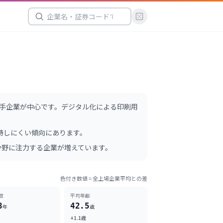
手企業が中心です。デジタル化による印刷用
待しにくい傾向にあります。
分野に注力する企業が増えています。
色付き数値 = 全上場企業平均との差
数
平均年齢
8
42.5
年
歳
+1.1歳