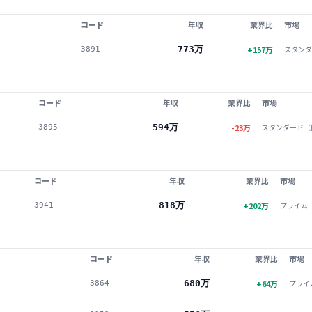
コード
年収
業界比
市場
773万
+
157
万
スタンダ
3891
コード
年収
業界比
市場
594万
-23
万
スタンダード（
3895
コード
年収
業界比
市場
818万
+
202
万
プライム
3941
コード
年収
業界比
市場
680万
+
64
万
プライ
3864