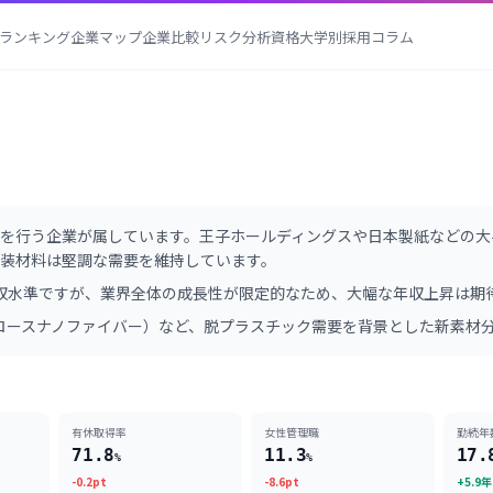
ランキング
企業マップ
企業比較
リスク分析
資格
大学別採用
コラム
を行う企業が属しています。王子ホールディングスや日本製紙などの大
装材料は堅調な需要を維持しています。
収水準ですが、業界全体の成長性が限定的なため、大幅な年収上昇は期
ルロースナノファイバー）など、脱プラスチック需要を背景とした新素材
有休取得率
女性管理職
勤続年
71.8
11.3
17.
%
%
-0.2pt
-8.6pt
+5.9年