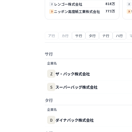
レンゴー株式会社
2
818万
2
ニッポン高度紙工業株式会社
3
773万
3
ア行
カ行
サ行
タ行
ナ行
ハ行
サ行
企業名
Z
ザ・パック株式会社
S
スーパーバッグ株式会社
タ行
企業名
D
ダイナパック株式会社