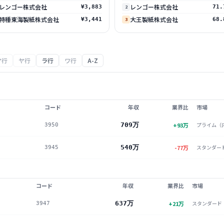
レンゴー株式会社
レンゴー株式会社
¥3,883
2
71.
特種東海製紙株式会社
大王製紙株式会社
¥3,441
3
68.
マ行
ヤ行
ラ行
ワ行
A-Z
コード
年収
業界比
市場
709万
+
93
万
プライム（
3950
540万
-77
万
スタンダー
3945
コード
年収
業界比
市場
637万
+
21
万
スタンダード
3947