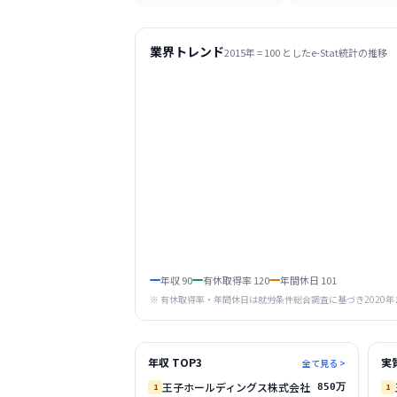
業界トレンド
2015
年 = 100 としたe-Stat統計の推移
年収
90
有休取得率
120
年間休日
101
※ 有休取得率・年間休日は就労条件総合調査に基づき
2020
年
年収 TOP3
実
全て見る >
王子ホールディングス株式会社
1
850万
1