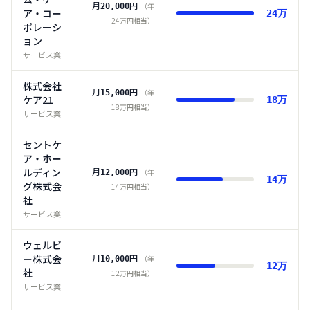
月
円
（年
20,000
ア・コー
24
万
24
万円相当）
ポレーシ
ョン
サービス業
株式会社
月
円
（年
15,000
ケア21
18
万
18
万円相当）
サービス業
セントケ
ア・ホー
ルディン
月
円
（年
12,000
14
万
グ株式会
14
万円相当）
社
サービス業
ウェルビ
ー株式会
月
円
（年
10,000
12
万
社
12
万円相当）
サービス業