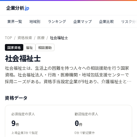
企業分析
.jp
業界一覧
地域別
ランキング
企業マップ
企業比較
リスク分
TOP
/
資格検索
/
医療
/
社会福祉士
国家資格
福祉
相談援助
社会福祉士
社会福祉士は、生活上の困難を持つ人々への相談援助を行う国家
資格。社会福祉法人・行政・医療機関・地域包括支援センターで
採用ニーズがある。資格手当設定企業が9社あり、介護福祉士と並
ぶ福祉系中核資格。
資格データ
必須指定の求人
歓迎指定の求人
9
0
件
件
上場企業
3
社で指定
0
社で歓迎要件