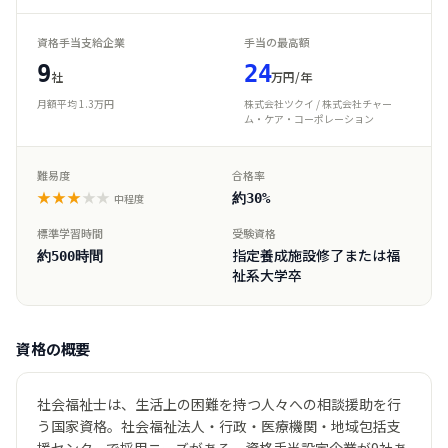
資格手当支給企業
手当の最高額
9
24
社
万円/年
月額平均 1.3万円
株式会社ツクイ / 株式会社チャー
ム・ケア・コーポレーション
難易度
合格率
★★★
★★
約30%
中程度
標準学習時間
受験資格
指定養成施設修了または福
約500時間
祉系大学卒
資格の概要
社会福祉士は、生活上の困難を持つ人々への相談援助を行
う国家資格。社会福祉法人・行政・医療機関・地域包括支