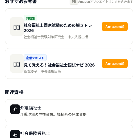
おすすめ参考書
PR
Amazonアソシエイトリンクを含みます
問題集
📖
社会福祉士国家試験のための解きトレ
Amazon
2026
社会福祉士受験対策研究会
中央法規出版
定番テキスト
📖
Amazon
見て覚える！社会福祉士国試ナビ 2026
飯塚慶子
中央法規出版
関連資格
介護福祉士
介
介護現場の中核資格。福祉系の兄弟資格
社会保険労務士
社