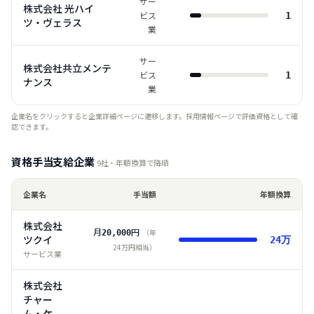
サー
株式会社 光ハイ
ビス
1
ツ・ヴェラス
業
サー
株式会社共立メンテ
ビス
1
ナンス
業
企業名をクリックすると企業詳細ページに遷移します。採用情報ページで評価資格として確
認できます。
資格手当支給企業
9
社・年額換算で降順
企業名
手当額
年額換算
株式会社
月
円
（年
20,000
ツクイ
24
万
24
万円相当）
サービス業
株式会社
チャー
ム・ケ