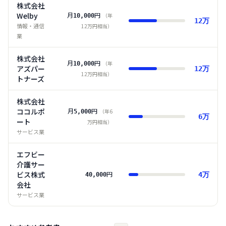
株式会社
Welby
月
円
（年
10,000
12
万
情報・通信
12
万円相当）
業
株式会社
月
円
（年
10,000
アズパー
12
万
12
万円相当）
トナーズ
株式会社
ココルポ
月
円
（年
6
5,000
6
万
ート
万円相当）
サービス業
エフビー
介護サー
ビス株式
円
4
万
40,000
会社
サービス業