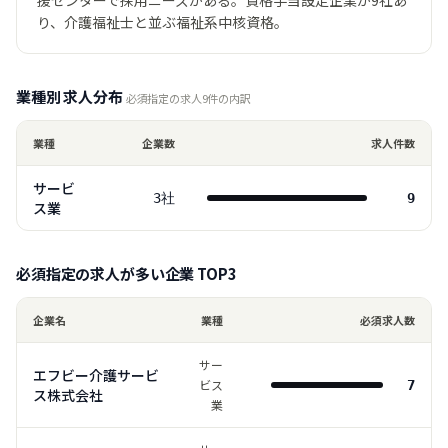
援センターで採用ニーズがある。資格手当設定企業が9社あ
り、介護福祉士と並ぶ福祉系中核資格。
業種別 求人分布
必須指定の求人
9
件の内訳
業種
企業数
求人件数
サービ
3
社
9
ス業
必須指定の求人が多い企業 TOP
3
企業名
業種
必須求人数
サー
エフビー介護サービ
ビス
7
ス株式会社
業