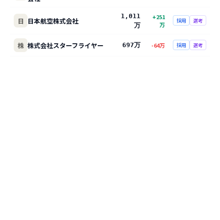
1,011
+
251
日
日本航空株式会社
採用
選考
万
万
株
株式会社スターフライヤー
697万
-64
万
採用
選考