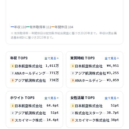
年収
110
有休取得率
111
年間休日
104
※ 有休取得率・年間休日は就労条件総合調査に基づき
2020
年まで。 年収は賃金構
造基本統計に基づき
2023
年まで。
年収 TOP3
実質時給 TOP3
全て見る >
全て見る >
日本航空株式会社
日本航空株式会社
1
1,011万
1
¥4,951
ANAホールディングス株式会社
アジア航測株式会社
2
771万
2
¥3,255
アジア航測株式会社
ANAホールディングス株式会社
3
730万
3
¥3,059
ホワイト TOP3
女性活躍 TOP3
全て見る >
全て見る >
日本航空株式会社
日本航空株式会社
1
64.6pt
1
51pt
アジア航測株式会社
株式会社スターフライヤー
2
51pt
2
38.7pt
スカイマーク株式会社
スカイマーク株式会社
3
14.4pt
3
38pt