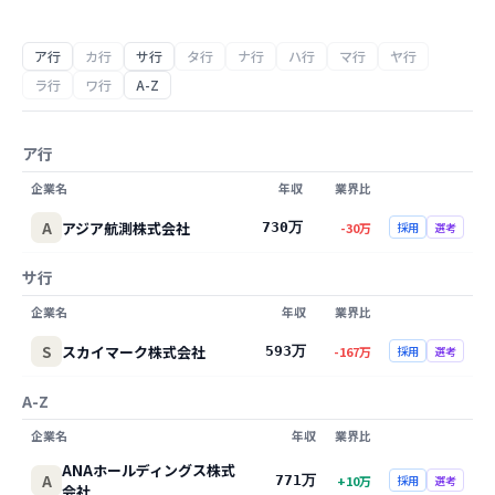
ア行
カ行
サ行
タ行
ナ行
ハ行
マ行
ヤ行
ラ行
ワ行
A-Z
ア行
企業名
年収
業界比
A
アジア航測株式会社
730万
-30
万
採用
選考
サ行
企業名
年収
業界比
S
スカイマーク株式会社
593万
-167
万
採用
選考
A-Z
企業名
年収
業界比
ANAホールディングス株式
A
771万
+
10
万
採用
選考
会社