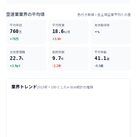
空運業業界の平均値
色付き数値 = 全上場企業平均との差
平均年収
平均残業
有休取得率
760
18.6
-
万
h/月
%
+76万
+3.8h
女性管理職
勤続年数
平均年齢
22.7
9.7
41.1
%
年
歳
+2.9pt
-2.2年
-0.3歳
業界トレンド
2015
年 = 100 としたe-Stat統計の推移