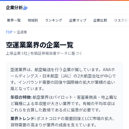
企業分析
.jp
業界一覧
地域別
ランキング
企業マップ
企業比較
リスク分
TOP
>
空運業
空運業
業界の企業一覧
上場企業
5
社 | 有価証券報告書データに基づく
空運業界は、航空輸送を行う企業が属しています。ANAホ
ールディングス・日本航空（JAL）の2大航空会社が中心で
す。インバウンド需要の回復や国際線の拡大が業績の追い
風となっています。
年収の特徴:
航空業界はパイロット・客室乗務員・地上職な
ど職種による年収差が大きい業界です。有報の平均年収は
これらを合算した数値である点に留意が必要です。
業界トレンド:
ポストコロナの需要回復とLCC市場の拡大、
貨物需要の高まりが業界の成長を支えています。