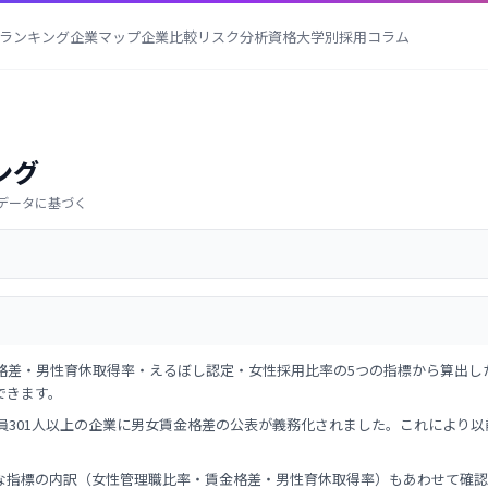
ランキング
企業マップ
企業比較
リスク分析
資格
大学別採用
コラム
ング
有報データに基づく
格差・男性育休取得率・えるぼし認定・女性採用比率の5つの指標から算出し
できます。
業員301人以上の企業に男女賃金格差の公表が義務化されました。これにより
な指標の内訳（女性管理職比率・賃金格差・男性育休取得率）もあわせて確認