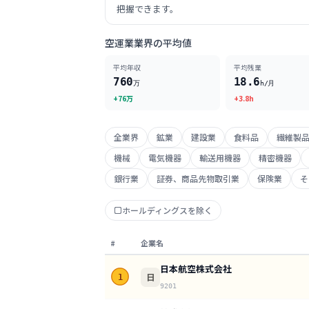
把握できます。
空運業業界の平均値
平均年収
平均残業
760
18.6
万
h/月
+76万
+3.8h
全業界
鉱業
建設業
食料品
繊維製
機械
電気機器
輸送用機器
精密機器
銀行業
証券、商品先物取引業
保険業
そ
ホールディングスを除く
#
企業名
日本航空株式会社
日
1
9201