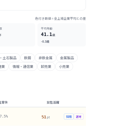
色付き数値 = 全上場企業平均との差
数
平均年齢
41.1
年
歳
-0.3歳
・土石製品
鉄鋼
非鉄金属
金属製品
連業
情報・通信業
卸売業
小売業
性育休
女性活躍
7.5%
採用
選考
51
pt