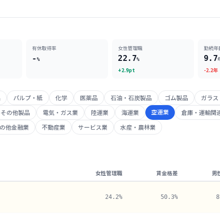
有休取得率
女性管理職
勤続年
-
22.7
9.7
%
%
+2.9pt
-2.2年
品
パルプ・紙
化学
医薬品
石油・石炭製品
ゴム製品
ガラス
空運業
その他製品
電気・ガス業
陸運業
海運業
倉庫・運輸関
の他金融業
不動産業
サービス業
水産・農林業
女性管理職
賃金格差
男
24.2%
50.3%
8