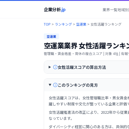
企業分析
.jp
業界一覧
地域別
TOP
>
ランキング
>
空運業
>
女性活躍ランキング
空運業
空運業業界
女性活躍ランキ
管理職・賃金格差・育休の複合スコア
| 対象
4
社 | 
女性活躍スコアの算出方法
このランキングの見方
女性活躍スコアは、女性管理職比率・男女賃金
躍しやすい制度や文化が整っている企業と評価
女性活躍推進法の改正により、2022年から従
なっています。
ダイバーシティ経営に関心のある方は、具体的