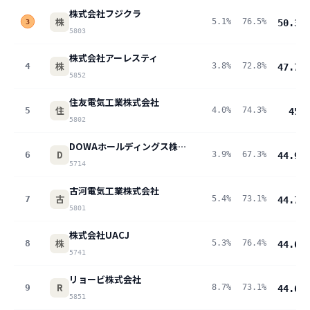
株式会社フジクラ
株
5.1%
76.5%
50.3
pt
3
5803
株式会社アーレスティ
株
4
3.8%
72.8%
47.7
pt
5852
住友電気工業株式会社
住
5
4.0%
74.3%
45
pt
5802
DOWAホールディングス株式会社
D
6
3.9%
67.3%
44.9
pt
5714
古河電気工業株式会社
古
7
5.4%
73.1%
44.7
pt
5801
株式会社UACJ
株
8
5.3%
76.4%
44.6
pt
5741
リョービ株式会社
R
9
8.7%
73.1%
44.6
pt
5851