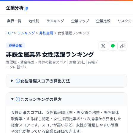
企業分析
.jp
業界一覧
地域別
ランキング
企業マップ
企業比較
リスク分
TOP
>
ランキング
>
非鉄金属
>
女性活躍ランキング
非鉄金属
非鉄金属業界
女性活躍ランキング
管理職・賃金格差・育休の複合スコア
| 対象
29
社 | 有報デ
ータに基づく
女性活躍スコアの算出方法
このランキングの見方
女性活躍スコアは、女性管理職比率・男女賃金格差・男性育休
取得率・えるぼし認定・女性採用比率の5つの指標から算出した
総合スコアです。スコアが高いほど、女性が活躍しやすい制度
や文化が整っている企業と評価できます。