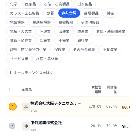
化学
医薬品
石油・石炭製品
ゴム製品
非鉄金属
ガラス・土石製品
鉄鋼
金属製品
機械
電気機器
輸送用機器
精密機器
その他製品
電気・ガス業
陸運業
海運業
空運業
倉庫・運輸関連業
情報・通信業
卸売業
小売業
銀行業
証券、商品先物取引業
保険業
その他金融業
不動産業
サービス業
水産・農林業
ホールディングスを除く
女性管
賃金格
#
企業名
女
理職
差
株式会社大阪チタニウムテクノロジーズ
株
170.0%
68.4%
1
60.6
pt
5726
中外鉱業株式会社
中
26.1%
79.0%
55.7
pt
2
1491