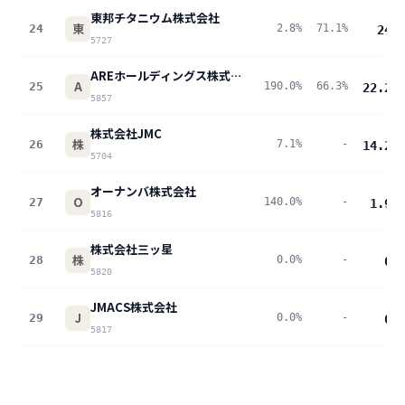
東邦チタニウム株式会社
東
24
2.8%
71.1%
24
pt
5727
AREホールディングス株式会社
A
25
190.0%
66.3%
22.2
pt
5857
株式会社JMC
株
26
7.1%
-
14.2
pt
5704
オーナンバ株式会社
O
27
140.0%
-
1.9
pt
5816
株式会社三ッ星
株
28
0.0%
-
0
pt
5820
JMACS株式会社
J
29
0.0%
-
0
pt
5817