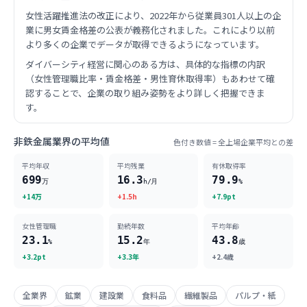
女性活躍推進法の改正により、2022年から従業員301人以上の企
業に男女賃金格差の公表が義務化されました。これにより以前
より多くの企業でデータが取得できるようになっています。
ダイバーシティ経営に関心のある方は、具体的な指標の内訳
（女性管理職比率・賃金格差・男性育休取得率）もあわせて確
認することで、企業の取り組み姿勢をより詳しく把握できま
す。
非鉄金属業界の平均値
色付き数値 = 全上場企業平均との差
平均年収
平均残業
有休取得率
699
16.3
79.9
万
h/月
%
+14万
+1.5h
+7.9pt
女性管理職
勤続年数
平均年齢
23.1
15.2
43.8
%
年
歳
+3.2pt
+3.3年
+2.4歳
全業界
鉱業
建設業
食料品
繊維製品
パルプ・紙