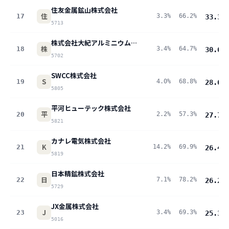
住友金属鉱山株式会社
住
17
3.3%
66.2%
33.3
pt
5713
株式会社大紀アルミニウム工業所
株
18
3.4%
64.7%
30.6
pt
5702
SWCC株式会社
S
19
4.0%
68.8%
28.6
pt
5805
平河ヒューテック株式会社
平
20
2.2%
57.3%
27.7
pt
5821
カナレ電気株式会社
K
21
14.2%
69.9%
26.4
pt
5819
日本精鉱株式会社
日
22
7.1%
78.2%
26.2
pt
5729
JX金属株式会社
J
23
3.4%
69.3%
25.3
pt
5016