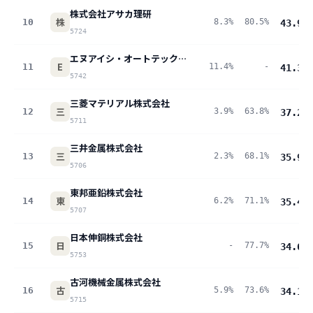
株式会社アサカ理研
株
10
8.3%
80.5%
43.9
pt
5724
エヌアイシ・オートテック株式会社
E
11
11.4%
-
41.3
pt
5742
三菱マテリアル株式会社
三
12
3.9%
63.8%
37.2
pt
5711
三井金属株式会社
三
13
2.3%
68.1%
35.9
pt
5706
東邦亜鉛株式会社
東
14
6.2%
71.1%
35.4
pt
5707
日本伸銅株式会社
日
15
-
77.7%
34.6
pt
5753
古河機械金属株式会社
古
16
5.9%
73.6%
34.1
pt
5715