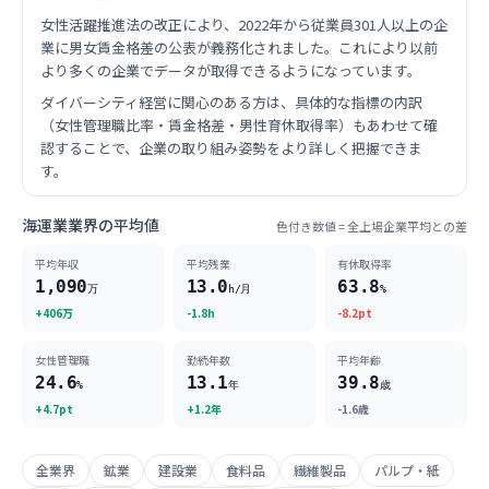
女性活躍推進法の改正により、2022年から従業員301人以上の企
業に男女賃金格差の公表が義務化されました。これにより以前
より多くの企業でデータが取得できるようになっています。
ダイバーシティ経営に関心のある方は、具体的な指標の内訳
（女性管理職比率・賃金格差・男性育休取得率）もあわせて確
認することで、企業の取り組み姿勢をより詳しく把握できま
す。
海運業業界の平均値
色付き数値 = 全上場企業平均との差
平均年収
平均残業
有休取得率
1,090
13.0
63.8
万
h/月
%
+406万
-1.8h
-8.2pt
女性管理職
勤続年数
平均年齢
24.6
13.1
39.8
%
年
歳
+4.7pt
+1.2年
-1.6歳
全業界
鉱業
建設業
食料品
繊維製品
パルプ・紙