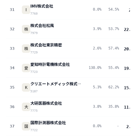
IMV株式会社
I
31
0.0%
54.5%
25
p
7760
株式会社松風
株
32
3.9%
53.7%
22.2
p
7979
株式会社東京精密
株
33
2.6%
57.4%
20.5
p
7729
愛知時計電機株式会社
愛
34
130.0%
55.4%
19.7
p
7723
クリエートメディック株式会社
K
35
5.3%
62.2%
15.3
p
5187
大研医器株式会社
大
36
3.8%
35.8%
11.4
p
7775
国際計測器株式会社
国
37
0.0%
-
2.7
p
7722