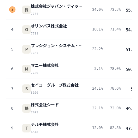
株式会社ジャパン・ティッシュエンジニアリング
株
34.0%
73.5%
55.4
p
3
7774
オリンパス株式会社
O
4
10.1%
71.4%
54.6
p
7733
プレシジョン・システム・サイエンス株式会社
P
5
22.2%
-
51.3
p
7707
マニー株式会社
M
6
5.1%
78.0%
50.3
p
7730
セイコーグループ株式会社
S
7
24.1%
78.6%
50
p
8050
株式会社シード
株
8
22.1%
72.0%
49.9
p
7743
テルモ株式会社
T
9
12.0%
82.3%
47.5
p
4543