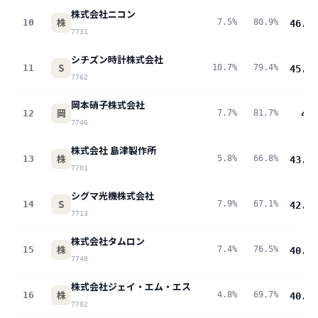
株式会社ニコン
株
10
7.5%
80.9%
46.1
p
7731
シチズン時計株式会社
S
11
10.7%
79.4%
45.7
p
7762
岡本硝子株式会社
岡
12
7.7%
81.7%
45
p
7746
株式会社 島津製作所
株
13
5.8%
66.8%
43.5
p
7701
シグマ光機株式会社
S
14
7.9%
67.1%
42.5
p
7713
株式会社タムロン
株
15
7.4%
76.5%
40.9
p
7740
株式会社ジェイ・エム・エス
株
16
4.8%
69.7%
40.3
p
7702