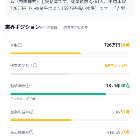
ム（内国株式）上場企業です。従業員数3,361人、平均年収
726万円（小売業平均より159万円高い水準）です。「吉野
家」を中心に、うどん、回転寿司、焼肉など多様なブランド
を展開する外食事業グループ。国内外に店舗網を持ち、食を
業界ポジション
色付き数値 =
小売業
平均との差
通じて人々の豊かな生活を支えている。近年は既存店の強化
と新規事業開発を両輪に進めている。
年収
726万円
59
点
残業の少なさ
業界平均（推定）
勤続年数
18.4年
80
点
平均年齢
：
47.9歳
営業利益率
51
点
3.6%
売上成長率
57
点
+10.1%