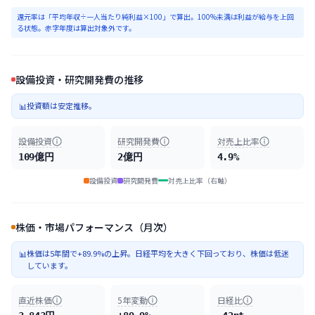
還元率は「平均年収÷一人当たり純利益×100」で算出。100%未満は利益が給与を上回
る状態。赤字年度は算出対象外です。
設備投資・研究開発費の推移
投資額は安定推移。
📊
設備投資
研究開発費
対売上比率
109億円
2億円
4.9%
設備投資
研究開発費
対売上比率（右軸）
株価・市場パフォーマンス（月次）
株価は5年間で+89.9%の上昇。日経平均を大きく下回っており、株価は低迷
📊
しています。
直近株価
5年変動
日経比