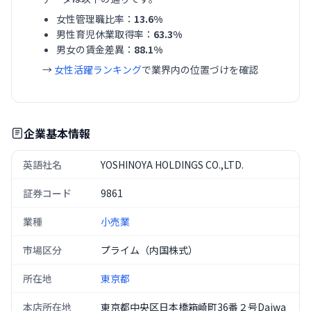
女性管理職比率：
13.6%
男性育児休業取得率：
63.3%
男女の賃金差異：
88.1%
→
女性活躍ランキング
で業界内の位置づけを確認
企業基本情報
英語社名
YOSHINOYA HOLDINGS CO.,LTD.
証券コード
9861
業種
小売業
市場区分
プライム（内国株式）
所在地
東京都
本店所在地
東京都中央区日本橋箱崎町36番２号Daiwa