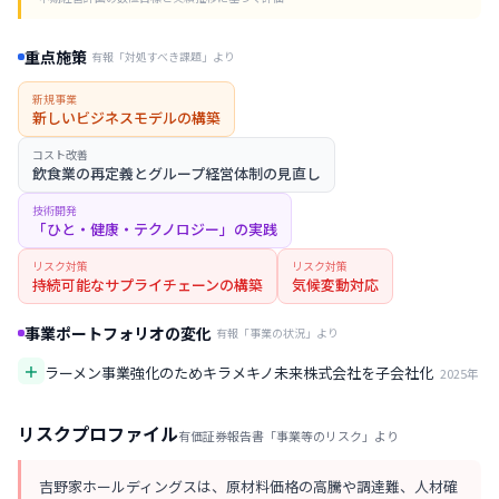
重点施策
有報「対処すべき課題」より
新規事業
新しいビジネスモデルの構築
コスト改善
飲食業の再定義とグループ経営体制の見直し
技術開発
「ひと・健康・テクノロジー」の実践
リスク対策
リスク対策
持続可能なサプライチェーンの構築
気候変動対応
事業ポートフォリオの変化
有報「事業の状況」より
＋
ラーメン事業強化のためキラメキノ未来株式会社を子会社化
2025
年
リスクプロファイル
有価証券報告書「事業等のリスク」より
吉野家ホールディングスは、原材料価格の高騰や調達難、人材確