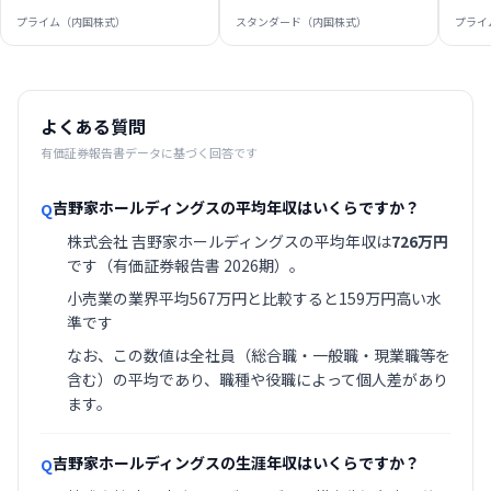
プライム（内国株式）
スタンダード（内国株式）
プライ
よくある質問
有価証券報告書データに基づく回答です
吉野家ホールディングスの平均年収はいくらですか？
Q
株式会社 吉野家ホールディングスの平均年収は
726万円
です（有価証券報告書 2026期）。
小売業の業界平均567万円と比較すると159万円高い水
準です
なお、この数値は全社員（総合職・一般職・現業職等を
含む）の平均であり、職種や役職によって個人差があり
ます。
吉野家ホールディングスの生涯年収はいくらですか？
Q