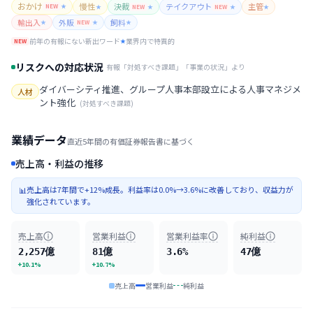
おかけ
慢性
決裁
テイクアウト
主管
NEW
★
★
NEW
★
NEW
★
★
輸出入
外販
飼料
★
NEW
★
★
前年の有報にない新出ワード
業界内で特異的
NEW
★
リスクへの対応状況
有報「対処すべき課題」「事業の状況」より
ダイバーシティ推進、グループ人事本部設立による人事マネジメ
人材
ント強化
(
対処すべき課題
)
業績データ
直近5年間の有価証券報告書に基づく
売上高・利益の推移
売上高は7年間で+12%成長。利益率は0.0%→3.6%に改善しており、収益力が
📊
強化されています。
売上高
営業利益
営業利益率
純利益
2,257億
81億
3.6%
47億
+10.1%
+10.7%
売上高
営業利益
純利益