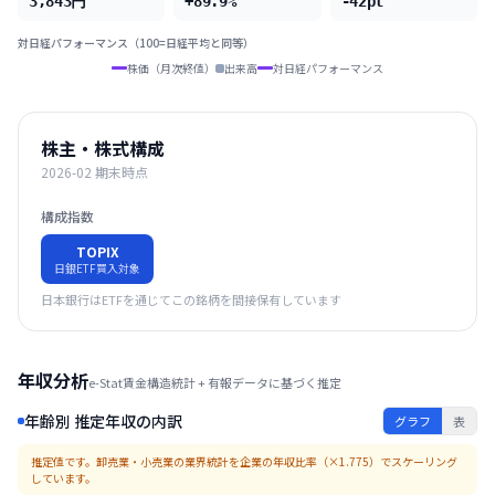
3,843円
+89.9%
-42pt
対日経パフォーマンス（100=日経平均と同等）
株価（月次終値）
出来高
対日経パフォーマンス
株主・株式構成
2026-02
期末時点
構成指数
TOPIX
日銀ETF買入対象
日本銀行はETFを通じてこの銘柄を間接保有しています
年収分析
e-Stat賃金構造統計 + 有報データに基づく推定
年齢別 推定年収の内訳
グラフ
表
推定値です。
卸売業・小売業
の業界統計を企業の年収比率（×
1.775
）でスケーリング
しています。