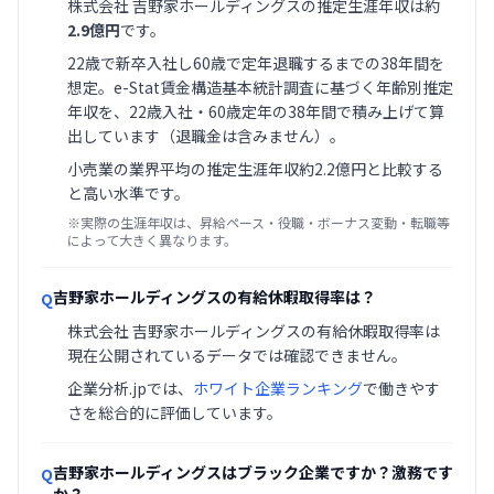
株式会社 吉野家ホールディングスの推定生涯年収は約
2.9億円
です。
22歳で新卒入社し60歳で定年退職するまでの38年間を
想定。e-Stat賃金構造基本統計調査に基づく年齢別推定
年収を、22歳入社・60歳定年の38年間で積み上げて算
出しています（退職金は含みません）。
小売業の業界平均の推定生涯年収約2.2億円と比較する
と高い水準です。
※実際の生涯年収は、昇給ペース・役職・ボーナス変動・転職等
によって大きく異なります。
吉野家ホールディングスの有給休暇取得率は？
Q
株式会社 吉野家ホールディングスの有給休暇取得率は
現在公開されているデータでは確認できません。
企業分析.jpでは、
ホワイト企業ランキング
で働きやす
さを総合的に評価しています。
吉野家ホールディングスはブラック企業ですか？激務です
Q