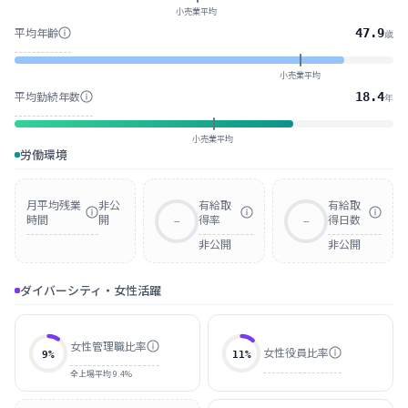
小売業平均
平均年齢
47.9
歳
小売業平均
平均勤続年数
18.4
年
小売業平均
労働環境
月平均残業
非公
有給取
有給取
時間
開
得率
得日数
--
--
非公開
非公開
ダイバーシティ・女性活躍
女性管理職比率
女性役員比率
9
%
11
%
全上場平均 9.4%