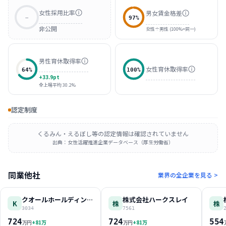
女性採用比率
男女賃金格差
--
97
%
非公開
女性÷男性 (100%=同一)
男性育休取得率
女性育休取得率
64
%
100
%
+33.9pt
全上場平均 30.2%
認定制度
くるみん・えるぼし等の認定情報は確認されていません
出典：女性活躍推進企業データベース（厚生労働省）
同業他社
業界の全企業を見る >
クオールホールディングス株式会社
株式会社ハークスレイ
K
株
株
3034
7561
724
724
554
+
81
万
+
81
万
万円
万円