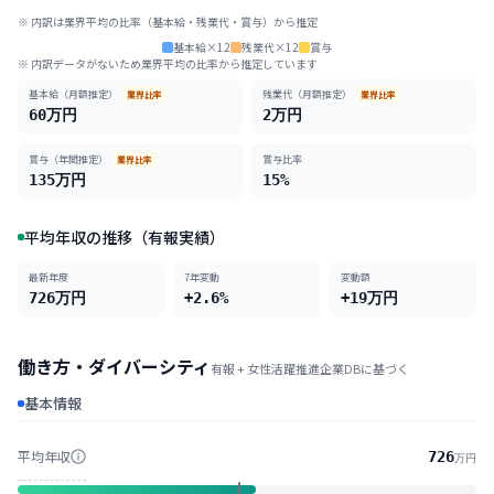
※ 内訳は業界平均の比率（基本給・残業代・賞与）から推定
基本給×12
残業代×12
賞与
※ 内訳データがないため業界平均の比率から推定しています
基本給（月額推定）
残業代（月額推定）
業界比率
業界比率
60
万円
2
万円
賞与（年間推定）
賞与比率
業界比率
135
万円
15
%
平均年収の推移（有報実績）
最新年度
7
年変動
変動額
726
万円
+2.6%
+
19
万円
働き方・ダイバーシティ
有報 + 女性活躍推進企業DBに基づく
基本情報
平均年収
726
万円