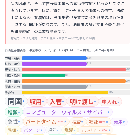
保の困難さ、そして吉野家事業への高い依存度といったリスクに
直面しています。特に、賃金上昇や外国人労働者への依存、法改
正による人件費増加は、労働集約型産業である外食業の収益性を
圧迫する可能性があります。また、消費者の嗜好変化や競合激化
も事業継続上の重要な課題です。
有報のリスク記述をカテゴリ比率・重要ワードで分析した評価
有価証券報告書「事業等のリスク」よりOkapi BM25で自動抽出（
2025年2月期
）
市場・競合
12
%
技術・開発
12
%
規制・法令
20
%
財務・為替
8
%
人材・組織
20
%
災害・外部
12
%
その他
16
%
同国
収用
入管
明け渡し
申入れ
★
★
★
★
★
増額
コンピューターウィルス・サイバー
★
★
急性
パートタイム
拒否
嘱託
悪用
★
NEW
★
★
NEW
★
★
態様
パターン
経年
飛躍
アルバイト
★
★
★
★
NEW
★