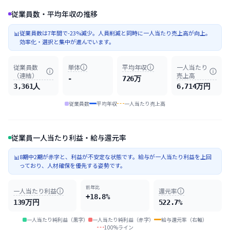
従業員数・平均年収の推移
従業員数は7年間で-23%減少。人員削減と同時に一人当たり売上高が向上。
📊
効率化・選択と集中が進んでいます。
従業員数
単体
平均年収
一人当たり
（連結）
売上高
-
726万
3,361人
6,714万円
従業員数
平均年収
一人当たり売上高
従業員一人当たり利益・給与還元率
8期中2期が赤字と、利益が不安定な状態です。給与が一人当たり利益を上回
📊
っており、人材確保を優先する姿勢です。
前年比
一人当たり利益
還元率
+18.8%
139万円
522.7%
一人当たり純利益（黒字）
一人当たり純利益（赤字）
給与還元率（右軸）
100%ライン