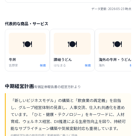
データ更新:
2026-05-23
時点
代表的な商品・サービス
🍽️
🍽️
🍽️
牛丼
讃岐うどん
海外の牛丼・うどん
吉野家
検索
はなまる
検索
海外
検索
中期経営計画
有価証券報告書の経営方針より
「新しいビジネスモデル」の構築と「飲食業の再定義」を目指
し、グループ経営体制の見直し、人事交流、仕入れ共通化を進め
ています。「ひと・健康・テクノロジー」をキーワードに、人材
育成、ウェルネス経営、DX推進による生産性向上を図り、持続可
能なサプライチェーン構築や気候変動対応も重視しています。
中期経営計画の数値目標と実績推移に基づく評価