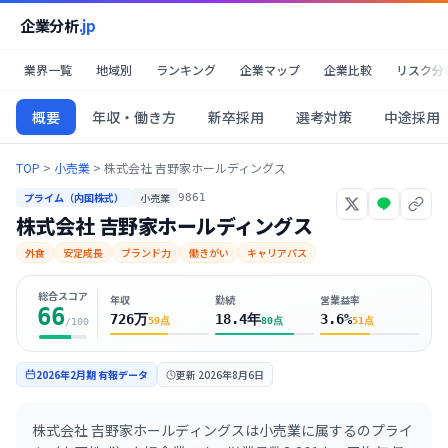
企業分析
.jp
業界一覧
地域別
ランキング
企業マップ
企業比較
リスク分
概要
年収・働き方
新卒採用
選考対策
中途採用
TOP
>
小売業
>
株式会社 吉野家ホールディングス
プライム（内国株式）
小売業
9861
株式会社 吉野家ホールディングス
外食
安定成長
ブランド力
働きがい
キャリアパス
総合スコア
年収
勤続
営業益率
66
726万
18.4年
3.6%
59
点
80
点
51
点
/100
2026年2月期
有報データ
更新
2026年8月6日
株式会社 吉野家ホールディングスは小売業に属するのプライ