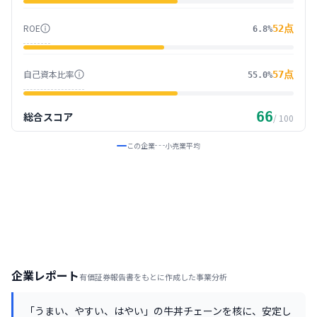
ROE
52
点
6.8%
自己資本比率
57
点
55.0%
66
総合スコア
/ 100
この企業
小売業
平均
企業レポート
有価証券報告書をもとに作成した事業分析
「うまい、やすい、はやい」の牛丼チェーンを核に、安定し