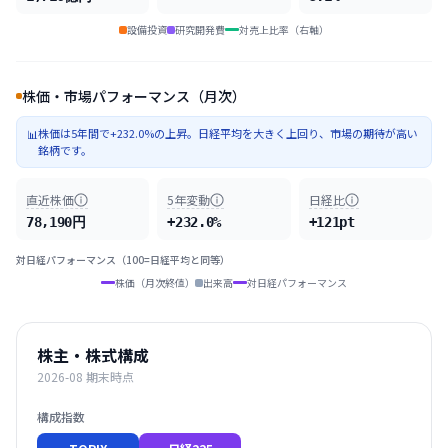
設備投資
研究開発費
対売上比率（右軸）
株価・市場パフォーマンス（月次）
株価は5年間で+232.0%の上昇。日経平均を大きく上回り、市場の期待が高い
📊
銘柄です。
直近株価
5年変動
日経比
78,190円
+232.0%
+121pt
対日経パフォーマンス（100=日経平均と同等）
株価（月次終値）
出来高
対日経パフォーマンス
株主・株式構成
2026-08
期末時点
構成指数