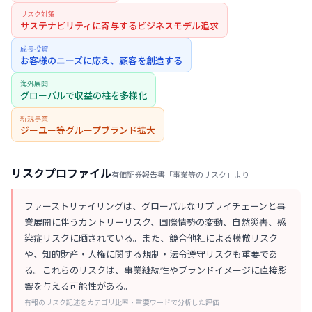
リスク対策
サステナビリティに寄与するビジネスモデル追求
成長投資
お客様のニーズに応え、顧客を創造する
海外展開
グローバルで収益の柱を多様化
新規事業
ジーユー等グループブランド拡大
リスクプロファイル
有価証券報告書「事業等のリスク」より
ファーストリテイリングは、グローバルなサプライチェーンと事
業展開に伴うカントリーリスク、国際情勢の変動、自然災害、感
染症リスクに晒されている。また、競合他社による模倣リスク
や、知的財産・人権に関する規制・法令遵守リスクも重要であ
る。これらのリスクは、事業継続性やブランドイメージに直接影
響を与える可能性がある。
有報のリスク記述をカテゴリ比率・重要ワードで分析した評価