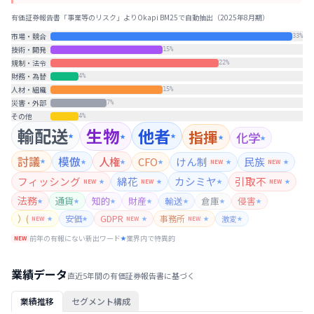
有価証券報告書「事業等のリスク」よりOkapi BM25で自動抽出（
2025年8月期
）
市場・競合
33
%
技術・開発
15
%
規制・法令
22
%
財務・為替
4
%
人材・組織
15
%
災害・外部
7
%
その他
4
%
輸配送
生物
他者
指揮
化学
★
★
★
★
★
討議
模倣
人権
CFO
けん制
民族
★
★
★
★
NEW
★
NEW
★
フィッシング
綿花
カシミヤ
引取不
NEW
★
NEW
★
★
NEW
★
法務
通貨
知的
財産
輸送
倉庫
侵害
★
★
★
★
★
★
★
）(
安価
GDPR
事務所
激変
NEW
★
★
NEW
★
NEW
★
★
前年の有報にない新出ワード
業界内で特異的
NEW
★
業績データ
直近5年間の有価証券報告書に基づく
セグメント構成
業績推移