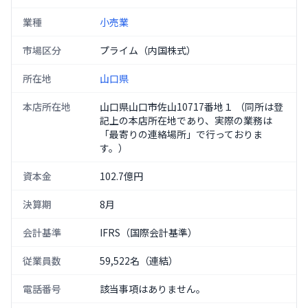
業種
小売業
市場区分
プライム（内国株式）
所在地
山口県
本店所在地
山口県山口市佐山10717番地１ （同所は登
記上の本店所在地であり、実際の業務は
「最寄りの連絡場所」で行っておりま
す。）
資本金
102.7億円
決算期
8月
会計基準
IFRS（国際会計基準）
従業員数
59,522名（連結）
電話番号
該当事項はありません。