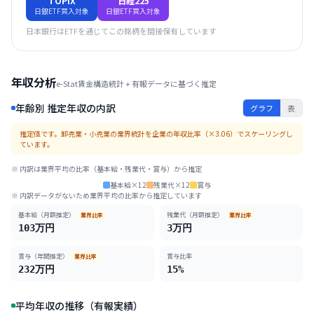
TOPIX
日経225
日銀ETF買入対象
日銀ETF買入対象
日本銀行はETFを通じてこの銘柄を間接保有しています
年収分析
e-Stat賃金構造統計 + 有報データに基づく推定
年齢別 推定年収の内訳
グラフ
表
推定値です。
卸売業・小売業
の業界統計を企業の年収比率（×
3.06
）でスケーリングし
ています。
※ 内訳は業界平均の比率（基本給・残業代・賞与）から推定
基本給×12
残業代×12
賞与
※ 内訳データがないため業界平均の比率から推定しています
基本給（月額推定）
残業代（月額推定）
業界比率
業界比率
103
万円
3
万円
賞与（年間推定）
賞与比率
業界比率
232
万円
15
%
平均年収の推移（有報実績）