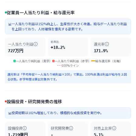
従業員一人当たり利益・給与還元率
一人当たり利益は152%向上し、生産性が大きく改善。給与が一人当たり利益
📊
を上回っており、人材確保を優先する姿勢です。
前年比
一人当たり利益
還元率
+18.2%
727万円
171.9%
一人当たり純利益（黒字）
一人当たり純利益（赤字）
給与還元率（右軸）
100%ライン
還元率は「平均年収÷一人当たり純利益×100」で算出。100%未満は利益が給与を上回
る状態。赤字年度は算出対象外です。
設備投資・研究開発費の推移
投資総額は102%増加しており、積極的な成長投資を実行中。
📊
設備投資
研究開発費
対売上比率
1,719億円
-
5.1%