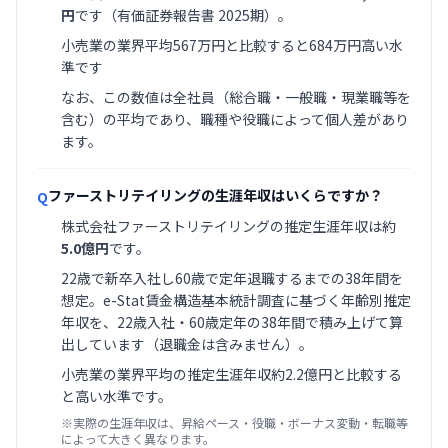
円
です（有価証券報告書 2025期）。
小売業の業界平均567万円と比較すると684万円高い水
準です
なお、この数値は全社員（総合職・一般職・現業職等を
含む）の平均であり、職種や役職によって個人差があり
ます。
ファーストリテイリングの生涯年収はいくらですか？
Q
株式会社ファーストリテイリングの推定生涯年収は約
5.0億円
です。
22歳で新卒入社し60歳で定年退職するまでの38年間を
想定。e-Stat賃金構造基本統計調査に基づく年齢別推定
年収を、22歳入社・60歳定年の38年間で積み上げて算
出しています（退職金は含みません）。
小売業の業界平均の推定生涯年収約2.2億円と比較する
と高い水準です。
※実際の生涯年収は、昇給ペース・役職・ボーナス変動・転職等
によって大きく異なります。