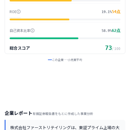
ROE
54
点
19.1%
自己資本比率
62
点
58.9%
73
総合スコア
/ 100
この企業
小売業
平均
企業レポート
有価証券報告書をもとに作成した事業分析
株式会社ファーストリテイリングは、東証プライム上場の大