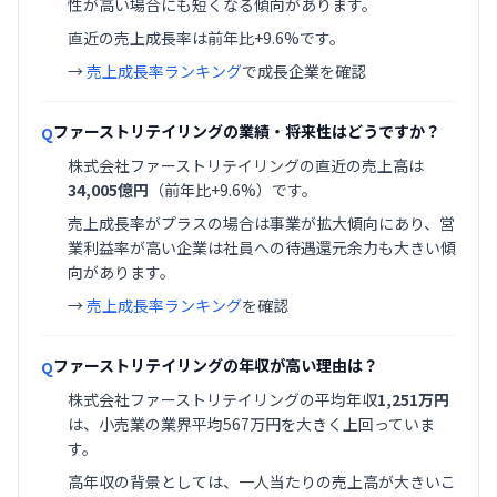
性が高い場合にも短くなる傾向があります。
直近の売上成長率は前年比+9.6%です。
→
売上成長率ランキング
で成長企業を確認
ファーストリテイリングの業績・将来性はどうですか？
Q
株式会社ファーストリテイリングの直近の売上高は
34,005億円
（前年比+9.6%）です。
売上成長率がプラスの場合は事業が拡大傾向にあり、営
業利益率が高い企業は社員への待遇還元余力も大きい傾
向があります。
→
売上成長率ランキング
を確認
ファーストリテイリングの年収が高い理由は？
Q
株式会社ファーストリテイリングの平均年収
1,251万円
は、小売業の業界平均567万円を大きく上回っていま
す。
高年収の背景としては、一人当たりの売上高が大きいこ