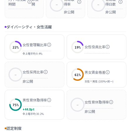
時間
開
得率
得日数
--
--
非公開
非公開
ダイバーシティ・女性活躍
女性管理職比率
女性役員比率
22
%
19
%
全上場平均 9.4%
女性採用比率
男女賃金格差
--
61
%
非公開
女性÷男性 (100%=同一)
男性育休取得率
女性育休取得率
--
75
%
+44.8pt
非公開
全上場平均 30.2%
認定制度