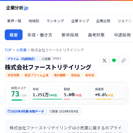
企業分析
.jp
業界一覧
地域別
ランキング
企業マップ
企業比較
リスク分
概要
年収・働き方
新卒採用
選考対策
中途採用
TOP
>
小売業
>
株式会社ファーストリテイリング
プライム（内国株式）
小売業
9983
株式会社ファーストリテイリング
安定財務
東証プライム上場
海外展開
高収益
高年収
総合スコア
年収
勤続
成長率
73
1,251万
5.0年
+9.6%
100
点
19
点
56
点
/100
2025年8月期
有報データ
更新
2026年8月4日
株式会社ファーストリテイリングは小売業に属するのプライ