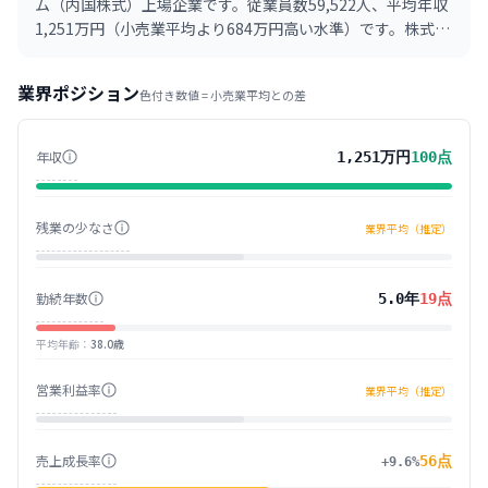
ム（内国株式）上場企業です。従業員数59,522人、平均年収
1,251万円（小売業平均より684万円高い水準）です。株式会
社ファーストリテイリングは、カジュアル衣料品ブランド
『ユニクロ』を国内外で展開する企業グループの持株会社で
業界ポジション
色付き数値 =
小売業
平均との差
す。商品の企画から生産、販売までを一貫して行い、世界中
の人々に高品質な服を提供しています。
年収
1,251万円
100
点
残業の少なさ
業界平均（推定）
勤続年数
5.0年
19
点
平均年齢
：
38.0歳
営業利益率
業界平均（推定）
売上成長率
56
点
+9.6%