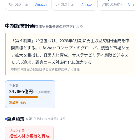
UNIQLO International 56.2%
Amazon
UNIQLO International 56.2%
Amazon
UNIQLOJAPAN 30.2%
Amazon
中期経営計画
有価証券報告書の経営方針より
「第４創業」と位置づけ、2028年8月期に売上収益5兆円達成を中
間目標とする。LifeWearコンセプトのグローバル浸透と市場シェ
ア拡大を目指し、経営人材育成、サステナビリティ貢献ビジネス
モデル追求、顧客ニーズ対応強化に注力する。
中期経営計画の数値目標と実績推移に基づく評価
売上高
34,005
億円
/
50,000
億円
達成率
68
%
重点施策
有報「対処すべき課題」より
リスク対策
経営人材の獲得と育成