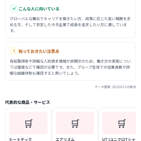
こんな人に向いている
グローバルな舞台でキャリアを築きたい方、成果に応じた高い報酬を求
める方、そして安定した大手企業で成長を追求したい方に適していま
す。
知っておきたい注意点
有給取得率や詳細な人的資本情報が非開示のため、働き方の実態につい
ては面接などで確認が必要です。また、グループ全体での従業員数や詳
細な組織体制も確認すると良いでしょう。
データ更新:
2026-03-16
時点
代表的な商品・サービス
🛒
🛒
🛒
ヒートテック
エアリズム
UT (ユニクロTシャツ)