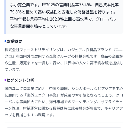
手小売企業です。FY2025の営業利益率75.4%、自己資本比率
79.8%と極めて高い収益性と安定した財務基盤を誇ります。
平均年収も業界平均を162.0%上回る高水準で、グローバル
な事業展開を強みとしています。
事業概要
株式会社ファーストリテイリングは、カジュアル衣料品ブランド『ユニ
クロ』を国内外で展開する企業グループの持株会社です。商品の企画か
ら生産、販売までを一貫して行い、世界中の人々に高品質な服を提供し
ています。
セグメント分析
国内ユニクロ事業に加え、中国や韓国、シンガポールなどアジアを中心
に展開する『海外ユニクロ事業』が成長の牽引役となるでしょう。グロ
ーバルな事業拡大に伴い、海外市場でのマーケティング、サプライチェ
ーン管理、店舗運営に関わる職種は特に成長機会が豊富で、キャリアア
ップを目指しやすい環境です。