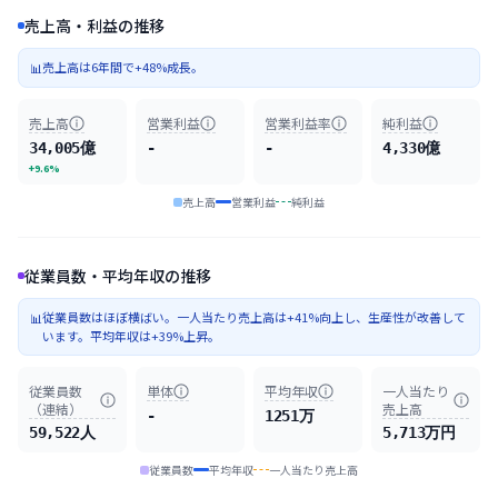
売上高・利益の推移
売上高は6年間で+48%成長。
📊
売上高
営業利益
営業利益率
純利益
34,005億
-
-
4,330億
+9.6%
売上高
営業利益
純利益
従業員数・平均年収の推移
従業員数はほぼ横ばい。一人当たり売上高は+41%向上し、生産性が改善して
📊
います。平均年収は+39%上昇。
従業員数
単体
平均年収
一人当たり
（連結）
売上高
-
1251万
59,522人
5,713万円
従業員数
平均年収
一人当たり売上高