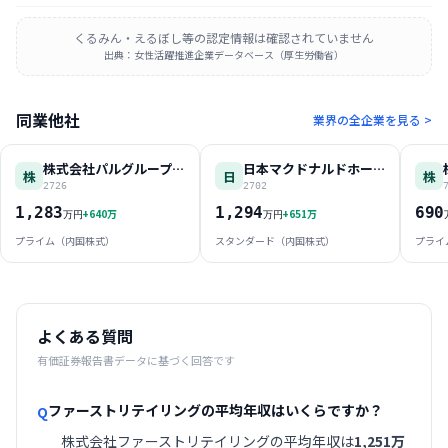
くるみん・えるぼし等の認定情報は確認されていません
出典：女性活躍推進企業データベース（厚生労働省）
同業他社
業界の全企業を見る >
株式会社パルグループホールディングス
日本マクドナルドホールディングス株式会社
株
日
株
2726
2702
1,283
1,294
690
+
640
万
+
651
万
万円
万円
プライム（内国株式）
スタンダード（内国株式）
プライ
よくある質問
有価証券報告書データに基づく回答です
ファーストリテイリングの平均年収はいくらですか？
Q
株式会社ファーストリテイリングの平均年収は
1,251万