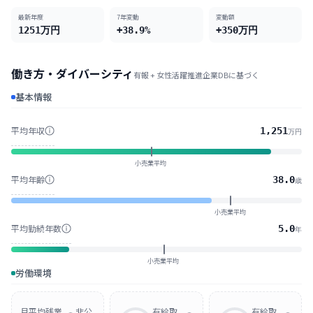
最新年度
7
年変動
変動額
1251
万円
+38.9%
+
350
万円
働き方・ダイバーシティ
有報 + 女性活躍推進企業DBに基づく
基本情報
平均年収
1,251
万円
小売業平均
平均年齢
38.0
歳
小売業平均
平均勤続年数
5.0
年
小売業平均
労働環境
月平均残業
非公
有給取
有給取