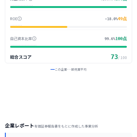
ROE
49
点
-18.0%
自己資本比率
100
点
99.6%
73
総合スコア
/ 100
この企業
卸売業
平均
企業レポート
有価証券報告書をもとに作成した事業分析