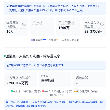
従業員数は6年間で-91%減少。人員削減と同時に一人当たり売上高が向上。
📊
効率化・選択と集中が進んでいます。平均年収は+205%上昇。
従業員数
単体
平均年収
一人当たり
（連結）
売上高
-
1600万
16人
20,375万円
従業員数
平均年収
一人当たり売上高
従業員一人当たり利益・給与還元率
7期中5期が赤字と、利益が不安定な状態です。
📊
前年比
一人当たり利益
還元率
赤字転落
-594,037万円
-
一人当たり純利益（黒字）
一人当たり純利益（赤字）
給与還元率（右軸）
100%ライン
還元率は「平均年収÷一人当たり純利益×100」で算出。100%未満は利益が給与を上回
る状態。赤字年度は算出対象外です。