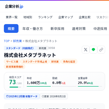
企業分析
.jp
業界一覧
地域別
ランキング
企業マップ
企業比較
リスク分
概要
年収・働き方
新卒採用
選考対策
中途採用
TOP
>
卸売業
>
株式会社メタプラネット
スタンダード（内国株式）
卸売業
3350
株式会社メタプラネット
サービス業
スタンダード市場上場
卸売業
多角化経営
新規事業積極的
総合スコア
年収
勤続
営業益率
73
1,600万
0.8年
29.9%
100
点
1
点
86
点
/100
2025年12月期
有報データ
更新
2026年8月1日