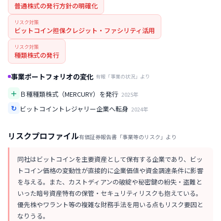
普通株式の発行方針の明確化
リスク対策
ビットコイン担保クレジット・ファシリティ活用
リスク対策
種類株式の発行
事業ポートフォリオの変化
有報「事業の状況」より
＋
Ｂ種種類株式（MERCURY）を発行
2025
年
↻
ビットコイントレジャリー企業へ転身
2024
年
リスクプロファイル
有価証券報告書「事業等のリスク」より
同社はビットコインを主要資産として保有する企業であり、ビッ
トコイン価格の変動性が直接的に企業価値や資金調達条件に影響
を与える。また、カストディアンの破綻や秘密鍵の紛失・盗難と
いった暗号資産特有の保管・セキュリティリスクも抱えている。
優先株やワラント等の複雑な財務手法を用いる点もリスク要因と
なりうる。