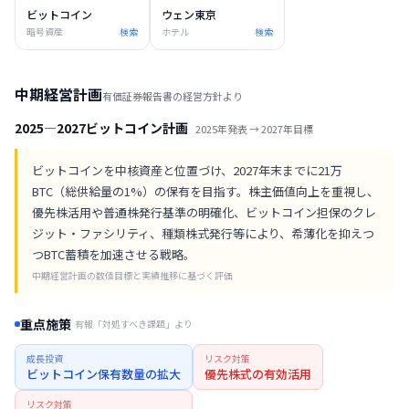
ビットコイン
ウェン東京
暗号資産
検索
ホテル
検索
中期経営計画
有価証券報告書の経営方針より
2025—2027ビットコイン計画
2025
年発表 →
2027
年目標
ビットコインを中核資産と位置づけ、2027年末までに21万
BTC（総供給量の1%）の保有を目指す。株主価値向上を重視し、
優先株活用や普通株発行基準の明確化、ビットコイン担保のクレ
ジット・ファシリティ、種類株式発行等により、希薄化を抑えつ
つBTC蓄積を加速させる戦略。
中期経営計画の数値目標と実績推移に基づく評価
重点施策
有報「対処すべき課題」より
成長投資
リスク対策
ビットコイン保有数量の拡大
優先株式の有効活用
リスク対策