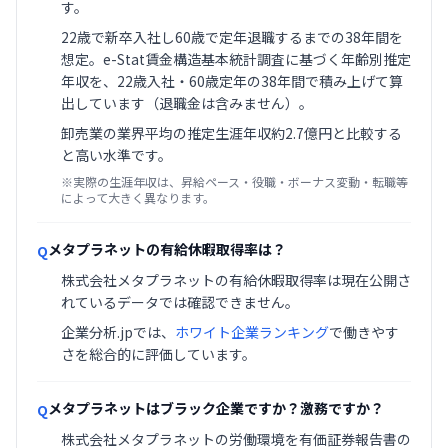
す。
22歳で新卒入社し60歳で定年退職するまでの38年間を
想定。e-Stat賃金構造基本統計調査に基づく年齢別推定
年収を、22歳入社・60歳定年の38年間で積み上げて算
出しています（退職金は含みません）。
卸売業の業界平均の推定生涯年収約2.7億円と比較する
と高い水準です。
※実際の生涯年収は、昇給ペース・役職・ボーナス変動・転職等
によって大きく異なります。
メタプラネットの有給休暇取得率は？
Q
株式会社メタプラネットの有給休暇取得率は現在公開さ
れているデータでは確認できません。
企業分析.jpでは、
ホワイト企業ランキング
で働きやす
さを総合的に評価しています。
メタプラネットはブラック企業ですか？激務ですか？
Q
株式会社メタプラネットの労働環境を有価証券報告書の