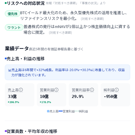
リスクへの対応状況
有報「対処すべき課題」「事業の状況」より
BTCイールド最大化のため、永久型優先株式の活用を推進し、
優先株
リファイナンスリスクを最小化。
(
対処すべき課題
)
普通株式の発行はmNAVが1倍以上かつ株主価値向上に資する
ワラント
場合に限定。
(
対処すべき課題
)
業績データ
直近5年間の有価証券報告書に基づく
売上高・利益の推移
売上高は6年間で+32%成長。利益率は-20.0%→30.3%に改善しており、収益
📊
力が強化されています。
売上高
営業利益
営業利益率
純利益
33億
10億
29.9%
-950億
+206.9%
+178.3%
売上高
営業利益
純利益
従業員数・平均年収の推移