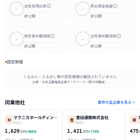
女性採用比率
男女賃金格差
--
--
非公開
非公開
男性育休取得率
女性育休取得率
--
--
非公開
非公開
認定制度
くるみん・えるぼし等の認定情報は確認されていません
出典：女性活躍推進企業データベース（厚生労働省）
同業他社
業界の全企業を見る >
マクニカホールディングス株式会社
豊田通商株式会社
M
豊
東
3132
8015
1,629
1,421
475
+
986
万
+
778
万
万円
万円
プライム（内国株式）
プライム（内国株式）