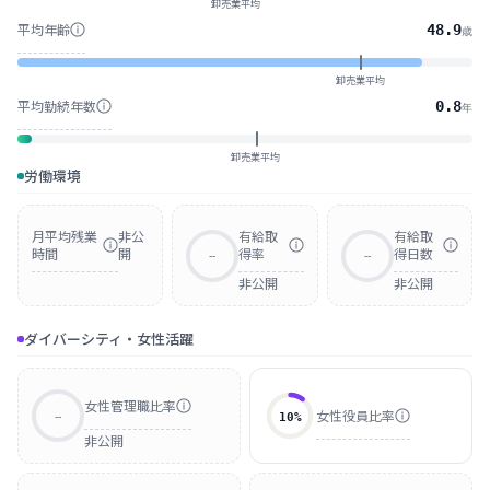
卸売業平均
平均年齢
48.9
歳
卸売業平均
平均勤続年数
0.8
年
卸売業平均
労働環境
月平均残業
非公
有給取
有給取
時間
開
得率
得日数
--
--
非公開
非公開
ダイバーシティ・女性活躍
女性管理職比率
女性役員比率
--
10
%
非公開