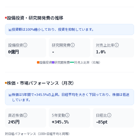
設備投資・研究開発費の推移
投資額は100%縮小しており、投資を抑制しています。
📊
設備投資
研究開発費
対売上比率
0億円
-
1.0%
設備投資
研究開発費
対売上比率（右軸）
株価・市場パフォーマンス（月次）
株価は5年間で+345.5%の上昇。日経平均を大きく下回っており、株価は低迷
📊
しています。
直近株価
5年変動
日経比
245円
+345.5%
-85pt
対日経パフォーマンス（100=日経平均と同等）