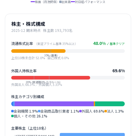
株価（月次終値）
出来高
対日経パフォーマンス
株主・株式構成
2025-12
期末時点
株主数
193,793
名
48.0
%
流通株式比率
（東証プライム基準 35%以上）
✓ 基準クリア
35% (基準)
上位10株主合計
52.0
%
自己株式
0.0
%
69.6
%
外国人持株比率
20% (放送法)
33.3% (1/3ルール)
外国法人
66.3
% ／外国個人
3.33
%
株主カテゴリ別構成
金融機関
1.9
%
金融商品取引業者
1.1
%
外国人
69.6
%
法人
1.3
%
個人・その他
26.1
%
主要株主（上位
10
名）