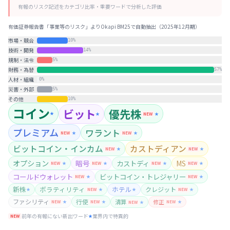
有報のリスク記述をカテゴリ比率・重要ワードで分析した評価
有価証券報告書「事業等のリスク」よりOkapi BM25で自動抽出（
2025年12月期
）
市場・競合
10
%
技術・開発
14
%
規制・法令
5
%
財務・為替
57
%
人材・組織
0
%
災害・外部
5
%
その他
10
%
コイン
ビット
優先株
★
NEW
★
★
プレミアム
ワラント
NEW
★
NEW
★
ビットコイン・インカム
カストディアン
NEW
★
NEW
★
オプション
暗号
カストディ
MS
NEW
★
NEW
★
NEW
★
NEW
★
コールドウォレット
ビットコイン・トレジャリー
NEW
★
NEW
★
新株
ボラティリティ
ホテル
クレジット
★
NEW
★
★
NEW
★
ファシリティ
行使
清算
修正
NEW
★
NEW
★
NEW
★
NEW
★
前年の有報にない新出ワード
業界内で特異的
NEW
★