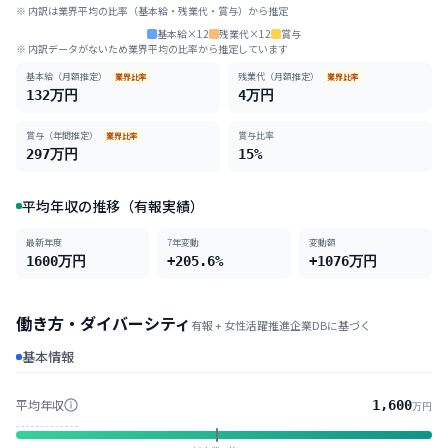
※ 内訳は業界平均の比率（基本給・残業代・賞与）から推定
基本給×12
残業代×12
賞与
※ 内訳データがないため業界平均の比率から推定しています
基本給（月額推定）
残業代（月額推定）
業界比率
業界比率
132
万円
4
万円
賞与（年間推定）
賞与比率
業界比率
297
万円
15
%
平均年収の推移（有報実績）
最新年度
7
年変動
変動額
1600
万円
+205.6%
+
1076
万円
働き方・ダイバーシティ
有報 + 女性活躍推進企業DBに基づく
基本情報
平均年収
1,600
万円