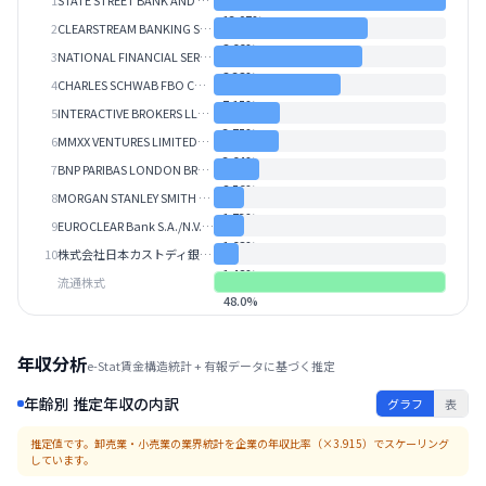
1
STATE STREET BANK AND TRUST COMPANY 505001 （常任代理人 株式会社みずほ銀行）
13.07
%
2
CLEARSTREAM BANKING S.A. （常任代理人 香港上海銀行 東京支店）
8.66
%
3
NATIONAL FINANCIAL SERVICES LLC （常任代理人 シティバンク、エヌ・エイ東京支店）
8.38
%
4
CHARLES SCHWAB FBO CUSTOMER （常任代理人 シティバンク、エヌ・エイ東京支店）
7.15
%
5
INTERACTIVE BROKERS LLC（常任代理人 インタラクティブ・ブローカーズ証券株式会社）
3.75
%
6
MMXX VENTURES LIMITED（常任代理人 EVOLUTION JAPAN証券株式会社）
3.64
%
7
BNP PARIBAS LONDON BRANCH FOR PRIME BROKERAGE CLEARANCE ACC FOR THIRD PARTY （常任代理人 香港上海銀行 東京支店）
2.56
%
8
MORGAN STANLEY SMITH BARNEY LLC CLIENTS FULLY PAID SEG ACCOUNT （常任代理人 シティバンク、エヌ・エイ東京支店）
1.73
%
9
EUROCLEAR Bank S.A./N.V.（常任代理人 株式会社三菱ＵＦＪ銀行 ）
1.68
%
10
株式会社日本カストディ銀行（信託口）
1.42
%
流通株式
48.0
%
年収分析
e-Stat賃金構造統計 + 有報データに基づく推定
年齢別 推定年収の内訳
グラフ
表
推定値です。
卸売業・小売業
の業界統計を企業の年収比率（×
3.915
）でスケーリング
しています。