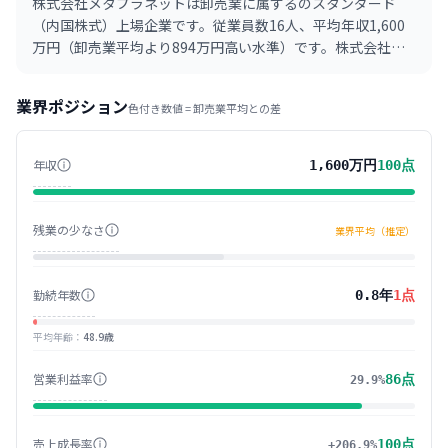
株式会社メタプラネットは卸売業に属するのスタンダード
（内国株式）上場企業です。従業員数16人、平均年収1,600
万円（卸売業平均より894万円高い水準）です。株式会社レ
ッド・プラネット・ジャパンは、卸売業を基盤としつつ、ビ
ットコインなどの暗号資産を運用する事業や、ホテル運営事
業界ポジション
色付き数値 =
卸売業
平均との差
業、その他新規事業を手掛ける企業です。複数の事業を展開
し、収益源の多様化を図っています。
年収
1,600万円
100
点
残業の少なさ
業界平均（推定）
勤続年数
0.8年
1
点
平均年齢
：
48.9歳
営業利益率
86
点
29.9%
売上成長率
100
点
+206.9%