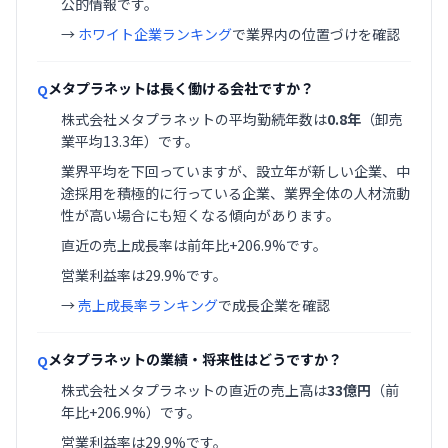
公的情報です。
→
ホワイト企業ランキング
で業界内の位置づけを確認
メタプラネットは長く働ける会社ですか？
Q
株式会社メタプラネットの平均勤続年数は
0.8年
（卸売
業平均13.3年）です。
業界平均を下回っていますが、設立年が新しい企業、中
途採用を積極的に行っている企業、業界全体の人材流動
性が高い場合にも短くなる傾向があります。
直近の売上成長率は前年比+206.9%です。
営業利益率は29.9%です。
→
売上成長率ランキング
で成長企業を確認
メタプラネットの業績・将来性はどうですか？
Q
株式会社メタプラネットの直近の売上高は
33億円
（前
年比+206.9%）です。
営業利益率は29.9%です。