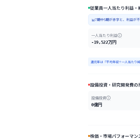
従業員一人当たり利益・
7期中5期が赤字と、利益が
📊
一人当たり利益
-19,522万円
還元率は「平均年収÷一人当たり純
設備投資・研究開発費の
設備投資
0億円
株価・市場パフォーマン