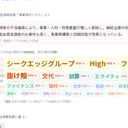
証券報告書「事業等のリスク」より
資産の不当譲渡により、事業・人材・財務基盤が著しく毀損し、継続企業の
追加資金調達の必要性も高く、事業再構築と信頼回復が急務となっている。
率・重要ワードで分析した評価
Okapi BM25で自動抽出（
2025年10月期
）
シークエッジグループ
High
フ
NEW
★
NEW
★
抜け殻
交代
試算
エクイティ
NEW
★
NEW
★
33
%
NEW
★
NEW
29
%
ファイナンス
臨時
交渉
脱却
資金
NEW
★
NEW
★
NEW
★
NEW
★
譲渡
回復
運転
途上
持分
帰属
★
NEW
★
NEW
★
NEW
★
NEW
★
NEW
★
前年の有報にない新出ワード
業界内で特異的
NEW
★
証券報告書に基づく
成