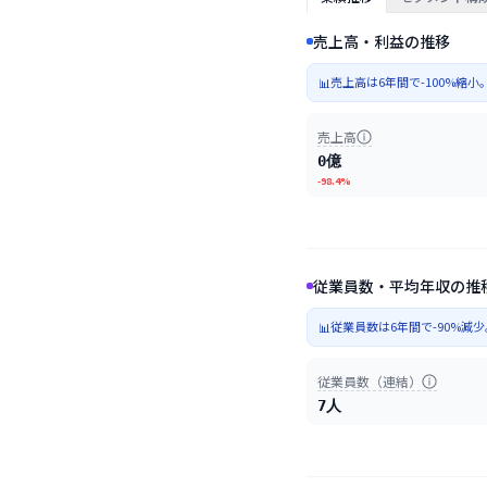
売上高・利益の推移
売上高は6年間で-100%縮小
📊
売上高
0億
-98.4%
従業員数・平均年収の推
従業員数は6年間で-90%減
📊
従業員数（連結）
7人