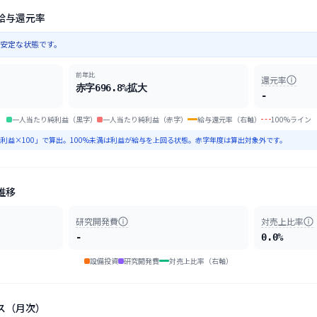
給与還元率
不安定な状態です。
前年比
還元率
赤字696.8%拡大
-
一人当たり純利益（黒字）
一人当たり純利益（赤字）
給与還元率（右軸）
100%ライン
利益×100」で算出。100%未満は利益が給与を上回る状態。赤字年度は算出対象外です。
推移
研究開発費
対売上比率
-
0.0%
設備投資
研究開発費
対売上比率（右軸）
ス（月次）