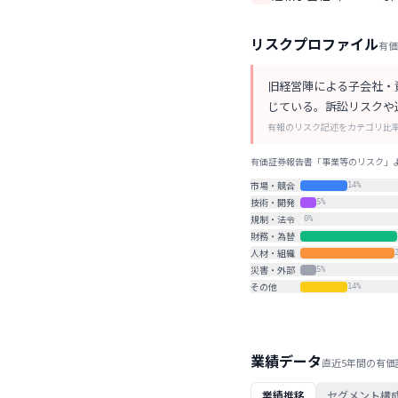
リスクプロファイル
有価
旧経営陣による子会社・
じている。訴訟リスクや
有報のリスク記述をカテゴリ比
有価証券報告書「事業等のリスク」より
市場・競合
14
%
技術・開発
5
%
規制・法令
0
%
財務・為替
人材・組織
災害・外部
5
%
その他
14
%
業績データ
直近5年間の有価
セグメント構
業績推移