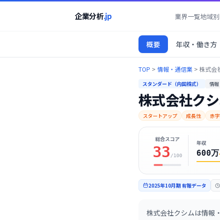
企業分析
.jp
業界一覧
地域別
概要
年収・働き方
TOP
>
情報・通信業
>
株式会
スタンダード（内国株式）
情報
株式会社クシ
スタートアップ
成長性
赤字
総合スコア
年収
33
600万
/100
2025年10月期
有報データ
株式会社クシムは情報・