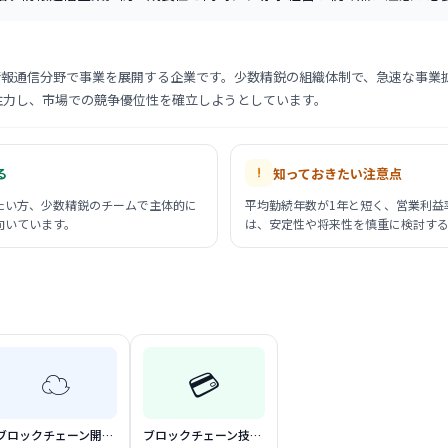
情報通信分野で事業を展開する企業です。少数精鋭の組織体制で、急速な事業
注力し、市場での競争優位性を確立しようとしています。
る
知っておきたい注意点
たい方、少数精鋭のチームで主体的に
平均勤続年数が1年と短く、営業利益
向いています。
は、安定性や将来性を慎重に検討す
☁️
💳
ブロックチェーン開発支援
ブロックチェーン技術コンサルティング