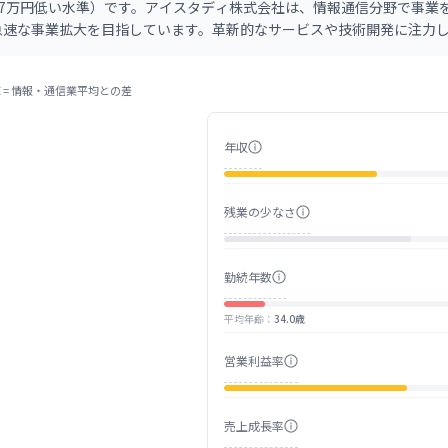
87万円低い水準）です。アイスタディ株式会社は、情報通信分野で事業
急速な事業拡大を目指しています。革新的なサービスや技術開発に注力
ます。
 =
情報・通信業
平均との差
年収
残業の少なさ
勤続年数
平均年齢
：
34.0歳
営業利益率
売上成長率