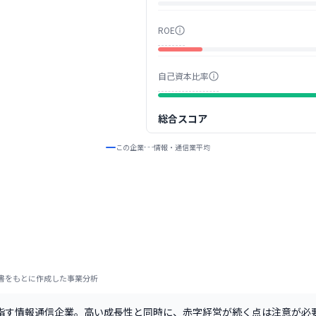
ROE
自己資本比率
総合スコア
この企業
情報・通信業
平均
書をもとに作成した事業分析
指す情報通信企業。高い成長性と同時に、赤字経営が続く点は注意が必