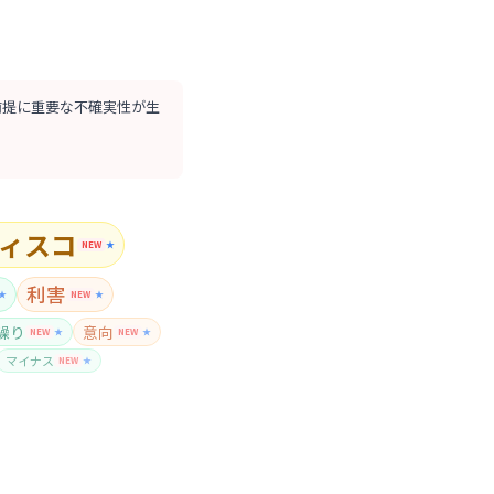
前提に重要な不確実性が生
ィスコ
NEW
★
利害
★
NEW
★
繰り
意向
NEW
★
NEW
★
マイナス
NEW
★