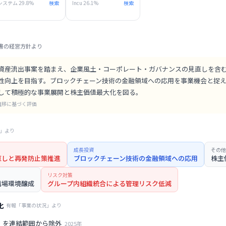
システム 29.8%
検索
Incu 26.1%
検索
書の経営方針より
資産流出事案を踏まえ、企業風土・コーポレート・ガバナンスの見直しを含
性向上を目指す。ブロックチェーン技術の金融領域への応用を事業機会と捉
して積極的な事業展開と株主価値最大化を図る。
推移に基づく評価
」より
成長投資
その他
直しと再発防止策推進
ブロックチェーン技術の金融領域への応用
株主
リスク対策
職場環境醸成
グループ内組織統合による管理リスク低減
化
有報「事業の状況」より
等）を連結範囲から除外
2025
年