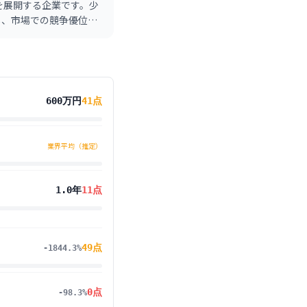
を展開する企業です。少
し、市場での競争優位性
600万円
41
点
業界平均（推定）
1.0年
11
点
49
点
-1844.3%
0
点
-98.3%