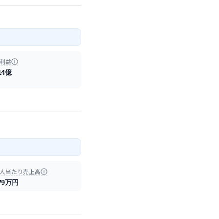
利益
14億
人当たり売上高
79万円