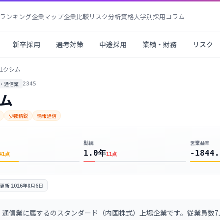
ランキング
企業マップ
企業比較
リスク分析
資格
大学別採用
コラム
新卒採用
選考対策
中途採用
業績・財務
リスク
社クシム
・通信業
2345
ム
少数精鋭
情報通信
勤続
営業益率
1.0年
-1844.
41
点
11
点
更新
2026年8月6日
通信業に属するのスタンダード（内国株式）上場企業です。従業員数7人