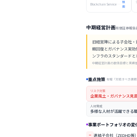
検
Blockchain Service 44.1%
索
中期経営計画
有価証券報告
旧経営陣による子会社・
頼回復とガバナンス実効
ンフラのスタンダードと
中期経営計画の数値目標と実績
重点施策
有報「対処すべき課題
リスク対策
企業風土・ガバナンス見
人材育成
多様な人材が活躍できる
事業ポートフォリオの変
−
連結子会社（ZEDHD