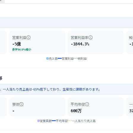
。
営業利益
営業利益率
純
-5億
-1844.3%
-
赤字56.8%縮小
売上高
営業利益
純利益
移
少。一人当たり売上高は-65%低下しており、生産性に課題があります。
単体
平均年収
一
-
600万
3
従業員数
平均年収
一人当たり売上高