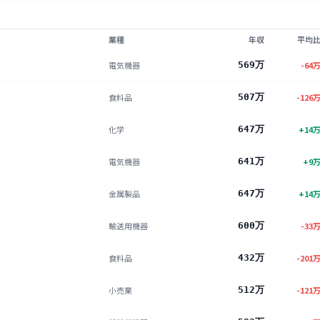
業種
年収
平均
電気機器
569万
-64
食料品
507万
-126
化学
647万
+
14
電気機器
641万
+
9
金属製品
647万
+
14
輸送用機器
600万
-33
食料品
432万
-201
小売業
512万
-121