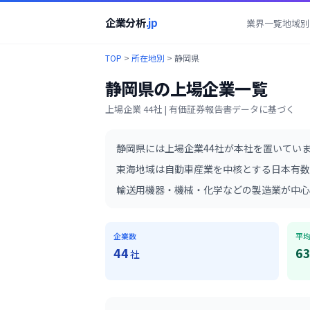
企業分析
.jp
業界一覧
地域別
TOP
>
所在地別
>
静岡県
静岡県
の上場企業一覧
上場企業
44
社 | 有価証券報告書データに基づく
静岡県
には上場企業
44
社が本社を置いてい
東海地域は自動車産業を中核とする日本有数
輸送用機器・機械・化学などの製造業が中心
企業数
平
44
6
社