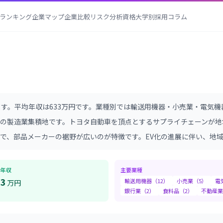
ランキング
企業マップ
企業比較
リスク分析
資格
大学別採用
コラム
ます。
平均年収は633万円です。
業種別では輸送用機器・小売業・電気機
の製造業集積地です。トヨタ自動車を頂点とするサプライチェーンが地
で、部品メーカーの裾野が広いのが特徴です。EV化の進展に伴い、地
均年収
主要業種
33
輸送用機器
（
12
）
小売業
（
5
）
電
万円
銀行業
（
2
）
食料品
（
2
）
不動産業