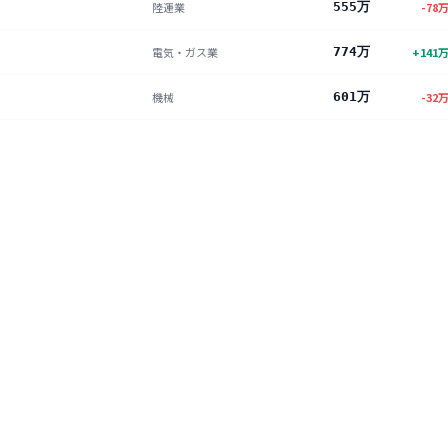
陸運業
555万
-78
電気・ガス業
774万
+
141
機械
601万
-32