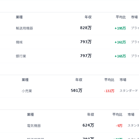
業種
年収
平均比
市場
輸送用機器
828万
+
195
万
プラ
機械
793万
+
161
万
プラ
銀行業
797万
+
165
万
プラ
業種
年収
平均比
市場
小売業
501万
-132
万
スタンダード
業種
年収
平均比
市場
電気機器
624万
-9
万
スタン