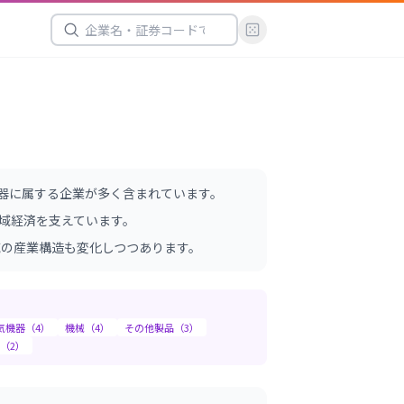
器に属する企業が多く含まれています。
域経済を支えています。
域の産業構造も変化しつつあります。
気機器
（
4
）
機械
（
4
）
その他製品
（
3
）
（
2
）