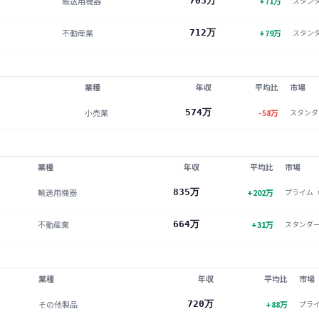
輸送用機器
703万
+
71
万
スタン
不動産業
712万
+
79
万
スタン
業種
年収
平均比
市場
小売業
574万
-58
万
スタンダ
業種
年収
平均比
市場
輸送用機器
835万
+
202
万
プライム
不動産業
664万
+
31
万
スタンダ
業種
年収
平均比
市場
その他製品
720万
+
88
万
プラ