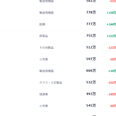
輸送用機器
582万
-51
輸送用機器
770万
+
138
鉄鋼
777万
+
144
医薬品
755万
+
122
その他製品
512万
-121
小売業
597万
-36
輸送用機器
666万
+
34
ガラス・土石製品
532万
-101
陸運業
493万
-140
小売業
545万
-88