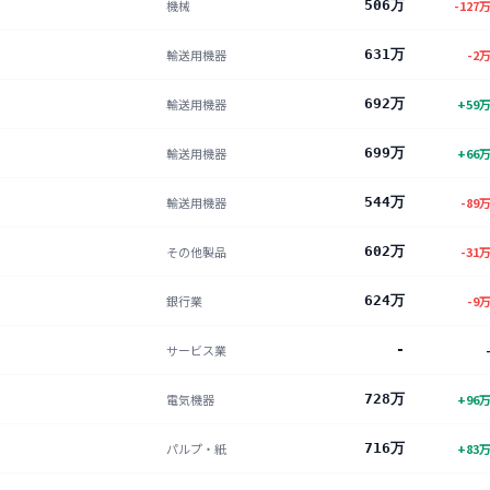
機械
506万
-127
輸送用機器
631万
-2
輸送用機器
692万
+
59
輸送用機器
699万
+
66
輸送用機器
544万
-89
その他製品
602万
-31
銀行業
624万
-9
サービス業
-
電気機器
728万
+
96
パルプ・紙
716万
+
83