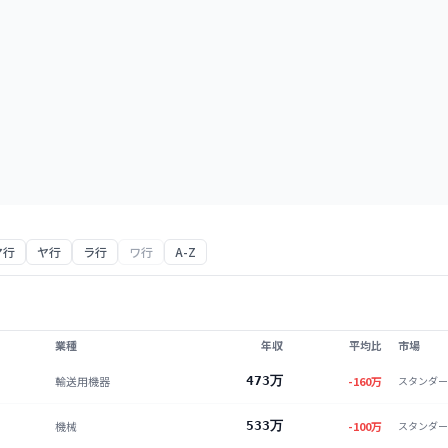
マ行
ヤ行
ラ行
ワ行
A-Z
業種
年収
平均比
市場
輸送用機器
473万
-160
万
スタンダー
機械
533万
-100
万
スタンダー