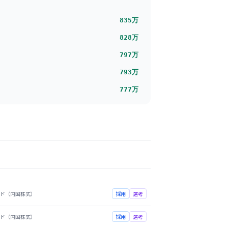
835
万
828
万
797
万
793
万
777
万
ド（内国株式）
採用
選考
ド（内国株式）
採用
選考