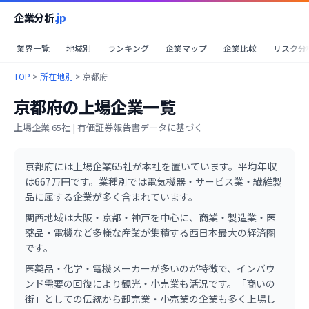
企業分析
.jp
業界一覧
地域別
ランキング
企業マップ
企業比較
リスク分
TOP
>
所在地別
>
京都府
京都府
の上場企業一覧
上場企業
65
社 | 有価証券報告書データに基づく
京都府
には上場企業
65
社が本社を置いています。
平均年収
は667万円です。
業種別では電気機器・サービス業・繊維製
品に属する企業が多く含まれています。
関西地域は大阪・京都・神戸を中心に、商業・製造業・医
薬品・電機など多様な産業が集積する西日本最大の経済圏
です。
医薬品・化学・電機メーカーが多いのが特徴で、インバウ
ンド需要の回復により観光・小売業も活況です。「商いの
街」としての伝統から卸売業・小売業の企業も多く上場し