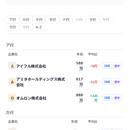
ア行
カ行
サ行
タ行
ナ行
ハ行
マ行
ヤ行
ラ行
ワ行
A-Z
ア行
企業名
年収
平均比
588
A
アイフル株式会社
-79
万
採用
選考
万
アミタホールディングス株式
617
A
-51
万
採用
選考
会社
万
888
+
221
O
オムロン株式会社
採用
選考
万
万
カ行
企業名
年収
平均比