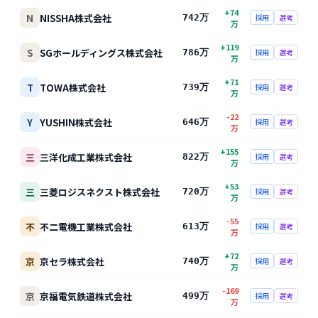
+
74
N
NISSHA株式会社
742万
採用
選考
万
+
119
S
SGホールディングス株式会社
786万
採用
選考
万
+
71
T
TOWA株式会社
739万
採用
選考
万
-22
Y
YUSHIN株式会社
646万
採用
選考
万
+
155
三
三洋化成工業株式会社
822万
採用
選考
万
+
53
三
三菱ロジスネクスト株式会社
720万
採用
選考
万
-55
不
不二電機工業株式会社
613万
採用
選考
万
+
72
京
京セラ株式会社
740万
採用
選考
万
-169
京
京福電気鉄道株式会社
499万
採用
選考
万