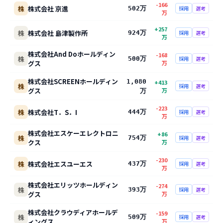
-166
株
株式会社 京進
502万
採用
選考
万
+
257
株
株式会社 島津製作所
924万
採用
選考
万
株式会社And Doホールディン
-168
株
500万
採用
選考
グス
万
株式会社SCREENホールディン
1,080
+
413
株
採用
選考
グス
万
万
-223
株
株式会社T．S．I
444万
採用
選考
万
株式会社エスケーエレクトロニ
+
86
株
754万
採用
選考
クス
万
-230
株
株式会社エスユーエス
437万
採用
選考
万
株式会社エリッツホールディン
-274
株
393万
採用
選考
グス
万
株式会社クラウディアホールデ
-159
株
509万
採用
選考
ィングス
万