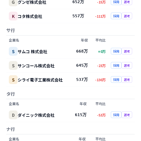
G
グンゼ株式会社
652万
-15
万
採用
選考
K
コタ株式会社
557万
-111
万
採用
選考
サ行
企業名
年収
平均比
S
サムコ 株式会社
668万
+
0
万
採用
選考
S
サンコール株式会社
645万
-23
万
採用
選考
S
シライ電子工業株式会社
537万
-130
万
採用
選考
タ行
企業名
年収
平均比
D
ダイニック株式会社
615万
-53
万
採用
選考
ナ行
企業名
年収
平均比