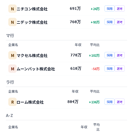
N
ニチコン株式会社
691万
+
24
万
採用
選考
N
ニデック株式会社
760万
+
93
万
採用
選考
マ行
企業名
年収
平均比
M
マクセル株式会社
770万
+
102
万
採用
選考
M
ムーンバット株式会社
610万
-58
万
採用
選考
ラ行
企業名
年収
平均比
R
ローム株式会社
804万
+
136
万
採用
選考
A-Z
平均
企業名
年収
比