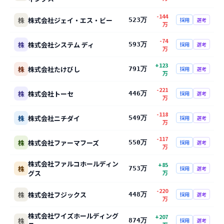
-144
株
株式会社ジェイ・エス・ビー
523万
採用
選考
万
-74
株
株式会社システム ディ
593万
採用
選考
万
+
123
株
株式会社たけびし
791万
採用
選考
万
-221
株
株式会社トーセ
446万
採用
選考
万
-118
株
株式会社ニチダイ
549万
採用
選考
万
-117
株
株式会社ファーマフーズ
550万
採用
選考
万
株式会社ファルコホールディン
+
85
株
753万
採用
選考
グス
万
-220
株
株式会社フジックス
448万
採用
選考
万
株式会社ワイズホールディング
+
207
株
874万
採用
選考