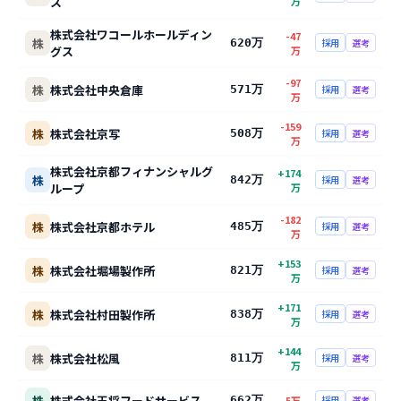
ス
万
株式会社ワコールホールディン
-47
株
620万
採用
選考
グス
万
-97
株
株式会社中央倉庫
571万
採用
選考
万
-159
株
株式会社京写
508万
採用
選考
万
株式会社京都フィナンシャルグ
+
174
株
842万
採用
選考
ループ
万
-182
株
株式会社京都ホテル
485万
採用
選考
万
+
153
株
株式会社堀場製作所
821万
採用
選考
万
+
171
株
株式会社村田製作所
838万
採用
選考
万
+
144
株
株式会社松風
811万
採用
選考
万
株
株式会社王将フードサービス
662万
-5
万
採用
選考