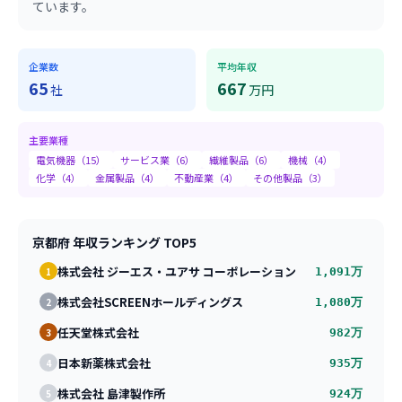
ています。
企業数
平均年収
65
667
社
万円
主要業種
電気機器
（
15
）
サービス業
（
6
）
繊維製品
（
6
）
機械
（
4
）
化学
（
4
）
金属製品
（
4
）
不動産業
（
4
）
その他製品
（
3
）
京都府
年収ランキング TOP5
株式会社 ジーエス・ユアサ コーポレーション
1
1,091
万
株式会社SCREENホールディングス
2
1,080
万
任天堂株式会社
3
982
万
日本新薬株式会社
4
935
万
株式会社 島津製作所
5
924
万