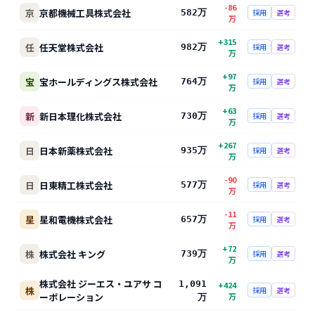
-86
京
京都機械工具株式会社
582万
採用
選考
万
+
315
任
任天堂株式会社
982万
採用
選考
万
+
97
宝
宝ホールディングス株式会社
764万
採用
選考
万
+
63
新
新日本理化株式会社
730万
採用
選考
万
+
267
日
日本新薬株式会社
935万
採用
選考
万
-90
日
日東精工株式会社
577万
採用
選考
万
-11
星
星和電機株式会社
657万
採用
選考
万
+
72
株
株式会社 キング
739万
採用
選考
万
株式会社 ジーエス・ユアサ コ
1,091
+
424
株
採用
選考
ーポレーション
万
万