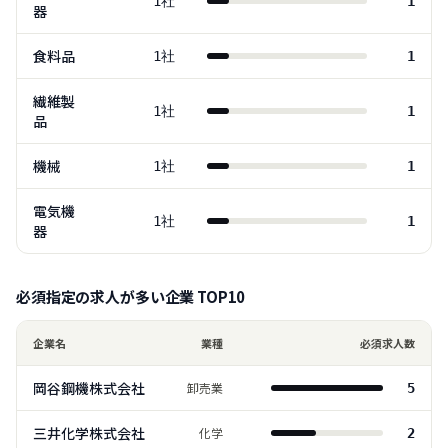
1
社
1
器
食料品
1
社
1
繊維製
1
社
1
品
機械
1
社
1
電気機
1
社
1
器
必須指定の求人が多い企業 TOP
10
企業名
業種
必須求人数
岡谷鋼機株式会社
卸売業
5
三井化学株式会社
化学
2