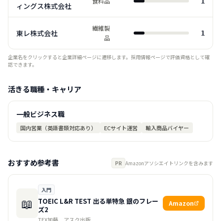
食料品
1
ィングス株式会社
繊維製
東レ株式会社
1
品
企業名をクリックすると企業詳細ページに遷移します。採用情報ページで評価資格として確
認できます。
活きる職種・キャリア
一般ビジネス職
国内営業（英語書類対応あり）
ECサイト運営
輸入商品バイヤー
おすすめ参考書
PR
Amazonアソシエイトリンクを含みます
入門
📖
TOEIC L&R TEST 出る単特急 銀のフレー
Amazon
ズ2
TEX加藤
アスク出版