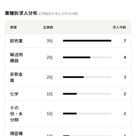
業種別 求人分布
必須指定の求人
23
件の内訳
業種
企業数
求人件数
卸売業
3
社
7
輸送用
2
社
4
機器
非鉄金
2
社
3
属
化学
1
社
2
その
他・未
1
社
2
分類
精密機