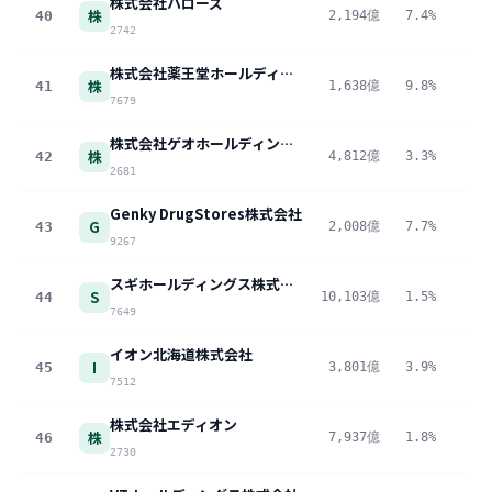
株式会社ハローズ
株
40
2,194億
7.4%
16
2742
株式会社薬王堂ホールディングス
株
41
1,638億
9.8%
16
7679
株式会社ゲオホールディングス
株
42
4,812億
3.3%
16
2681
Genky DrugStores株式会社
G
43
2,008億
7.7%
15
9267
スギホールディングス株式会社
S
44
10,103億
1.5%
14
7649
イオン北海道株式会社
I
45
3,801億
3.9%
14
7512
株式会社エディオン
株
46
7,937億
1.8%
14
2730