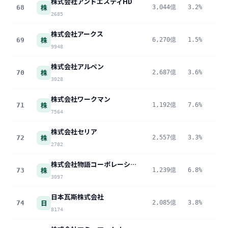
株式会社アンドエスティHD
株
68
3,044億
3.2%
9
2685
株式会社アークス
株
69
6,270億
1.5%
9
9948
株式会社アルペン
株
70
2,687億
3.6%
9
3028
株式会社ワークマン
株
71
1,192億
7.6%
9
7564
株式会社セリア
株
72
2,557億
3.3%
8
2782
株式会社物語コーポレーション
株
73
1,239億
6.8%
8
3097
日本瓦斯株式会社
日
74
2,085億
3.8%
7
8174