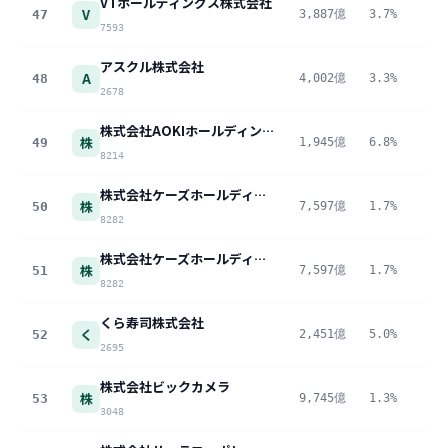
VTホールディングス株式会社
V
47
3,887億
3.7%
14
7593
アスクル株式会社
A
48
4,002億
3.3%
13
2678
株式会社AOKIホールディングス
株
49
1,945億
6.8%
13
8214
株式会社ケーズホールディングス
株
50
7,597億
1.7%
12
8282
株式会社ケーズホールディングス
株
51
7,597億
1.7%
12
8282
くら寿司株式会社
く
52
2,451億
5.0%
12
2695
株式会社ビックカメラ
株
53
9,745億
1.3%
12
3048