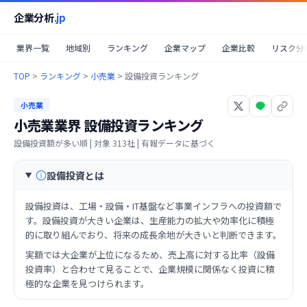
企業分析
.jp
業界一覧
地域別
ランキング
企業マップ
企業比較
リスク分
TOP
>
ランキング
>
小売業
>
設備投資ランキング
小売業
小売業業界
設備投資ランキング
設備投資額が多い順
| 対象
313
社 | 有報データに基づく
設備投資とは
設備投資は、工場・設備・IT基盤など事業インフラへの投資額で
す。設備投資が大きい企業は、生産能力の拡大や効率化に積極
的に取り組んでおり、将来の成長余地が大きいと判断できます。
実額では大企業が上位になるため、売上高に対する比率（設備
投資率）と合わせて見ることで、企業規模に関係なく投資に積
極的な企業を見つけられます。