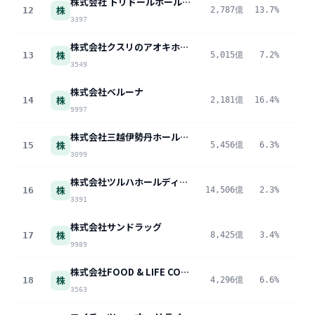
株式会社 トリドールホールディングス
株
12
2,787億
13.7%
38
3397
株式会社クスリのアオキホールディングス
株
13
5,015億
7.2%
36
3549
株式会社ベルーナ
株
14
2,181億
16.4%
35
9997
株式会社三越伊勢丹ホールディングス
株
15
5,456億
6.3%
34
3099
株式会社ツルハホールディングス
株
16
14,506億
2.3%
33
3391
株式会社サンドラッグ
株
17
8,425億
3.4%
28
9989
株式会社FOOD & LIFE COMPANIES
株
18
4,296億
6.6%
28
3563