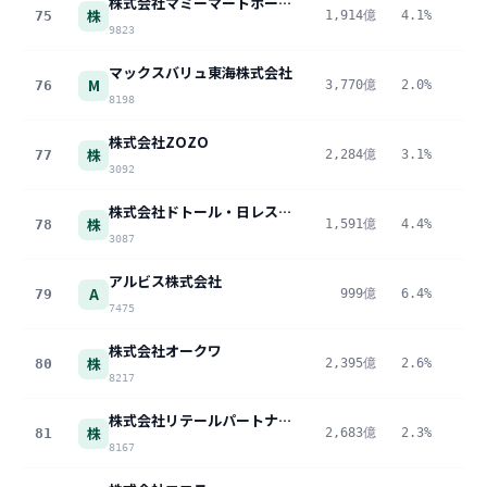
株式会社マミーマートホールディングス
株
75
1,914億
4.1%
7
9823
マックスバリュ東海株式会社
M
76
3,770億
2.0%
7
8198
株式会社ZOZO
株
77
2,284億
3.1%
7
3092
株式会社ドトール・日レスホールディングス
株
78
1,591億
4.4%
7
3087
アルビス株式会社
A
79
999億
6.4%
6
7475
株式会社オークワ
株
80
2,395億
2.6%
6
8217
株式会社リテールパートナーズ
株
81
2,683億
2.3%
6
8167