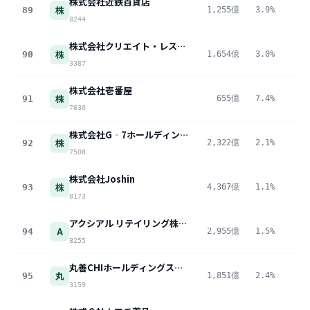
株式会社近鉄百貨店
株
89
1,255億
3.9%
4
8244
株式会社クリエイト・レストランツ・ホールディングス
株
90
1,654億
3.0%
4
3387
株式会社壱番屋
株
91
655億
7.4%
4
7630
株式会社G‐7ホールディングス
株
92
2,322億
2.1%
4
7508
株式会社Joshin
株
93
4,367億
1.1%
4
8173
アクシアル リテイリング株式会社
A
94
2,955億
1.5%
4
8255
丸善CHIホールディングス株式会社
丸
95
1,851億
2.4%
4
3159