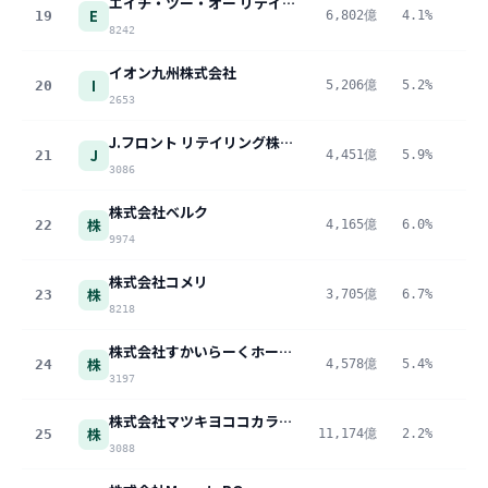
エイチ・ツー・オー リテイリング株式会社
E
19
6,802億
4.1%
27
8242
イオン九州株式会社
I
20
5,206億
5.2%
27
2653
J.フロント リテイリング株式会社
J
21
4,451億
5.9%
26
3086
株式会社ベルク
株
22
4,165億
6.0%
25
9974
株式会社コメリ
株
23
3,705億
6.7%
25
8218
株式会社すかいらーくホールディングス
株
24
4,578億
5.4%
24
3197
株式会社マツキヨココカラ&カンパニー
株
25
11,174億
2.2%
24
3088