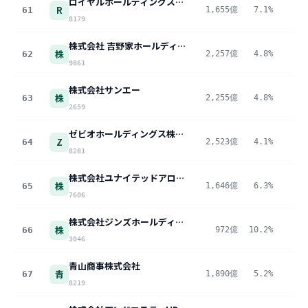
ロイヤルホールディングス株式会社
R
61
1,655億
7.1%
11
8179
株式会社 吉野家ホールディングス
株
62
2,257億
4.8%
10
9861
株式会社サンエー
株
63
2,255億
4.8%
10
2659
ゼビオホールディングス株式会社
Z
64
2,523億
4.1%
10
8281
株式会社ユナイテッドアローズ
株
65
1,646億
6.3%
10
7606
株式会社ジンズホールディングス
株
66
972億
10.2%
9
3046
青山商事株式会社
青
67
1,890億
5.2%
9
8219