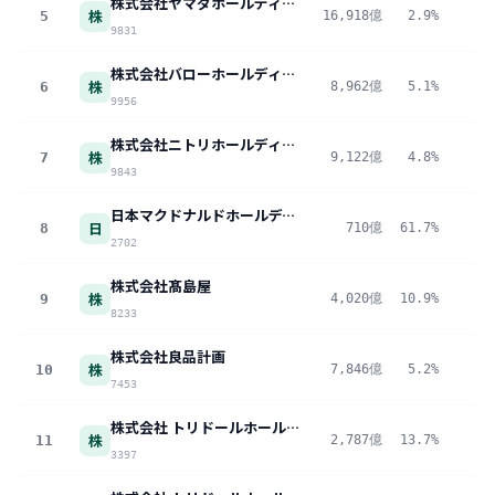
株式会社ヤマダホールディングス
株
5
16,918億
2.9%
49
9831
株式会社バローホールディングス
株
6
8,962億
5.1%
45
9956
株式会社ニトリホールディングス
株
7
9,122億
4.8%
43
9843
日本マクドナルドホールディングス株式会社
日
8
710億
61.7%
43
2702
株式会社髙島屋
株
9
4,020億
10.9%
43
8233
株式会社良品計画
株
10
7,846億
5.2%
41
7453
株式会社 トリドールホールディングス
株
11
2,787億
13.7%
38
3397