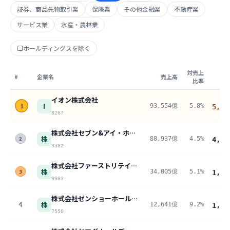
証券、商品先物取引業
保険業
その他金融業
不動産業
サービス業
水産・農林業
ホールディングスを除く
対売上
#
企業名
売上高
比率
イオン株式会社
I
93,554億
5.8%
1
5,43
8267
株式会社セブン&アイ・ホールディングス
株
88,937億
4.5%
4,02
2
3382
株式会社ファーストリテイリング
株
34,005億
5.1%
1,71
3
9983
株式会社ゼンショーホールディングス
株
4
12,641億
9.2%
1,16
7550