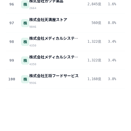
株式会社カワチ薬品
株
96
2,845億
1.6%
4
2664
株式会社天満屋ストア
株
97
560億
8.0%
4
9846
株式会社メディカルシステムネットワーク
株
98
1,322億
3.4%
4
4350
株式会社メディカルシステムネットワーク
株
99
1,322億
3.4%
4
4350
株式会社王将フードサービス
株
100
1,168億
3.8%
4
9936