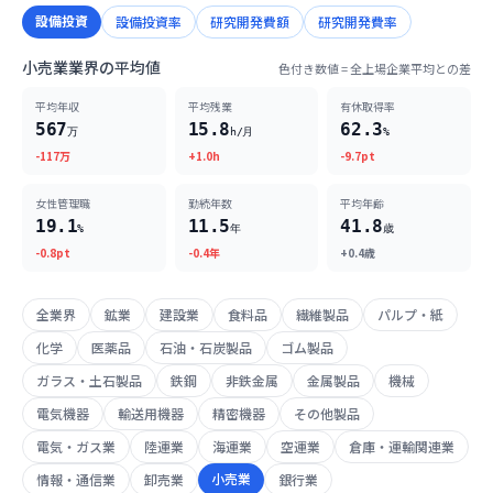
設備投資
設備投資率
研究開発費額
研究開発費率
小売業業界の平均値
色付き数値 = 全上場企業平均との差
平均年収
平均残業
有休取得率
567
15.8
62.3
万
h/月
%
-117万
+1.0h
-9.7pt
女性管理職
勤続年数
平均年齢
19.1
11.5
41.8
%
年
歳
-0.8pt
-0.4年
+0.4歳
全業界
鉱業
建設業
食料品
繊維製品
パルプ・紙
化学
医薬品
石油・石炭製品
ゴム製品
ガラス・土石製品
鉄鋼
非鉄金属
金属製品
機械
電気機器
輸送用機器
精密機器
その他製品
電気・ガス業
陸運業
海運業
空運業
倉庫・運輸関連業
小売業
情報・通信業
卸売業
銀行業