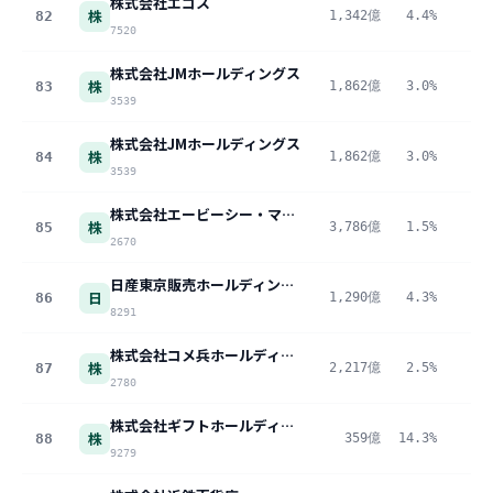
株式会社エコス
株
82
1,342億
4.4%
6
7520
株式会社JMホールディングス
株
83
1,862億
3.0%
5
3539
株式会社JMホールディングス
株
84
1,862億
3.0%
5
3539
株式会社エービーシー・マート
株
85
3,786億
1.5%
5
2670
日産東京販売ホールディングス株式会社
日
86
1,290億
4.3%
5
8291
株式会社コメ兵ホールディングス
株
87
2,217億
2.5%
5
2780
株式会社ギフトホールディングス
株
88
359億
14.3%
5
9279