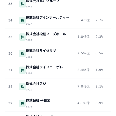
株式会社丸井グループ
株
33
-
-
17
8252
株式会社アインホールディングス
株
34
6,478億
2.7%
17
9627
株式会社松屋フーズホールディングス
株
35
1,845億
9.3%
17
9887
株式会社サイゼリヤ
株
36
2,567億
6.5%
16
7581
株式会社ライフコーポレーション
株
37
8,486億
1.9%
16
8194
株式会社フジ
株
38
7,843億
2.1%
16
8278
株式会社 平和堂
株
39
4,180億
3.9%
16
8276