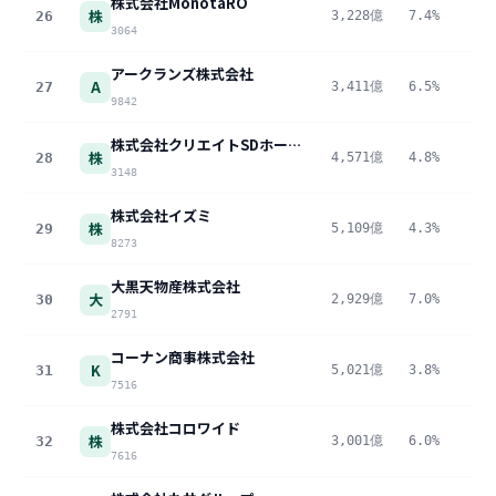
株式会社MonotaRO
株
26
3,228億
7.4%
23
3064
アークランズ株式会社
A
27
3,411億
6.5%
22
9842
株式会社クリエイトSDホールディングス
株
28
4,571億
4.8%
21
3148
株式会社イズミ
株
29
5,109億
4.3%
21
8273
大黒天物産株式会社
大
30
2,929億
7.0%
20
2791
コーナン商事株式会社
K
31
5,021億
3.8%
19
7516
株式会社コロワイド
株
32
3,001億
6.0%
18
7616