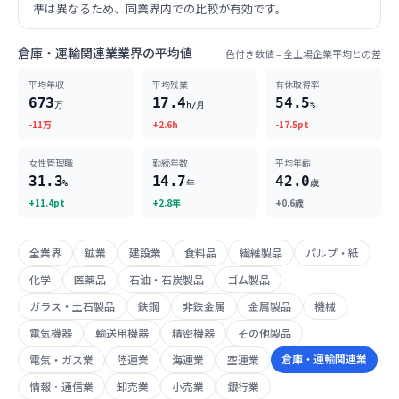
準は異なるため、同業界内での比較が有効です。
倉庫・運輸関連業業界の平均値
色付き数値 = 全上場企業平均との差
平均年収
平均残業
有休取得率
673
17.4
54.5
万
h/月
%
-11万
+2.6h
-17.5pt
女性管理職
勤続年数
平均年齢
31.3
14.7
42.0
%
年
歳
+11.4pt
+2.8年
+0.6歳
全業界
鉱業
建設業
食料品
繊維製品
パルプ・紙
化学
医薬品
石油・石炭製品
ゴム製品
ガラス・土石製品
鉄鋼
非鉄金属
金属製品
機械
電気機器
輸送用機器
精密機器
その他製品
倉庫・運輸関連業
電気・ガス業
陸運業
海運業
空運業
情報・通信業
卸売業
小売業
銀行業