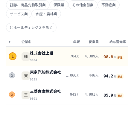
証券、商品先物取引業
保険業
その他金融業
不動産業
サービス業
水産・農林業
ホールディングスを除く
#
企業名
年収
従業員
給与還元率
株式会社上組
株
704万
4,389人
1
98.8
%
推定
9364
東京汽船株式会社
東
1,066万
446人
94.2
%
2
推定
9193
三菱倉庫株式会社
三
943万
4,991人
85.9
%
3
推定
9301