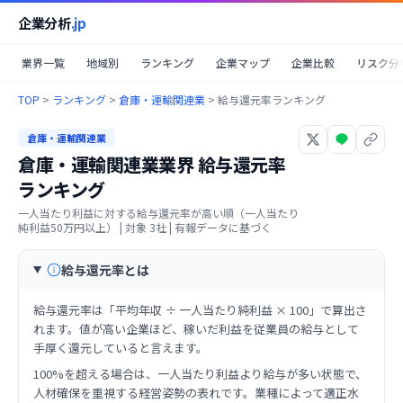
企業分析
.jp
業界一覧
地域別
ランキング
企業マップ
企業比較
リスク分
TOP
>
ランキング
>
倉庫・運輸関連業
>
給与還元率ランキング
倉庫・運輸関連業
倉庫・運輸関連業業界
給与還元率
ランキング
一人当たり利益に対する給与還元率が高い順（一人当たり
純利益50万円以上）
| 対象
3
社 | 有報データに基づく
給与還元率とは
給与還元率は「平均年収 ÷ 一人当たり純利益 × 100」で算出さ
れます。値が高い企業ほど、稼いだ利益を従業員の給与として
手厚く還元していると言えます。
100%を超える場合は、一人当たり利益より給与が多い状態で、
人材確保を重視する経営姿勢の表れです。業種によって適正水