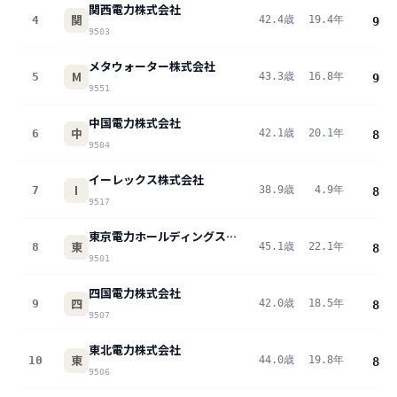
関西電力株式会社
関
4
42.4歳
19.4年
939
9503
メタウォーター株式会社
M
5
43.3歳
16.8年
904
9551
中国電力株式会社
中
6
42.1歳
20.1年
895
9504
イーレックス株式会社
I
7
38.9歳
4.9年
886
9517
東京電力ホールディングス株式会社
東
8
45.1歳
22.1年
883
9501
四国電力株式会社
四
9
42.0歳
18.5年
874
9507
東北電力株式会社
東
10
44.0歳
19.8年
873
9506