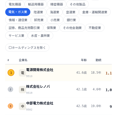
電気機器
輸送用機器
精密機器
その他製品
電気・ガス業
陸運業
海運業
空運業
倉庫・運輸関連業
情報・通信業
卸売業
小売業
銀行業
証券、商品先物取引業
保険業
その他金融業
不動産業
サービス業
水産・農林業
ホールディングスを除く
#
企業名
年齢
勤続
電源開発株式会社
電
41.6歳
18.5年
1
1,188
9513
株式会社レノバ
株
42.1歳
4.6年
1,086
2
9519
中部電力株式会社
中
42.5歳
19.0年
945
3
9502