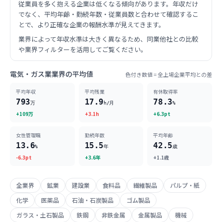
従業員を多く抱える企業は低くなる傾向があります。年収だけ
でなく、平均年齢・勤続年数・従業員数と合わせて確認するこ
とで、より正確な企業の報酬水準が見えてきます。
業界によって年収水準は大きく異なるため、同業他社との比較
や業界フィルターを活用してご覧ください。
電気・ガス業業界の平均値
色付き数値 = 全上場企業平均との差
平均年収
平均残業
有休取得率
793
17.9
78.3
万
h/月
%
+109万
+3.1h
+6.3pt
女性管理職
勤続年数
平均年齢
13.6
15.5
42.5
%
年
歳
-6.3pt
+3.6年
+1.1歳
全業界
鉱業
建設業
食料品
繊維製品
パルプ・紙
化学
医薬品
石油・石炭製品
ゴム製品
ガラス・土石製品
鉄鋼
非鉄金属
金属製品
機械