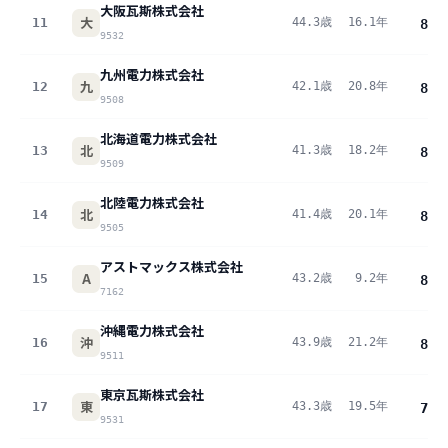
大阪瓦斯株式会社
大
11
44.3歳
16.1年
846
9532
九州電力株式会社
九
12
42.1歳
20.8年
842
9508
北海道電力株式会社
北
13
41.3歳
18.2年
828
9509
北陸電力株式会社
北
14
41.4歳
20.1年
826
9505
アストマックス株式会社
A
15
43.2歳
9.2年
824
7162
沖縄電力株式会社
沖
16
43.9歳
21.2年
808
9511
東京瓦斯株式会社
東
17
43.3歳
19.5年
784
9531