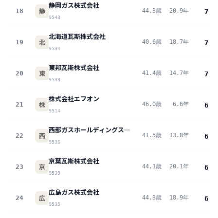
静岡ガス株式会社
静
18
44.3歳
20.9年
774
9543
北海道瓦斯株式会社
北
19
40.6歳
18.7年
760
9534
東邦瓦斯株式会社
東
20
41.4歳
14.7年
733
9533
株式会社エフオン
株
21
46.0歳
6.6年
662
9514
西部ガスホールディングス株式会社
西
22
41.5歳
13.8年
656
9536
京葉瓦斯株式会社
京
23
44.1歳
20.1年
639
9539
広島ガス株式会社
広
24
44.3歳
18.9年
602
9535