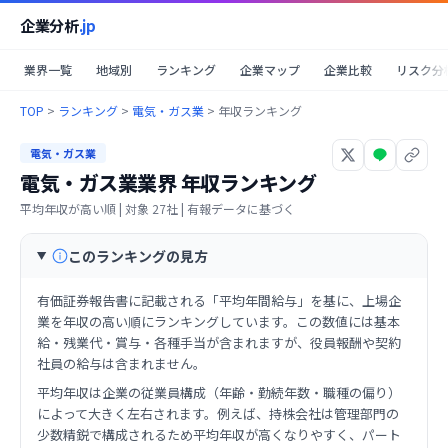
企業分析
.jp
業界一覧
地域別
ランキング
企業マップ
企業比較
リスク分
TOP
>
ランキング
>
電気・ガス業
>
年収ランキング
電気・ガス業
電気・ガス業業界
年収ランキング
平均年収が高い順
| 対象
27
社 | 有報データに基づく
このランキングの見方
有価証券報告書に記載される「平均年間給与」を基に、上場企
業を年収の高い順にランキングしています。この数値には基本
給・残業代・賞与・各種手当が含まれますが、役員報酬や契約
社員の給与は含まれません。
平均年収は企業の従業員構成（年齢・勤続年数・職種の偏り）
によって大きく左右されます。例えば、持株会社は管理部門の
少数精鋭で構成されるため平均年収が高くなりやすく、パート