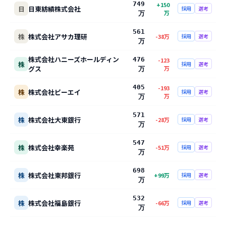
749
+
150
日
日東紡績株式会社
採用
選考
万
万
561
株
株式会社アサカ理研
-38
万
採用
選考
万
株式会社ハニーズホールディン
476
-123
株
採用
選考
グス
万
万
405
-193
株
株式会社ピーエイ
採用
選考
万
万
571
株
株式会社大東銀行
-28
万
採用
選考
万
547
株
株式会社幸楽苑
-51
万
採用
選考
万
698
株
株式会社東邦銀行
+
99
万
採用
選考
万
532
株
株式会社福島銀行
-66
万
採用
選考
万