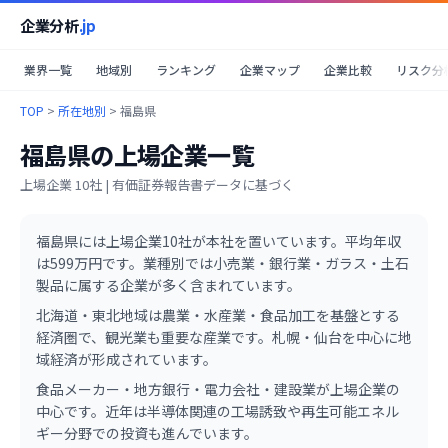
企業分析
.jp
業界一覧
地域別
ランキング
企業マップ
企業比較
リスク分
TOP
>
所在地別
>
福島県
福島県
の上場企業一覧
上場企業
10
社 | 有価証券報告書データに基づく
福島県
には上場企業
10
社が本社を置いています。
平均年収
は599万円です。
業種別では小売業・銀行業・ガラス・土石
製品に属する企業が多く含まれています。
北海道・東北地域は農業・水産業・食品加工を基盤とする
経済圏で、観光業も重要な産業です。札幌・仙台を中心に地
域経済が形成されています。
食品メーカー・地方銀行・電力会社・建設業が上場企業の
中心です。近年は半導体関連の工場誘致や再生可能エネル
ギー分野での投資も進んでいます。