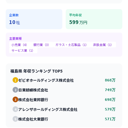
企業数
平均年収
10
599
社
万円
主要業種
小売業
（
4
）
銀行業
（
3
）
ガラス・土石製品
（
1
）
非鉄金属
（
1
）
サービス業
（
1
）
福島県
年収ランキング TOP5
ゼビオホールディングス株式会社
1
868
万
日東紡績株式会社
2
749
万
株式会社東邦銀行
3
698
万
アレンザホールディングス株式会社
4
579
万
株式会社大東銀行
5
571
万