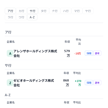
ア行
カ行
サ行
タ行
ナ行
ハ行
マ行
ヤ行
ラ行
ワ行
A-Z
ア行
平均
企業名
年収
比
アレンザホールディングス株式
579
A
-19
万
採用
選考
会社
万
サ行
企業名
年収
平均比
ゼビオホールディングス株式
868
+
270
Z
採用
選考
会社
万
万
A-Z
企業名
年収
平均比