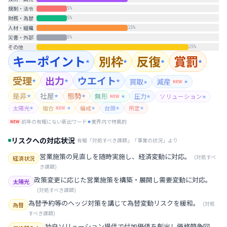
規制・法令
5
%
財務・為替
5
%
人材・組織
15
%
災害・外部
5
%
その他
25
%
キーポイント
別枠
反復
賞罰
★
★
★
★
受理
出力
ウエイト
買取
減産
★
★
★
NEW
★
★
是非
社屋
態勢
無形
圧力
ソリューション
★
★
★
NEW
★
★
★
太陽光
複合
編成
台頭
所定
★
NEW
★
★
★
★
前年の有報にない新出ワード
業界内で特異的
NEW
★
リスクへの対応状況
有報「対処すべき課題」「事業の状況」より
営業施策の見直しを随時実施し、経済変動に対応。
(
対処すべ
経済状況
き課題
)
政策変更に応じた営業施策を構築・展開し需要変動に対応。
太陽光
(
対処すべき課題
)
為替予約等のヘッジ対策を講じて為替変動リスクを緩和。
(
対処
為替
すべき課題
)
独自ソリューション提供で付加価値を創出し価格競争回