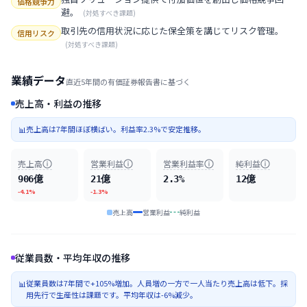
価格競争力
避。
(
対処すべき課題
)
取引先の信用状況に応じた保全策を講じてリスク管理。
信用リスク
(
対処すべき課題
)
業績データ
直近5年間の有価証券報告書に基づく
売上高・利益の推移
売上高は7年間ほぼ横ばい。利益率2.3%で安定推移。
📊
売上高
営業利益
営業利益率
純利益
906億
21億
2.3%
12億
-4.1%
-1.3%
売上高
営業利益
純利益
従業員数・平均年収の推移
従業員数は7年間で+105%増加。人員増の一方で一人当たり売上高は低下。採
📊
用先行で生産性は課題です。平均年収は-6%減少。