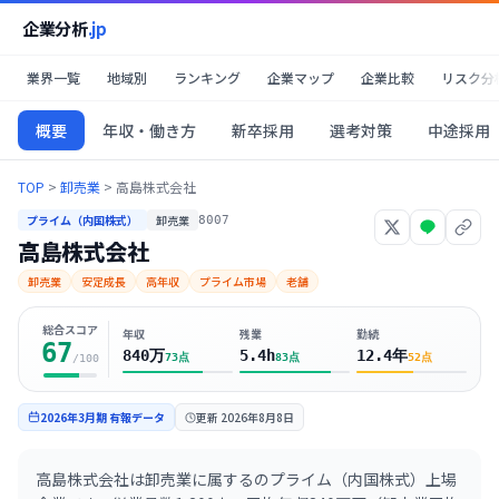
企業分析
.jp
業界一覧
地域別
ランキング
企業マップ
企業比較
リスク分
概要
年収・働き方
新卒採用
選考対策
中途採用
TOP
>
卸売業
>
高島株式会社
プライム（内国株式）
卸売業
8007
高島株式会社
卸売業
安定成長
高年収
プライム市場
老舗
総合スコア
年収
残業
勤続
67
840万
5.4h
12.4年
73
点
83
点
52
点
/100
2026年3月期
有報データ
更新
2026年8月8日
高島株式会社は卸売業に属するのプライム（内国株式）上場