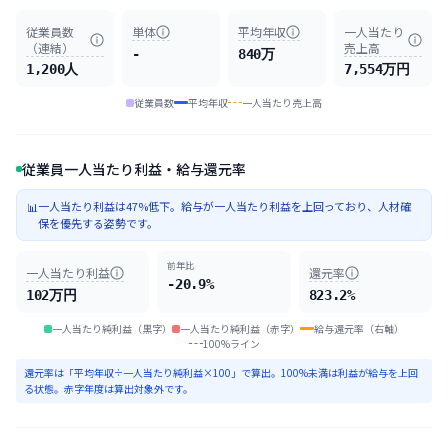
従業員数
単体
平均年収
一人当たり
（連結）
売上高
-
840万
1,200人
7,554万円
従業員数
平均年収
一人当たり売上高
従業員一人当たり利益・給与還元率
一人当たり利益は47%低下。給与が一人当たり利益を上回っており、人材確
📊
保を優先する姿勢です。
前年比
一人当たり利益
還元率
-20.9%
102万円
823.2%
一人当たり純利益（黒字）
一人当たり純利益（赤字）
給与還元率（右軸）
100%ライン
還元率は「平均年収÷一人当たり純利益×100」で算出。100%未満は利益が給与を上回
る状態。赤字年度は算出対象外です。