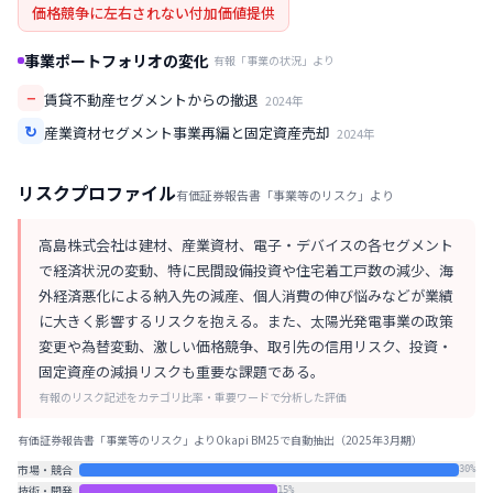
価格競争に左右されない付加価値提供
事業ポートフォリオの変化
有報「事業の状況」より
−
賃貸不動産セグメントからの撤退
2024
年
↻
産業資材セグメント事業再編と固定資産売却
2024
年
リスクプロファイル
有価証券報告書「事業等のリスク」より
高島株式会社は建材、産業資材、電子・デバイスの各セグメント
で経済状況の変動、特に民間設備投資や住宅着工戸数の減少、海
外経済悪化による納入先の減産、個人消費の伸び悩みなどが業績
に大きく影響するリスクを抱える。また、太陽光発電事業の政策
変更や為替変動、激しい価格競争、取引先の信用リスク、投資・
固定資産の減損リスクも重要な課題である。
有報のリスク記述をカテゴリ比率・重要ワードで分析した評価
有価証券報告書「事業等のリスク」よりOkapi BM25で自動抽出（
2025年3月期
）
市場・競合
30
%
技術・開発
15
%