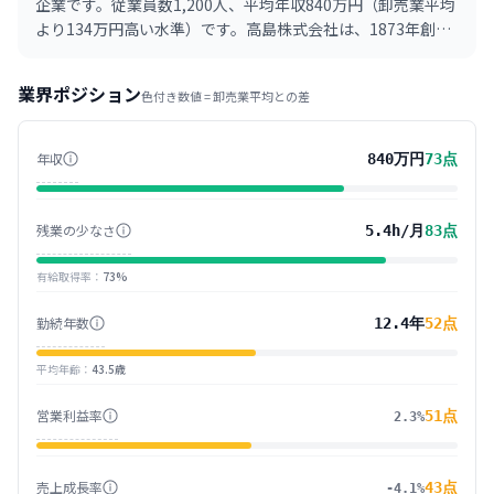
企業です。従業員数1,200人、平均年収840万円（卸売業平均
より134万円高い水準）です。高島株式会社は、1873年創業
の歴史ある専門商社です。繊維、建材、機械、化学品など多
岐にわたる分野で、企画・開発から製造・販売・物流まで一
業界ポジション
色付き数値 =
卸売業
平均との差
貫したサービスを提供。グローバルネットワークを活かし、
顧客の課題解決に貢献しています。
年収
840万円
73
点
残業の少なさ
5.4h/月
83
点
有給取得率
：
73%
勤続年数
12.4年
52
点
平均年齢
：
43.5歳
営業利益率
51
点
2.3%
売上成長率
43
点
-4.1%