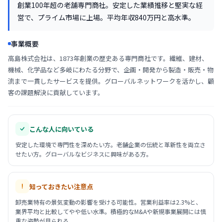
創業100年超の老舗専門商社。安定した業績推移と堅実な経
営で、プライム市場に上場。平均年収840万円と高水準。
事業概要
高島株式会社は、1873年創業の歴史ある専門商社です。繊維、建材、
機械、化学品など多岐にわたる分野で、企画・開発から製造・販売・物
流まで一貫したサービスを提供。グローバルネットワークを活かし、顧
客の課題解決に貢献しています。
こんな人に向いている
安定した環境で専門性を深めたい方。老舗企業の伝統と革新性を両立さ
せたい方。グローバルなビジネスに興味がある方。
知っておきたい注意点
卸売業特有の景気変動の影響を受ける可能性。営業利益率は2.3%と、
業界平均と比較してやや低い水準。積極的なM&Aや新規事業展開には慎
重な姿勢が見られる。