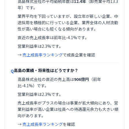
高島株式会社の平均勤続年数は
12.4年
（卸売業平均13.3
年）です。
業界平均を下回っていますが、設立年が新しい企業、中
途採用を積極的に行っている企業、業界全体の人材流動
性が高い場合にも短くなる傾向があります。
直近の売上成長率は前年比-4.1%です。
営業利益率は2.3%です。
→
売上成長率ランキング
で成長企業を確認
高島の業績・将来性はどうですか？
Q
高島株式会社の直近の売上高は
906億円
（前年
比-4.1%）です。
営業利益率は2.3%です。
売上成長率がプラスの場合は事業が拡大傾向にあり、営
業利益率が高い企業は社員への待遇還元余力も大きい傾
向があります。
→
売上成長率ランキング
を確認