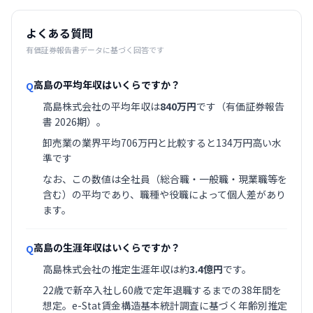
よくある質問
有価証券報告書データに基づく回答です
高島の平均年収はいくらですか？
Q
高島株式会社の平均年収は
840万円
です（有価証券報告
書 2026期）。
卸売業の業界平均706万円と比較すると134万円高い水
準です
なお、この数値は全社員（総合職・一般職・現業職等を
含む）の平均であり、職種や役職によって個人差があり
ます。
高島の生涯年収はいくらですか？
Q
高島株式会社の推定生涯年収は約
3.4億円
です。
22歳で新卒入社し60歳で定年退職するまでの38年間を
想定。e-Stat賃金構造基本統計調査に基づく年齢別推定