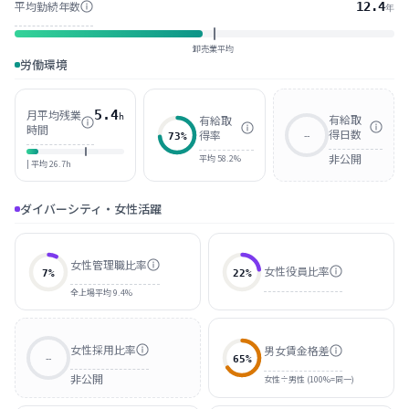
平均勤続年数
12.4
年
卸売業平均
労働環境
月平均残業
5.4
有給取
h
有給取
時間
得日数
得率
--
73
%
非公開
平均 58.2%
| 平均
26.7
h
ダイバーシティ・女性活躍
女性管理職比率
女性役員比率
7
%
22
%
全上場平均 9.4%
女性採用比率
男女賃金格差
--
65
%
非公開
女性÷男性 (100%=同一)