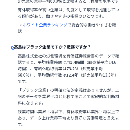
卸売業の業界平均68.0%と比較すると同程度の水準です
有休取得率が高い企業は、制度として取得を推進してい
る傾向があり、働きやすさの指標のひとつです。
→
ホワイト企業ランキング
で総合的な働きやすさを確
認
高島はブラック企業ですか？激務ですか？
Q
高島株式会社の労働環境を有価証券報告書のデータで確
認すると、平均残業時間は月
5.4時間
（卸売業平均14.6
時間）、有給休暇取得率は
73.2%
（卸売業平均
68.0%）、平均勤続年数は
12.4年
（卸売業平均13.3年）
です。
「ブラック企業」の明確な法的定義はありませんが、上
記のデータを業界平均と比較することで客観的な判断材
料になります。
残業時間は業界平均以下、有休取得率は業界平均以上で
あり、データ上は業界平均より良好な労働環境と言えま
す。