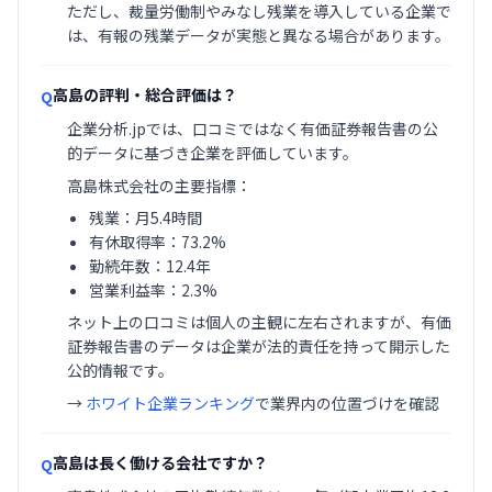
ただし、裁量労働制やみなし残業を導入している企業で
は、有報の残業データが実態と異なる場合があります。
高島の評判・総合評価は？
Q
企業分析.jpでは、口コミではなく有価証券報告書の公
的データに基づき企業を評価しています。
高島株式会社の主要指標：
残業：月5.4時間
有休取得率：73.2%
勤続年数：12.4年
営業利益率：2.3%
ネット上の口コミは個人の主観に左右されますが、有価
証券報告書のデータは企業が法的責任を持って開示した
公的情報です。
→
ホワイト企業ランキング
で業界内の位置づけを確認
高島は長く働ける会社ですか？
Q