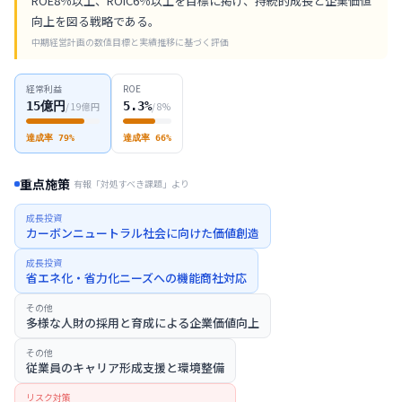
ROE8％以上、ROIC6％以上を目標に掲げ、持続的成長と企業価値
向上を図る戦略である。
中期経営計画の数値目標と実績推移に基づく評価
経常利益
ROE
15
億円
5.3
%
/
19
億円
/
8
%
達成率
79
%
達成率
66
%
重点施策
有報「対処すべき課題」より
成長投資
カーボンニュートラル社会に向けた価値創造
成長投資
省エネ化・省力化ニーズへの機能商社対応
その他
多様な人財の採用と育成による企業価値向上
その他
従業員のキャリア形成支援と環境整備
リスク対策