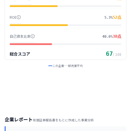
ROE
52
点
5.3%
自己資本比率
38
点
40.6%
67
総合スコア
/ 100
この企業
卸売業
平均
企業レポート
有価証券報告書をもとに作成した事業分析