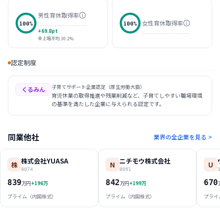
男性育休取得率
女性育休取得率
100
%
100
%
+69.8pt
全上場平均 30.2%
認定制度
子育てサポート企業認定（厚生労働大臣）
くるみん
育児休業の取得推進や残業削減など、子育てしやすい職場環境
の基準を満たした企業に与えられる認定です。
同業他社
業界の全企業を見る >
株式会社YUASA
ニチモウ株式会社
株
N
U
8074
8091
839
842
670
+
196
万
+
199
万
万円
万円
プライム（内国株式）
プライム（内国株式）
プライ