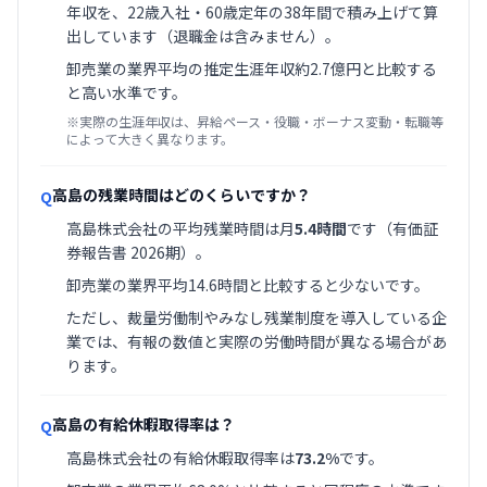
年収を、22歳入社・60歳定年の38年間で積み上げて算
出しています（退職金は含みません）。
卸売業の業界平均の推定生涯年収約2.7億円と比較する
と高い水準です。
※実際の生涯年収は、昇給ペース・役職・ボーナス変動・転職等
によって大きく異なります。
高島の残業時間はどのくらいですか？
Q
高島株式会社の平均残業時間は月
5.4時間
です（有価証
券報告書 2026期）。
卸売業の業界平均14.6時間と比較すると少ないです。
ただし、裁量労働制やみなし残業制度を導入している企
業では、有報の数値と実際の労働時間が異なる場合があ
ります。
高島の有給休暇取得率は？
Q
高島株式会社の有給休暇取得率は
73.2%
です。