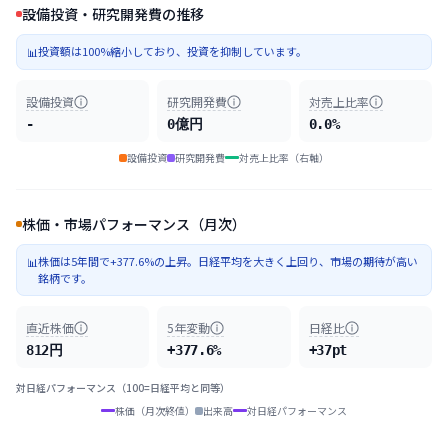
設備投資・研究開発費の推移
投資額は100%縮小しており、投資を抑制しています。
📊
設備投資
研究開発費
対売上比率
-
0億円
0.0%
設備投資
研究開発費
対売上比率（右軸）
株価・市場パフォーマンス（月次）
株価は5年間で+377.6%の上昇。日経平均を大きく上回り、市場の期待が高い
📊
銘柄です。
直近株価
5年変動
日経比
812円
+377.6%
+37pt
対日経パフォーマンス（100=日経平均と同等）
株価（月次終値）
出来高
対日経パフォーマンス