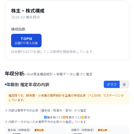
株主・株式構成
2026-03
期末時点
構成指数
TOPIX
日銀ETF買入対象
日本銀行はETFを通じてこの銘柄を間接保有しています
年収分析
e-Stat賃金構造統計 + 有報データに基づく推定
年齢別 推定年収の内訳
グラフ
表
推定値です。
卸売業・小売業
の業界統計を企業の年収比率（×
2.056
）でスケーリング
しています。
※ 内訳は業界平均の比率（基本給・残業代・賞与）から推定
基本給×12
残業代×12
賞与
※ 内訳データがないため業界平均の比率から推定しています
基本給（月額推定）
残業代（月額推定）
業界比率
業界比率