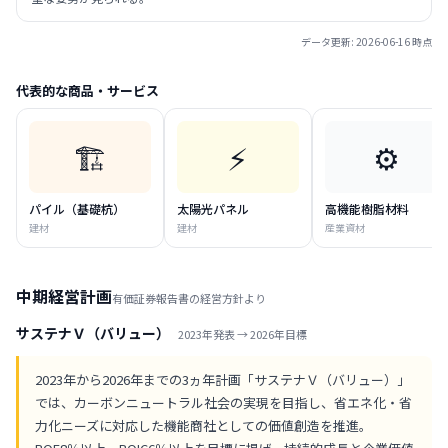
データ更新:
2026-06-16
時点
代表的な商品・サービス
🏗️
⚡
⚙️
パイル（基礎杭）
太陽光パネル
高機能樹脂材料
建材
建材
産業資材
中期経営計画
有価証券報告書の経営方針より
サステナＶ（バリュー）
2023
年発表 →
2026
年目標
2023年から2026年までの3ヵ年計画「サステナＶ（バリュー）」
では、カーボンニュートラル社会の実現を目指し、省エネ化・省
力化ニーズに対応した機能商社としての価値創造を推進。