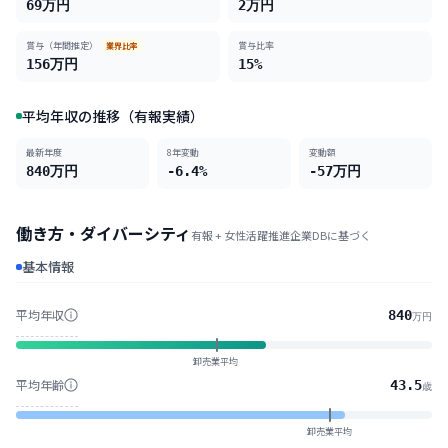
69
万円
2
万円
賞与（年間推定）
賞与比率
業界比率
156
万円
15
%
平均年収の推移（有報実績）
最新年度
8
年変動
変動額
840
万円
-6.4%
-57
万円
働き方・ダイバーシティ
有報 + 女性活躍推進企業DBに基づく
基本情報
平均年収
840
万円
卸売業平均
平均年齢
43.5
歳
卸売業平均