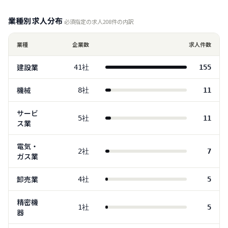
業種別 求人分布
必須指定の求人
208
件の内訳
業種
企業数
求人件数
建設業
41
社
155
機械
8
社
11
サービ
5
社
11
ス業
電気・
2
社
7
ガス業
卸売業
4
社
5
精密機
1
社
5
器