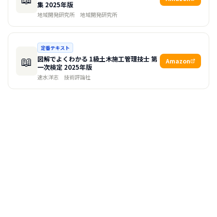
集 2025年版
地域開発研究所
地域開発研究所
定番テキスト
📖
図解でよくわかる 1級土木施工管理技士 第
Amazon
一次検定 2025年版
速水洋志
技術評論社