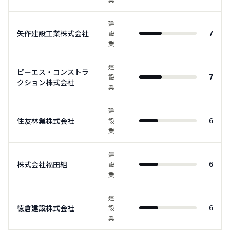
建
矢作建設工業株式会社
設
7
業
建
ピーエス・コンストラ
設
7
クション株式会社
業
建
住友林業株式会社
設
6
業
建
株式会社福田組
設
6
業
建
徳倉建設株式会社
設
6
業