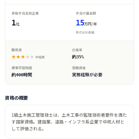
資格手当支給企業
手当の最高額
1
15
社
万円/年
株式会社森組
難易度
合格率
★★★
★★
約35%
中程度
標準学習時間
受験資格
実務経験が必要
約400時間
資格の概要
1級土木施工管理技士は、土木工事の監理技術者要件を満た
す国家資格。建設業、道路・インフラ系企業で中核人材と
して評価される。