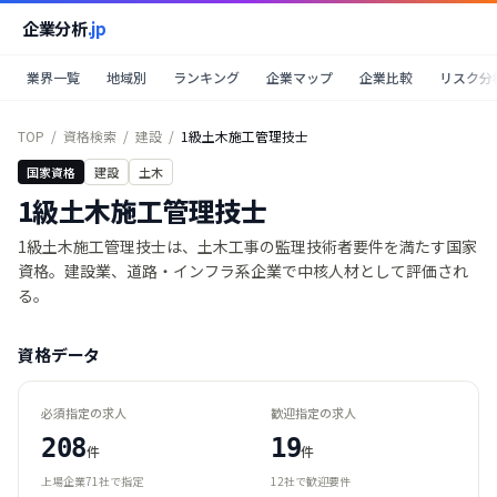
企業分析
.jp
業界一覧
地域別
ランキング
企業マップ
企業比較
リスク分
TOP
/
資格検索
/
建設
/
1級土木施工管理技士
国家資格
建設
土木
1級土木施工管理技士
1級土木施工管理技士は、土木工事の監理技術者要件を満たす国家
資格。建設業、道路・インフラ系企業で中核人材として評価され
る。
資格データ
必須指定の求人
歓迎指定の求人
208
19
件
件
上場企業
71
社で指定
12
社で歓迎要件