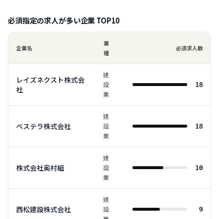
必須指定の求人が多い企業 TOP
10
業
企業名
必須求人数
種
建
レイズネクスト株式会
設
18
社
業
建
ベステラ株式会社
設
18
業
建
株式会社奥村組
設
10
業
建
西松建設株式会社
設
9
業