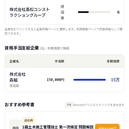
建
株式会社髙松コンスト
設
6
ラクショングループ
業
企業名をクリックすると企業詳細ページに遷移します。採用情報ページで評価資格として確
認できます。
資格手当支給企業
1
社・年額換算で降順
企業名
手当額
年額換算
株式会社
森組
円
15
万
150,000
建設業
おすすめ参考書
PR
Amazonアソシエイトリンクを含みます
過去問
📖
1級土木施工管理技士 第一次検定 問題解説
Amazon