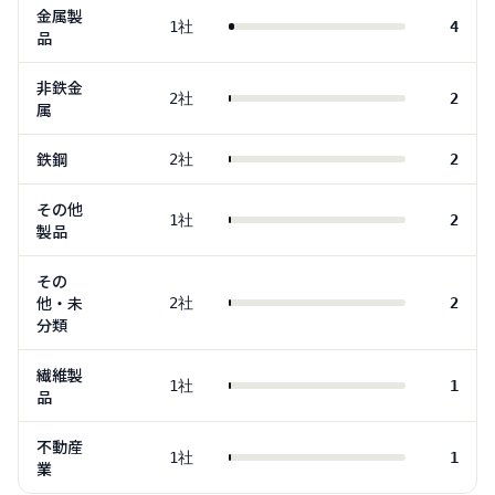
金属製
1
社
4
品
非鉄金
2
社
2
属
鉄鋼
2
社
2
その他
1
社
2
製品
その
他・未
2
社
2
分類
繊維製
1
社
1
品
不動産
1
社
1
業