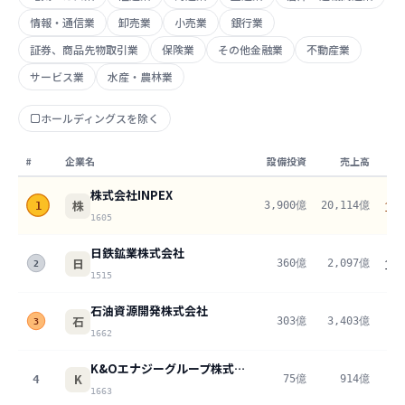
情報・通信業
卸売業
小売業
銀行業
証券、商品先物取引業
保険業
その他金融業
不動産業
サービス業
水産・農林業
ホールディングスを除く
#
企業名
設備投資
売上高
株式会社INPEX
株
3,900億
20,114億
1
19
1605
日鉄鉱業株式会社
日
360億
2,097億
17
2
1515
石油資源開発株式会社
石
303億
3,403億
8
3
1662
K&Oエナジーグループ株式会社
K
4
75億
914億
8
1663