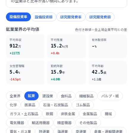
の企業ほど比率が高い傾向にあります。
設備投資率
設備投資額
研究開発費率
研究開発費額
鉱業業界の平均値
色付き数値 = 全上場企業平均との差
平均年収
平均残業
有休取得率
912
15.2
-
万
h/月
%
+227万
+0.4h
女性管理職
勤続年数
平均年齢
5.4
15.9
42.5
%
年
歳
-14.5pt
+4.0年
+1.1歳
鉱業
全業界
建設業
食料品
繊維製品
パルプ・紙
化学
医薬品
石油・石炭製品
ゴム製品
ガラス・土石製品
鉄鋼
非鉄金属
金属製品
機械
電気機器
輸送用機器
精密機器
その他製品
電気・ガス業
陸運業
海運業
空運業
倉庫・運輸関連業