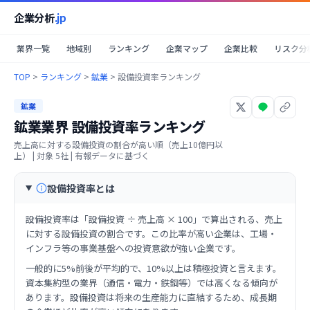
企業分析
.jp
業界一覧
地域別
ランキング
企業マップ
企業比較
リスク分
TOP
>
ランキング
>
鉱業
>
設備投資率ランキング
鉱業
鉱業業界
設備投資率ランキング
売上高に対する設備投資の割合が高い順（売上10億円以
上）
| 対象
5
社 | 有報データに基づく
設備投資率とは
設備投資率は「設備投資 ÷ 売上高 × 100」で算出される、売上
に対する設備投資の割合です。この比率が高い企業は、工場・
インフラ等の事業基盤への投資意欲が強い企業です。
一般的に5%前後が平均的で、10%以上は積極投資と言えます。
資本集約型の業界（通信・電力・鉄鋼等）では高くなる傾向が
あります。設備投資は将来の生産能力に直結するため、成長期