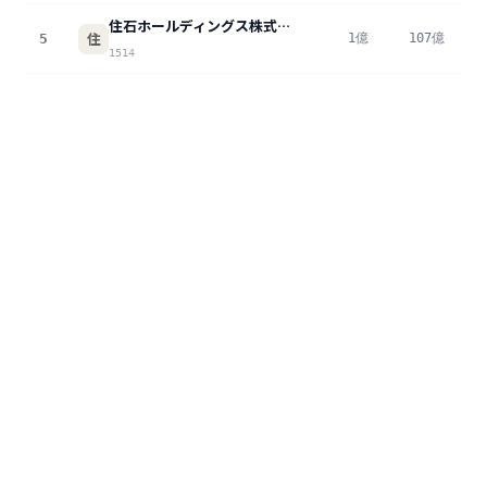
住石ホールディングス株式会社
住
5
1億
107億
0
1514