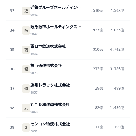
近鉄グループホールディングス株式会社
近
33
1,510億
17,503億
8
9041
阪急阪神ホールディングス株式会社
阪
34
937億
12,035億
7
9042
西日本鉄道株式会社
西
35
350億
4,742億
7
9031
福山通運株式会社
福
36
213億
3,186億
6
9075
遠州トラック株式会社
遠
37
29億
499億
5
9057
丸全昭和運輸株式会社
丸
38
82億
1,486億
5
9068
センコン物流株式会社
S
39
11億
199億
5
9051