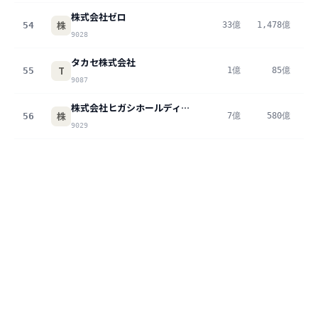
株式会社ゼロ
株
54
33億
1,478億
2
9028
タカセ株式会社
T
55
1億
85億
1
9087
株式会社ヒガシホールディングス
株
56
7億
580億
1
9029