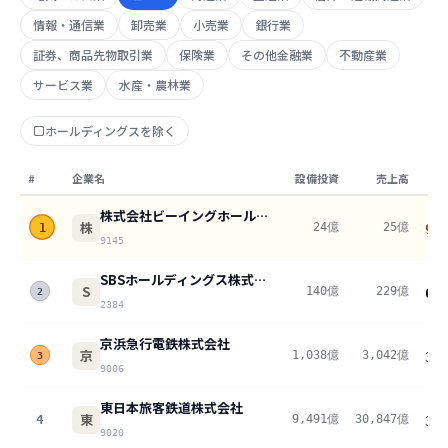
情報・通信業
卸売業
小売業
銀行業
証券、商品先物取引業
保険業
その他金融業
不動産業
サービス業
水産・農林業
ホールディングスを除く
#
企業名
設備投資
売上高
株式会社ビーイングホールディングス
株
24億
25億
1
94
9145
SBSホールディングス株式会社
S
140億
229億
61
2
2384
京浜急行電鉄株式会社
京
1,038億
3,042億
34
3
9006
東日本旅客鉄道株式会社
東
4
9,491億
30,847億
30
9020