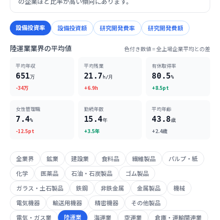
の企業ほど比率が高い傾向にあります。
設備投資率
設備投資額
研究開発費率
研究開発費額
陸運業業界の平均値
色付き数値 = 全上場企業平均との差
平均年収
平均残業
有休取得率
651
21.7
80.5
万
h/月
%
-34万
+6.9h
+8.5pt
女性管理職
勤続年数
平均年齢
7.4
15.4
43.8
%
年
歳
-12.5pt
+3.5年
+2.4歳
全業界
鉱業
建設業
食料品
繊維製品
パルプ・紙
化学
医薬品
石油・石炭製品
ゴム製品
ガラス・土石製品
鉄鋼
非鉄金属
金属製品
機械
電気機器
輸送用機器
精密機器
その他製品
陸運業
電気・ガス業
海運業
空運業
倉庫・運輸関連業