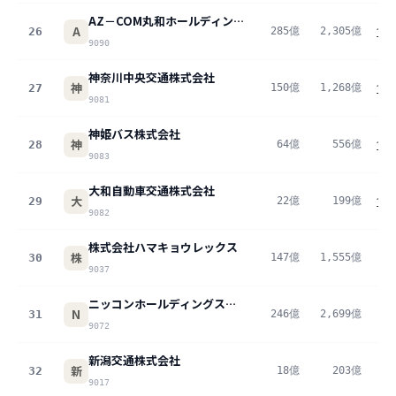
AZ－COM丸和ホールディングス株式会社
A
26
285億
2,305億
12
9090
神奈川中央交通株式会社
神
27
150億
1,268億
11
9081
神姫バス株式会社
神
28
64億
556億
11
9083
大和自動車交通株式会社
大
29
22億
199億
11
9082
株式会社ハマキョウレックス
株
30
147億
1,555億
9
9037
ニッコンホールディングス株式会社
N
31
246億
2,699億
9
9072
新潟交通株式会社
新
32
18億
203億
8
9017