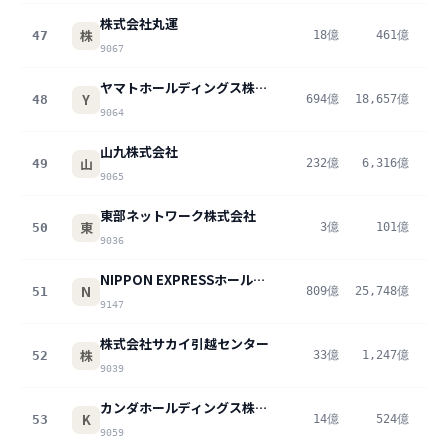
株式会社丸運
株
47
18億
461億
4
9067
ヤマトホールディングス株式会社
Y
48
694億
18,657億
3
9064
山九株式会社
山
49
232億
6,316億
3
9065
東部ネットワーク株式会社
東
50
3億
101億
3
9036
NIPPON EXPRESSホールディングス株式会社
N
51
809億
25,748億
3
9147
株式会社サカイ引越センター
株
52
33億
1,247億
2
9039
カンダホールディングス株式会社
K
53
14億
524億
2
9059