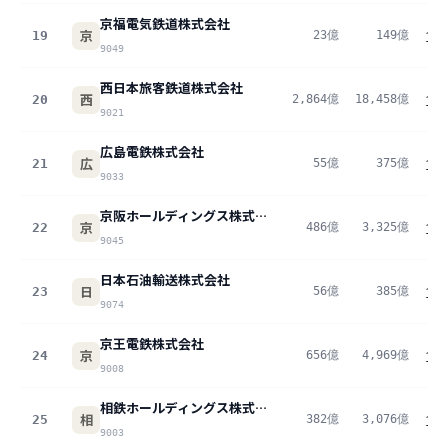
京福電気鉄道株式会社
京
19
23億
149億
15
9049
西日本旅客鉄道株式会社
西
20
2,864億
18,458億
15
9021
広島電鉄株式会社
広
21
55億
375億
14
9033
京阪ホールディングス株式会社
京
22
486億
3,325億
14
9045
日本石油輸送株式会社
日
23
56億
385億
14
9074
京王電鉄株式会社
京
24
656億
4,969億
13
9008
相鉄ホールディングス株式会社
相
25
382億
3,076億
12
9003