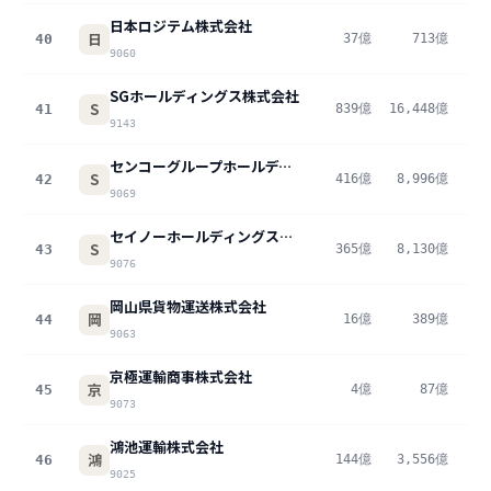
日本ロジテム株式会社
日
40
37億
713億
5
9060
SGホールディングス株式会社
S
41
839億
16,448億
5
9143
センコーグループホールディングス株式会社
S
42
416億
8,996億
4
9069
セイノーホールディングス株式会社
S
43
365億
8,130億
4
9076
岡山県貨物運送株式会社
岡
44
16億
389億
4
9063
京極運輸商事株式会社
京
45
4億
87億
4
9073
鴻池運輸株式会社
鴻
46
144億
3,556億
4
9025