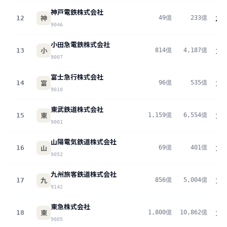
神戸電鉄株式会社
神
12
49億
233億
21
9046
小田急電鉄株式会社
小
13
814億
4,187億
19
9007
富士急行株式会社
富
14
96億
535億
17
9010
東武鉄道株式会社
東
15
1,159億
6,554億
17
9001
山陽電気鉄道株式会社
山
16
69億
401億
17
9052
九州旅客鉄道株式会社
九
17
856億
5,004億
17
9142
東急株式会社
東
18
1,800億
10,862億
16
9005