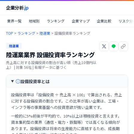
企業分析
.jp
業界一覧
地域別
ランキング
企業マップ
企業比較
リスク分
TOP
>
ランキング
>
陸運業
>
設備投資率ランキング
陸運業
陸運業業界
設備投資率ランキング
売上高に対する設備投資の割合が高い順（売上10億円以
上）
| 対象
56
社 | 有報データに基づく
設備投資率とは
設備投資率は「設備投資 ÷ 売上高 × 100」で算出される、売上
に対する設備投資の割合です。この比率が高い企業は、工場・
インフラ等の事業基盤への投資意欲が強い企業です。
一般的に5%前後が平均的で、10%以上は積極投資と言えます。
資本集約型の業界（通信・電力・鉄鋼等）では高くなる傾向が
あります。設備投資は将来の生産能力に直結するため、成長期