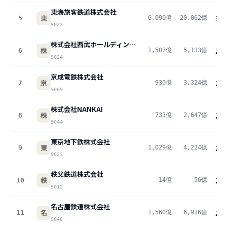
東海旅客鉄道株式会社
東
5
6,090億
20,062億
30
9022
株式会社西武ホールディングス
株
6
1,507億
5,133億
29
9024
京成電鉄株式会社
京
7
930億
3,324億
28
9009
株式会社NANKAI
株
8
733億
2,647億
27
9044
東京地下鉄株式会社
東
9
1,029億
4,224億
24
9023
秩父鉄道株式会社
秩
10
14億
56億
23
9012
名古屋鉄道株式会社
名
11
1,560億
6,916億
22
9048