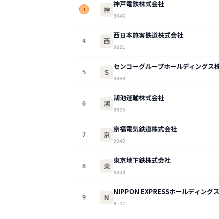
神戸電鉄株式会社
神
3
9046
西日本旅客鉄道株式会社
西
4
9021
センコーグループホールディングス
S
5
9069
鴻池運輸株式会社
鴻
6
9025
京福電気鉄道株式会社
京
7
9049
東京地下鉄株式会社
東
8
9023
NIPPON EXPRESSホールディン
N
9
9147