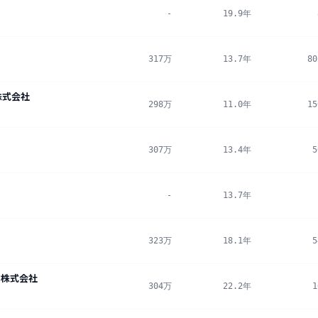
-
19.9年
317万
13.7年
8
株式会社
298万
11.0年
1
307万
13.4年
-
13.7年
323万
18.1年
グス株式会社
304万
22.2年