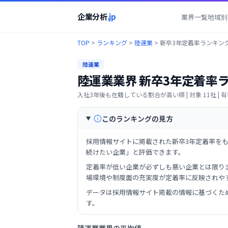
企業分析
.jp
業界一覧
地域別
TOP
>
ランキング
>
陸運業
>
新卒3年定着率ランキン
陸運業
陸運業業界
新卒3年定着率
入社3年後も在籍している割合が高い順
| 対象
11
社 |
このランキングの見方
採用情報サイトに掲載された新卒3年定着率を
続けたい企業」と評価できます。
定着率が低い企業が必ずしも悪い企業とは限り
場環境や制度面の充実度が定着率に反映されや
データは採用情報サイト掲載の情報に基づくた
す。