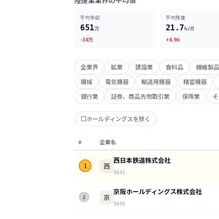
陸運業業界の平均値
平均年収
平均残業
651
21.7
万
h/月
-34万
+6.9h
全業界
鉱業
建設業
食料品
繊維製
機械
電気機器
輸送用機器
精密機器
銀行業
証券、商品先物取引業
保険業
そ
ホールディングスを除く
#
企業名
西日本鉄道株式会社
西
1
9031
京阪ホールディングス株式会社
京
2
9045