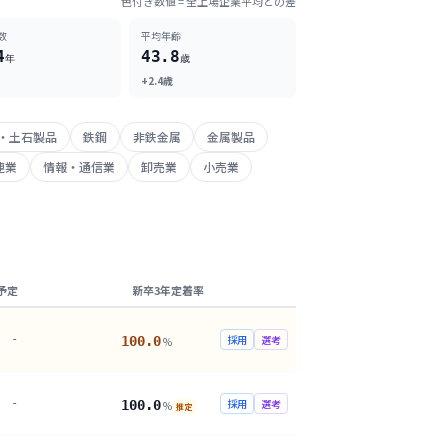
色付き数値 = 全上場企業平均との差
数
平均年齢
4
43.8
年
歳
+2.4歳
・土石製品
鉄鋼
非鉄金属
金属製品
連業
情報・通信業
卸売業
小売業
予定
新卒3年定着率
-
採用
選考
100.0
%
-
採用
選考
100.0
%
推定