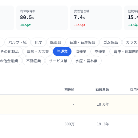
有休取得率
女性管理職
勤続年
80.5
7.4
15.
%
%
+8.5pt
-12.5pt
+3.5年
品
パルプ・紙
化学
医薬品
石油・石炭製品
ゴム製品
ガラス
陸運業
その他製品
電気・ガス業
海運業
空運業
倉庫・運輸関
の他金融業
不動産業
サービス業
水産・農林業
初任給
勤続年数
採用
-
18.0年
300万
19.3年