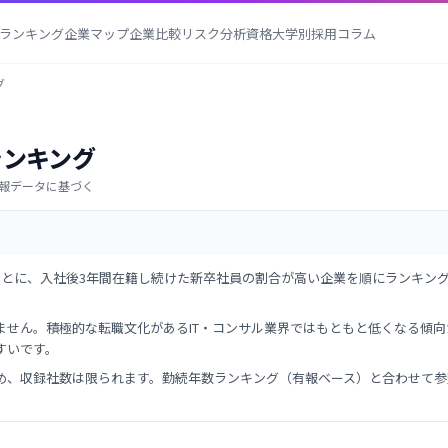
ランキング
企業マップ
企業比較
リスク分析
資格
大学別採用
コラム
グ
ランキング
 有報データに基づく
もとに、入社後3年間在籍し続けた新卒社員の割合が高い企業を順にランキン
ません。積極的な転職文化があるIT・コンサル業界ではもともと低くなる傾
すいです。
め、収録社数は限られます。勤続年数ランキング（有報ベース）と合わせて参