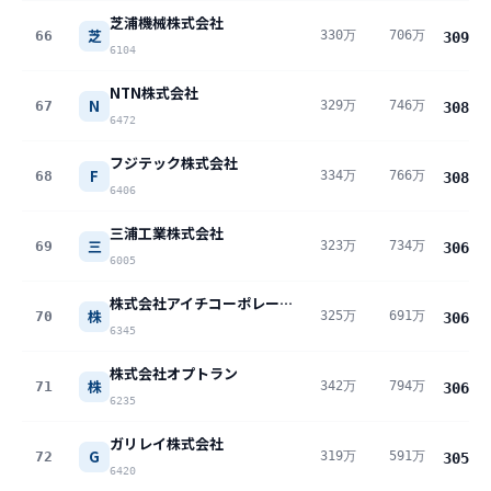
芝浦機械株式会社
芝
66
330万
706万
309
万
6104
NTN株式会社
N
67
329万
746万
308
万
6472
フジテック株式会社
F
68
334万
766万
308
万
6406
三浦工業株式会社
三
69
323万
734万
306
万
6005
株式会社アイチコーポレーション
株
70
325万
691万
306
万
6345
株式会社オプトラン
株
71
342万
794万
306
万
6235
ガリレイ株式会社
G
72
319万
591万
305
万
6420