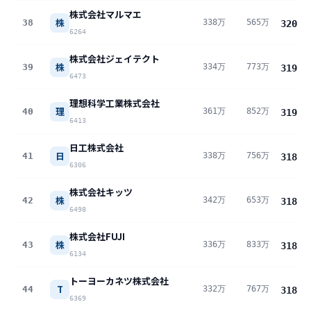
株式会社マルマエ
株
38
338万
565万
320
万
6264
株式会社ジェイテクト
株
39
334万
773万
319
万
6473
理想科学工業株式会社
理
40
361万
852万
319
万
6413
日工株式会社
日
41
338万
756万
318
万
6306
株式会社キッツ
株
42
342万
653万
318
万
6498
株式会社FUJI
株
43
336万
833万
318
万
6134
トーヨーカネツ株式会社
T
44
332万
767万
318
万
6369