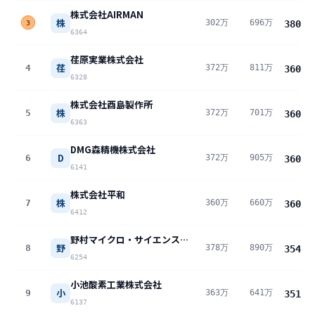
株式会社AIRMAN
株
302万
696万
380
万
3
6364
荏原実業株式会社
荏
4
372万
811万
360
万
6328
株式会社酉島製作所
株
5
372万
701万
360
万
6363
DMG森精機株式会社
D
6
372万
905万
360
万
6141
株式会社平和
株
7
360万
660万
360
万
6412
野村マイクロ・サイエンス株式会社
野
8
378万
890万
354
万
6254
小池酸素工業株式会社
小
9
363万
641万
351
万
6137