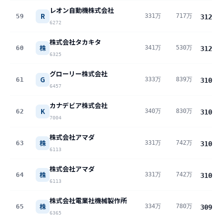
レオン自動機株式会社
R
59
331万
717万
312
万
6272
株式会社タカキタ
株
60
341万
530万
312
万
6325
グローリー株式会社
G
61
333万
839万
310
万
6457
カナデビア株式会社
K
62
340万
830万
310
万
7004
株式会社アマダ
株
63
331万
742万
310
万
6113
株式会社アマダ
株
64
331万
742万
310
万
6113
株式会社電業社機械製作所
株
65
334万
780万
309
万
6365