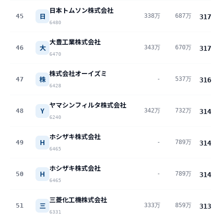
日本トムソン株式会社
日
45
338万
687万
317
万
6480
大豊工業株式会社
大
46
343万
670万
317
万
6470
株式会社オーイズミ
株
47
-
537万
316
万
6428
ヤマシンフィルタ株式会社
Y
48
342万
732万
314
万
6240
ホシザキ株式会社
H
49
-
789万
314
万
6465
ホシザキ株式会社
H
50
-
789万
314
万
6465
三菱化工機株式会社
三
51
333万
859万
313
万
6331