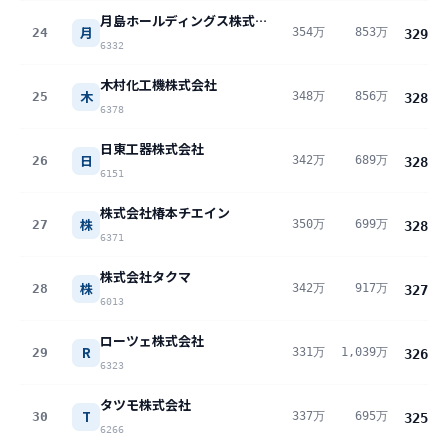
月島ホールディングス株式会社
月
24
354万
853万
329
万
6332
木村化工機株式会社
木
25
348万
856万
328
万
6378
日東工器株式会社
日
26
342万
689万
328
万
6151
株式会社椿本チエイン
株
27
350万
699万
328
万
6371
株式会社タクマ
株
28
342万
917万
327
万
6013
ローツェ株式会社
R
29
331万
1,039万
326
万
6323
タツモ株式会社
T
30
337万
695万
325
万
6266