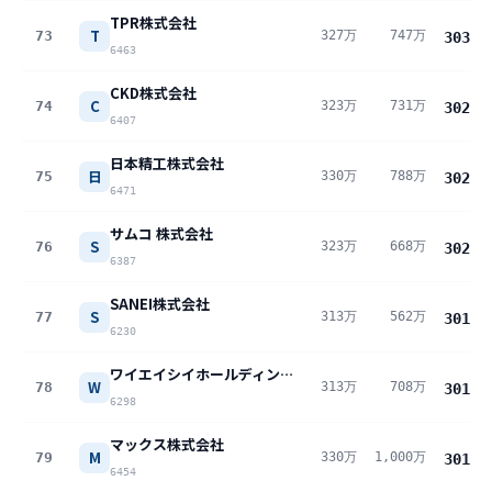
TPR株式会社
T
73
327万
747万
303
万
6463
CKD株式会社
C
74
323万
731万
302
万
6407
日本精工株式会社
日
75
330万
788万
302
万
6471
サムコ 株式会社
S
76
323万
668万
302
万
6387
SANEI株式会社
S
77
313万
562万
301
万
6230
ワイエイシイホールディングス株式会社
W
78
313万
708万
301
万
6298
マックス株式会社
M
79
330万
1,000万
301
万
6454