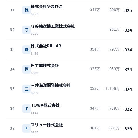
株式会社やまびこ
株
31
341万
806万
325
万
6250
守谷輸送機工業株式会社
守
32
-
861万
324
万
6226
株式会社PILLAR
株
33
354万
797万
324
万
6490
巴工業株式会社
巴
34
335万
953万
324
万
6309
三井海洋開発株式会社
三
35
355万
1,196万
324
万
6269
TOWA株式会社
T
36
347万
739万
322
万
6315
フリュー株式会社
F
37
361万
681万
320
万
6238