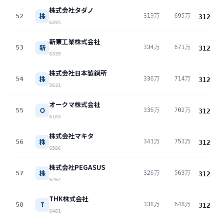
株式会社タダノ
株
52
319万
695万
312
万
6395
新東工業株式会社
新
53
334万
671万
312
万
6339
株式会社日本製鋼所
株
54
336万
714万
312
万
5631
オークマ株式会社
O
55
336万
702万
312
万
6103
株式会社マキタ
株
56
341万
753万
312
万
6586
株式会社PEGASUS
株
57
326万
563万
312
万
6262
THK株式会社
T
58
338万
648万
312
万
6481