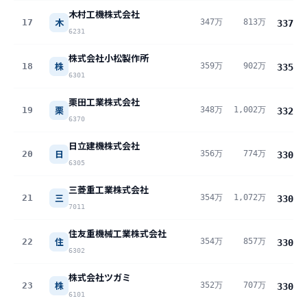
木村工機株式会社
木
17
347万
813万
337
万
6231
株式会社小松製作所
株
18
359万
902万
335
万
6301
栗田工業株式会社
栗
19
348万
1,002万
332
万
6370
日立建機株式会社
日
20
356万
774万
330
万
6305
三菱重工業株式会社
三
21
354万
1,072万
330
万
7011
住友重機械工業株式会社
住
22
354万
857万
330
万
6302
株式会社ツガミ
株
23
352万
707万
330
万
6101