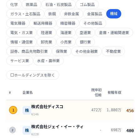
化学
医薬品
石油・石炭製品
ゴム製品
機械
ガラス・土石製品
鉄鋼
非鉄金属
金属製品
電気機器
輸送用機器
精密機器
その他製品
電気・ガス業
陸運業
海運業
空運業
倉庫・運輸関連業
情報・通信業
卸売業
小売業
銀行業
証券、商品先物取引業
保険業
その他金融業
不動産業
サービス業
水産・農林業
ホールディングスを除く
院卒初
#
企業名
有報年収
任給
株式会社ディスコ
株
472万
1,880万
1
456
万
6146
株式会社ジェイ・イー・ティ
株
-
698万
400
万
2
6228