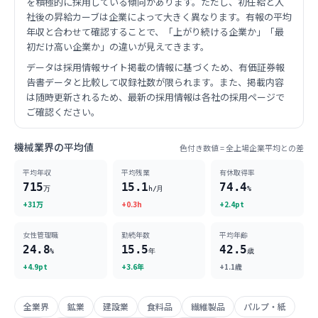
を積極的に採用している傾向があります。ただし、初任給と入
社後の昇給カーブは企業によって大きく異なります。有報の平均
年収と合わせて確認することで、「上がり続ける企業か」「最
初だけ高い企業か」の違いが見えてきます。
データは採用情報サイト掲載の情報に基づくため、有価証券報
告書データと比較して収録社数が限られます。また、掲載内容
は随時更新されるため、最新の採用情報は各社の採用ページで
ご確認ください。
機械業界の平均値
色付き数値 = 全上場企業平均との差
平均年収
平均残業
有休取得率
715
15.1
74.4
万
h/月
%
+31万
+0.3h
+2.4pt
女性管理職
勤続年数
平均年齢
24.8
15.5
42.5
%
年
歳
+4.9pt
+3.6年
+1.1歳
全業界
鉱業
建設業
食料品
繊維製品
パルプ・紙