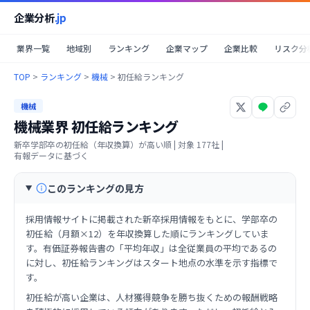
企業分析
.jp
業界一覧
地域別
ランキング
企業マップ
企業比較
リスク分
TOP
>
ランキング
>
機械
>
初任給ランキング
機械
機械業界
初任給ランキング
新卒学部卒の初任給（年収換算）が高い順
| 対象
177
社 |
有報データに基づく
このランキングの見方
採用情報サイトに掲載された新卒採用情報をもとに、学部卒の
初任給（月額×12）を年収換算した順にランキングしていま
す。有価証券報告書の「平均年収」は全従業員の平均であるの
に対し、初任給ランキングはスタート地点の水準を示す指標で
す。
初任給が高い企業は、人材獲得競争を勝ち抜くための報酬戦略