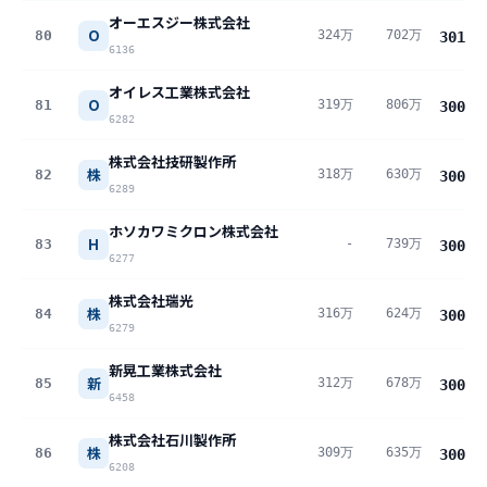
オーエスジー株式会社
O
80
324万
702万
301
万
6136
オイレス工業株式会社
O
81
319万
806万
300
万
6282
株式会社技研製作所
株
82
318万
630万
300
万
6289
ホソカワミクロン株式会社
H
83
-
739万
300
万
6277
株式会社瑞光
株
84
316万
624万
300
万
6279
新晃工業株式会社
新
85
312万
678万
300
万
6458
株式会社石川製作所
株
86
309万
635万
300
万
6208