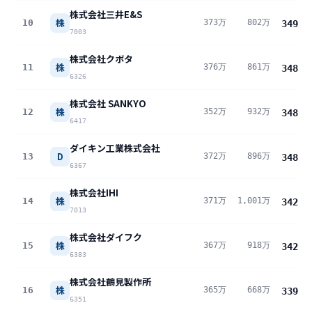
株式会社三井E&S
株
10
373万
802万
349
万
7003
株式会社クボタ
株
11
376万
861万
348
万
6326
株式会社 SANKYO
株
12
352万
932万
348
万
6417
ダイキン工業株式会社
D
13
372万
896万
348
万
6367
株式会社IHI
株
14
371万
1,001万
342
万
7013
株式会社ダイフク
株
15
367万
918万
342
万
6383
株式会社鶴見製作所
株
16
365万
668万
339
万
6351