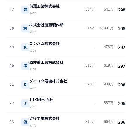
前澤工業株式会社
前
87
304万
641万
298
万
6489
株式会社加藤製作所
株
88
316万
6,001万
298
万
6390
コンバム株式会社
K
89
-
473万
297
万
6265
酒井重工業株式会社
酒
90
313万
619万
297
万
6358
ダイコク電機株式会社
D
91
320万
938万
296
万
6430
JUKI株式会社
J
92
-
557万
296
万
6440
澁谷工業株式会社
澁
93
312万
664万
296
万
6340