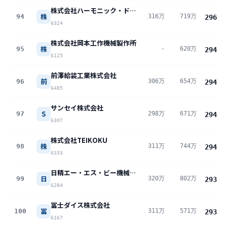
株式会社ハーモニック・ドライブ・システムズ
株
94
316万
719万
296
万
6324
株式会社岡本工作機械製作所
株
95
-
620万
294
万
6125
前澤給装工業株式会社
前
96
306万
654万
294
万
6485
サンセイ株式会社
S
97
298万
671万
294
万
6307
株式会社TEIKOKU
株
98
311万
744万
294
万
6333
日精エー・エス・ビー機械株式会社
日
99
320万
802万
293
万
6284
冨士ダイス株式会社
冨
100
311万
571万
293
万
6167