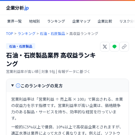
企業分析
.jp
業界一覧
地域別
ランキング
企業マップ
企業比較
リスク分
TOP
>
ランキング
>
石油・石炭製品
>
高収益ランキング
石油・石炭製品
石油・石炭製品業界
高収益ランキ
ング
営業利益率が高い順
| 対象
9
社 | 有報データに基づく
このランキングの見方
営業利益率は「営業利益 ÷ 売上高 × 100」で算出される、本業
の収益力を示す指標です。営業利益率が高い企業は、価格競争
力のある製品・サービスを持ち、効率的な経営を行っていま
す。
一般的に5%以上で優良、10%以上で高収益企業とされますが、
適正水準は業界によって大きく異なります。例えば、ソフトウ