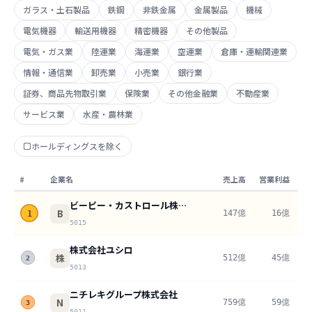
ガラス・土石製品
鉄鋼
非鉄金属
金属製品
機械
電気機器
輸送用機器
精密機器
その他製品
電気・ガス業
陸運業
海運業
空運業
倉庫・運輸関連業
情報・通信業
卸売業
小売業
銀行業
証券、商品先物取引業
保険業
その他金融業
不動産業
サービス業
水産・農林業
ホールディングスを除く
#
企業名
売上高
営業利益
ビーピー・カストロール株式会社
B
147億
16億
1
10
5015
株式会社ユシロ
株
512億
45億
8
2
5013
ニチレキグループ株式会社
N
759億
59億
7
3
5011