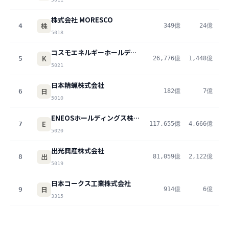
株式会社 MORESCO
株
4
349億
24億
6
5018
コスモエネルギーホールディングス株式会社
K
5
26,776億
1,448億
5
5021
日本精蝋株式会社
日
6
182億
7億
4
5010
ENEOSホールディングス株式会社
E
7
117,655億
4,666億
4
5020
出光興産株式会社
出
8
81,059億
2,122億
2
5019
日本コークス工業株式会社
日
9
914億
6億
0
3315