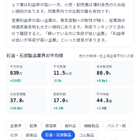
ェア業は利益率が高い一方、小売・卸売業は薄利多売のため低
い傾向があります。同業界内での比較が最も有効です。
営業利益率の高い企業は、景気変動への耐性が強く、従業員の
待遇改善余地も大きい傾向にあります。年収ランキングと合わ
せて確認すると、「稼いでいるのに年収が低い企業」「利益率
は低いが年収が高い企業」といった発見があります。
石油・石炭製品業界の平均値
色付き数値 = 全上場企業平均との差
平均年収
平均残業
有休取得率
839
11.5
80.9
万
h/月
%
+154万
-3.3h
+8.9pt
女性管理職
勤続年数
平均年齢
37.8
17.0
44.3
%
年
歳
+18.0pt
+5.1年
+2.9歳
全業界
鉱業
建設業
食料品
繊維製品
パルプ・紙
石油・石炭製品
化学
医薬品
ゴム製品