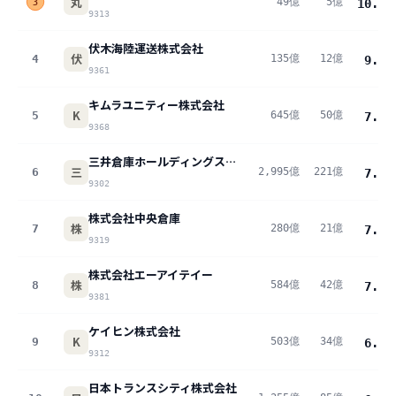
丸
49億
5億
10.1
%
3
9313
伏木海陸運送株式会社
伏
4
135億
12億
9.2
%
9361
キムラユニティー株式会社
K
5
645億
50億
7.7
%
9368
三井倉庫ホールディングス株式会社
三
6
2,995億
221億
7.4
%
9302
株式会社中央倉庫
株
7
280億
21億
7.3
%
9319
株式会社エーアイテイー
株
8
584億
42億
7.2
%
9381
ケイヒン株式会社
K
9
503億
34億
6.8
%
9312
日本トランスシティ株式会社