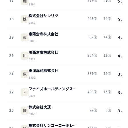
澁
17
797億
41億
5.1
%
9304
株式会社サンリツ
株
18
205億
10億
5.0
%
9366
東陽倉庫株式会社
東
19
302億
14億
4.6
%
9306
川西倉庫株式会社
川
20
264億
11億
4.2
%
9322
東洋埠頭株式会社
東
21
381億
15億
3.9
%
9351
ファイズホールディングス株式会社
F
22
403億
15億
3.8
%
9325
株式会社大運
株
23
92億
3億
3.8
%
9363
株式会社リンコーコーポレーション