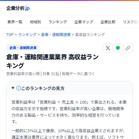
企業分析
.jp
業界一覧
地域別
ランキング
企業マップ
企業比較
リスク分
TOP
>
ランキング
>
倉庫・運輸関連業
>
高収益ランキング
倉庫・運輸関連業
倉庫・運輸関連業業界
高収益ラン
キング
営業利益率が高い順
| 対象
31
社 | 有報データに基づく
このランキングの見方
営業利益率は「営業利益 ÷ 売上高 × 100」で算出される、本業
の収益力を示す指標です。営業利益率が高い企業は、価格競争
力のある製品・サービスを持ち、効率的な経営を行っていま
す。
一般的に5%以上で優良、10%以上で高収益企業とされますが、
適正水準は業界によって大きく異なります。例えば、ソフトウ