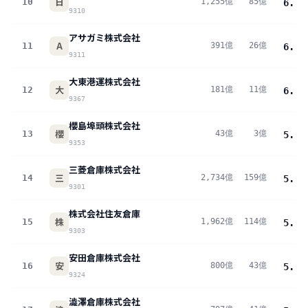
日
10
1,255億
85億
6.8
%
9310
アサガミ株式会社
A
11
391億
26億
6.6
%
9311
大東港運株式会社
大
12
181億
11億
6.0
%
9367
櫻島埠頭株式会社
櫻
13
43億
3億
5.9
%
9353
三菱倉庫株式会社
三
14
2,734億
159億
5.8
%
9301
株式会社住友倉庫
株
15
1,962億
114億
5.8
%
9303
安田倉庫株式会社
安
16
800億
43億
5.4
%
9324
澁澤倉庫株式会社