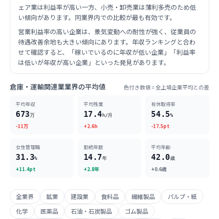
ェア業は利益率が高い一方、小売・卸売業は薄利多売のため低
い傾向があります。同業界内での比較が最も有効です。
営業利益率の高い企業は、景気変動への耐性が強く、従業員の
待遇改善余地も大きい傾向にあります。年収ランキングと合わ
せて確認すると、「稼いでいるのに年収が低い企業」「利益率
は低いが年収が高い企業」といった発見があります。
倉庫・運輸関連業業界の平均値
色付き数値 = 全上場企業平均との差
平均年収
平均残業
有休取得率
673
17.4
54.5
万
h/月
%
-11万
+2.6h
-17.5pt
女性管理職
勤続年数
平均年齢
31.3
14.7
42.0
%
年
歳
+11.4pt
+2.8年
+0.6歳
全業界
鉱業
建設業
食料品
繊維製品
パルプ・紙
化学
医薬品
石油・石炭製品
ゴム製品