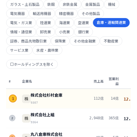
ガラス・土石製品
鉄鋼
非鉄金属
金属製品
機械
電気機器
輸送用機器
精密機器
その他製品
倉庫・運輸関連業
電気・ガス業
陸運業
海運業
空運業
情報・通信業
卸売業
小売業
銀行業
証券、商品先物取引業
保険業
その他金融業
不動産業
サービス業
水産・農林業
ホールディングスを除く
営業利
#
企業名
売上高
益
株式会社杉村倉庫
株
112億
14億
1
12.6
%
9307
株式会社上組
株
2,948億
365億
12.4
%
2
9364
丸八倉庫株式会社