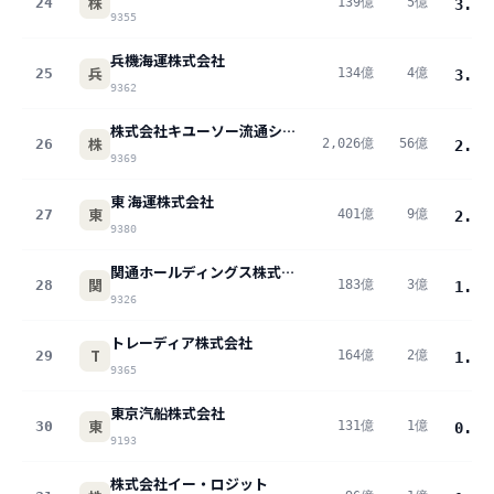
株
24
139億
5億
3.5
%
9355
兵機海運株式会社
兵
25
134億
4億
3.3
%
9362
株式会社キユーソー流通システム
株
26
2,026億
56億
2.8
%
9369
東 海運株式会社
東
27
401億
9億
2.2
%
9380
関通ホールディングス株式会社
関
28
183億
3億
1.7
%
9326
トレーディア株式会社
T
29
164億
2億
1.4
%
9365
東京汽船株式会社
東
30
131億
1億
0.8
%
9193
株式会社イー・ロジット