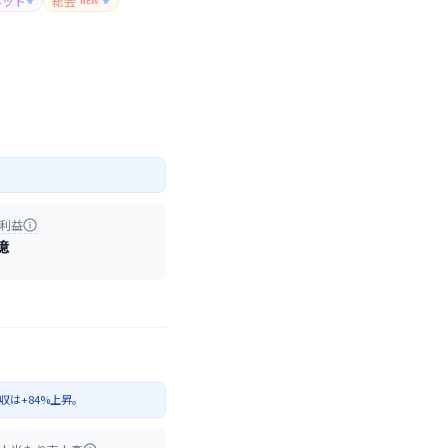
ネット
総会
★
NEW
★
利益
億
は+84%上昇。