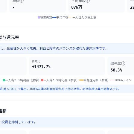
単体
平均年収
一
-
876万
2
従業員数
平均年収
一人当たり売上高
給与還元率
向上し、生産性が大きく改善。利益と給与のバランスが取れた還元水準です。
前年比
還元率
+1471.7%
56.3%
一人当たり純利益（黒字）
一人当たり純利益（赤字）
給与還元率（右軸）
100%ライン
利益×100」で算出。100%未満は利益が給与を上回る状態。赤字年度は算出対象外です。
推移
り、投資を抑制しています。