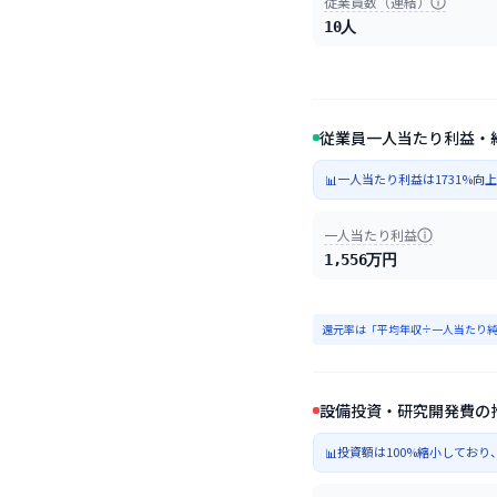
従業員数（連結）
10人
従業員一人当たり利益・
一人当たり利益は1731%
📊
一人当たり利益
1,556万円
還元率は「平均年収÷一人当たり純
設備投資・研究開発費の
投資額は100%縮小してお
📊