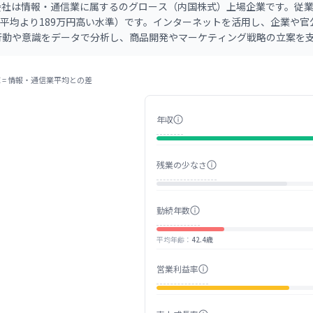
式会社は情報・通信業に属するのグロース（内国株式）上場企業です。従業
業平均より189万円高い水準）です。インターネットを活用し、企業や
行動や意識をデータで分析し、商品開発やマーケティング戦略の立案を
 =
情報・通信業
平均との差
年収
残業の少なさ
勤続年数
平均年齢
：
42.4歳
営業利益率