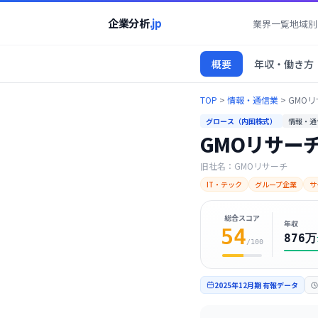
企業分析
.jp
業界一覧
地域別
概要
年収・働き方
TOP
>
情報・通信業
>
GMOリ
グロース（内国株式）
情報・通
GMOリサーチ
旧社名：
GMOリサーチ
IT・テック
グループ企業
サ
総合スコア
年収
54
876万
/100
2025年12月期
有報データ