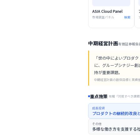
ASIA Cloud Panel
市場調査パネル
検索
中期経営計画
有価証券報告
「世の中によいプロダク
に、グループシナジー創
持が重要課題。
中期経営計画の数値目標と実績
重点施策
有報「対処すべき課題
成長投資
プロダクトの継続的改良
その他
多様な働き方を支援する