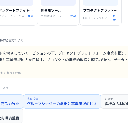
アンケートプラットフォーム
調査用ツール
プロダクトプラットフォーム
アンケートサービス
検索
市場調査ツール
検索
検
UX向上プラットフォーム
索
書の経営方針より
トを増やしていく」ビジョンの下、プロダクトプラットフォーム事業を推進
出と事業領域拡大を目指す。プロダクトの継続的改良と商品力強化、データ
推移に基づく評価
」より
成長投資
その他
と商品力強化
グループシナジーの創出と事業領域の拡大
多様な人材の
社内環境整備