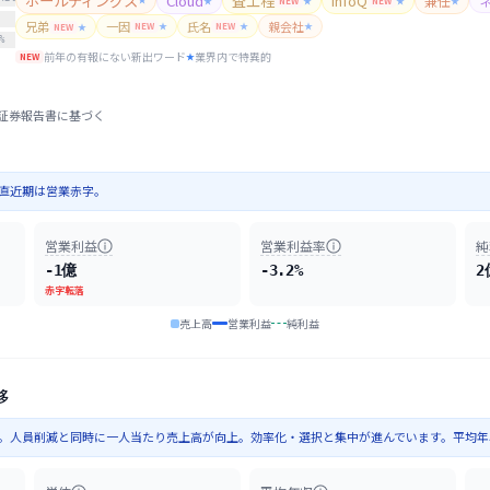
ホールディングス
Cloud
査工程
infoQ
兼任
★
NEW
★
NEW
★
★
兄弟
一因
氏名
親会社
NEW
★
NEW
★
★
NEW
★
%
前年の有報にない新出ワード
業界内で特異的
NEW
★
証券報告書に基づく
。直近期は営業赤字。
営業利益
営業利益率
純
-1億
-3.2%
2
赤字転落
売上高
営業利益
純利益
移
減少。人員削減と同時に一人当たり売上高が向上。効率化・選択と集中が進んでいます。平均年収