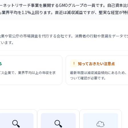
ーネットリサーチ事業を展開するGMOグループの一員です。自己資本比率
も業界平均を1.1%上回ります。直近は減収減益ですが、堅実な経営が特
企業や官公庁の市場調査を代行する会社です。消費者の行動や意識をデータで
ています。
る
知っておきたい注意点
ビス企業で、業界平均以上の年収を求
最新年度は減収減益傾向にあるため
ついて確認が必要です。
🔍
🔍
☁️