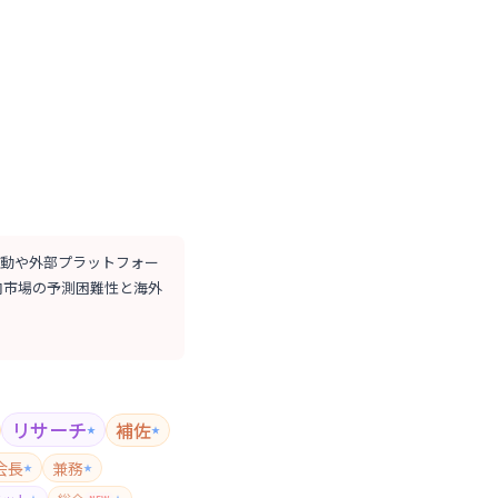
変動や外部プラットフォー
内市場の予測困難性と海外
リサーチ
補佐
★
★
会長
兼務
★
★