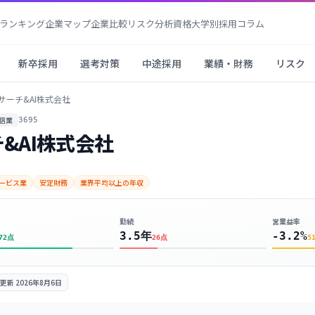
ランキング
企業マップ
企業比較
リスク分析
資格
大学別採用
コラム
新卒採用
選考対策
中途採用
業績・財務
リスク
サーチ&AI株式会社
信業
3695
&AI株式会社
ービス業
安定財務
業界平均以上の年収
勤続
営業益率
3.5年
-3.2%
72
点
26
点
5
更新
2026年8月6日