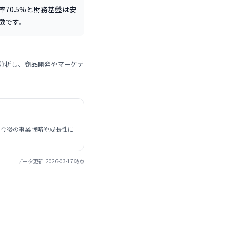
70.5%と財務基盤は安
徴です。
分析し、商品開発やマーケテ
、今後の事業戦略や成長性に
データ更新:
2026-03-17
時点