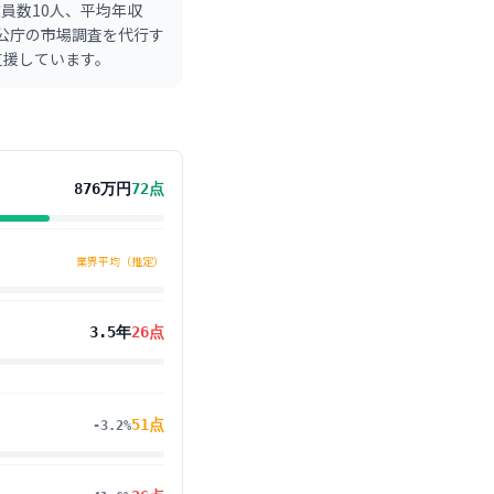
員数10人、平均年収
官公庁の市場調査を代行す
支援しています。
876万円
72
点
業界平均（推定）
3.5年
26
点
51
点
-3.2%