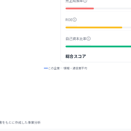
売上成長率
ROE
自己資本比率
総合スコア
この企業
情報・通信業
平均
書をもとに作成した事業分析