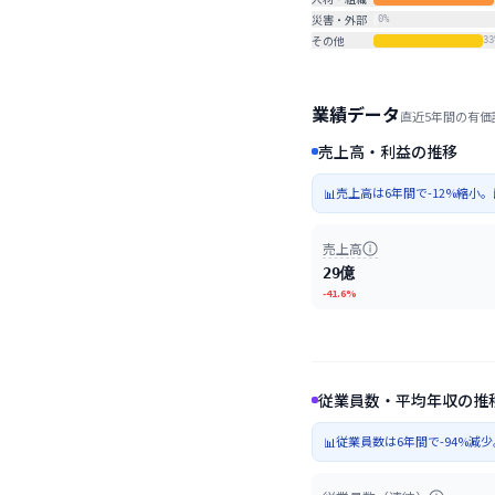
災害・外部
0
%
その他
33
業績データ
直近5年間の有価
売上高・利益の推移
売上高は6年間で-12%縮小
📊
売上高
29億
-41.6%
従業員数・平均年収の推
従業員数は6年間で-94%
📊