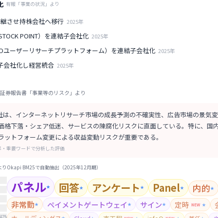
化
有報「事業の状況」より
承継させ持株会社へ移行
2025
年
O STOCK POINT）を連結子会社化
2025
年
MOユーザーリサーチプラットフォーム）を連結子会社化
2025
年
完全子会社化し経営統合
2025
年
証券報告書「事業等のリスク」より
式会社は、インターネットリサーチ市場の成長予測の不確実性、広告市場の景気
価格下落・シェア低迷、サービスの陳腐化リスクに直面している。特に、国
ラットフォーム変更による収益変動リスクが重要である。
率・重要ワードで分析した評価
Okapi BM25で自動抽出（
2025年12月期
）
パネル
回答
アンケート
Panel
内的
★
★
★
★
★
非常勤
ペイメントゲートウェイ
サイン
定時
★
★
★
NEW
★
42
%
★