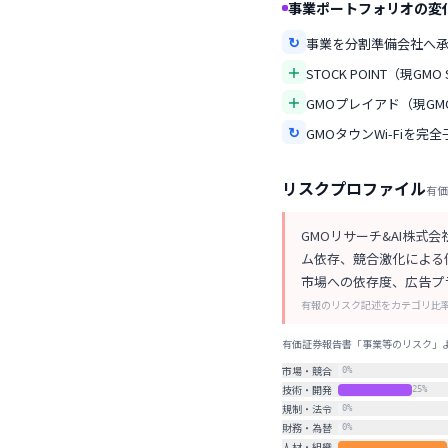
事業ポートフォリオの変
↻
事業を分割準備会社へ
＋
STOCK POINT（現GM
＋
GMOプレイアド（現G
↻
GMOタウンWi-Fiを
リスクプロファイル
有価
GMOリサーチ&AI株
ム依存、競合激化による
市場への依存度、広告プ
有報のリスク記述をカテゴリ比
有価証券報告書「事業等のリスク」より
市場・競合
0
%
技術・開発
25
%
規制・法令
0
%
財務・為替
0
%
人材・組織