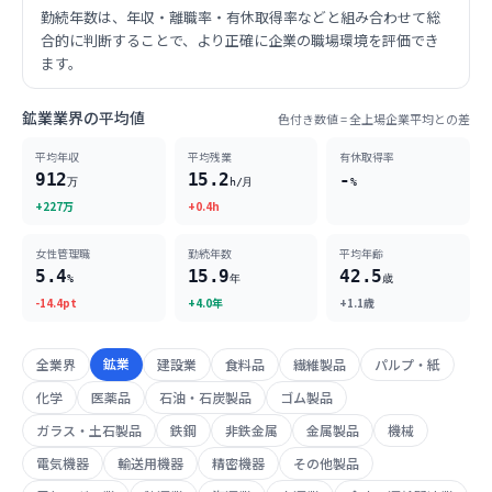
勤続年数は、年収・離職率・有休取得率などと組み合わせて総
合的に判断することで、より正確に企業の職場環境を評価でき
ます。
鉱業業界の平均値
色付き数値 = 全上場企業平均との差
平均年収
平均残業
有休取得率
912
15.2
-
万
h/月
%
+227万
+0.4h
女性管理職
勤続年数
平均年齢
5.4
15.9
42.5
%
年
歳
-14.4pt
+4.0年
+1.1歳
鉱業
全業界
建設業
食料品
繊維製品
パルプ・紙
化学
医薬品
石油・石炭製品
ゴム製品
ガラス・土石製品
鉄鋼
非鉄金属
金属製品
機械
電気機器
輸送用機器
精密機器
その他製品