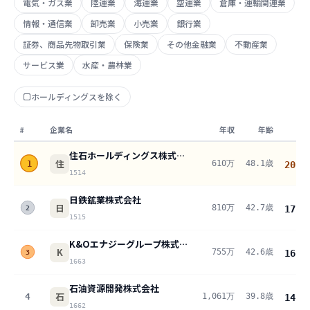
電気・ガス業
陸運業
海運業
空運業
倉庫・運輸関連業
情報・通信業
卸売業
小売業
銀行業
証券、商品先物取引業
保険業
その他金融業
不動産業
サービス業
水産・農林業
ホールディングスを除く
#
企業名
年収
年齢
住石ホールディングス株式会社
住
610万
48.1歳
1
20.1
1514
日鉄鉱業株式会社
日
810万
42.7歳
17.5
2
1515
K&Oエナジーグループ株式会社
K
755万
42.6歳
16.4
3
1663
石油資源開発株式会社
石
4
1,061万
39.8歳
14.1
1662