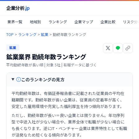
企業分析
.jp
業界一覧
地域別
ランキング
企業マップ
企業比較
リスク分
TOP
>
ランキング
>
鉱業
>
勤続年数ランキング
鉱業
鉱業業界
勤続年数ランキング
平均勤続年数が長い順
| 対象
5
社 | 有報データに基づく
このランキングの見方
平均勤続年数は、有価証券報告書に記載された従業員の平均在
籍期間です。勤続年数が長い企業は、従業員の定着率が高く、
安定した雇用環境や充実した福利厚生を持つ傾向があります。
ただし、勤続年数が長い＝良い企業とは限りません。年功序列
型で中途入社が少ない場合や、業界全体で転職が少ない場合に
も長くなります。逆にIT・ベンチャー企業は業界特性として転職
が活発なため短くなる傾向があります。