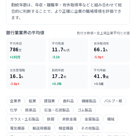
勤続年数は、年収・離職率・有休取得率などと組み合わせて総
合的に判断することで、より正確に企業の職場環境を評価でき
ます。
銀行業業界の平均値
色付き数値 = 全上場企業平均との差
平均年収
平均残業
有休取得率
786
11.7
66.1
万
h/月
%
+102万
-3.1h
-5.9pt
女性管理職
勤続年数
平均年齢
16.1
17.2
41.9
%
年
歳
-3.8pt
+5.3年
+0.5歳
全業界
鉱業
建設業
食料品
繊維製品
パルプ・紙
化学
医薬品
石油・石炭製品
ゴム製品
ガラス・土石製品
鉄鋼
非鉄金属
金属製品
機械
電気機器
輸送用機器
精密機器
その他製品