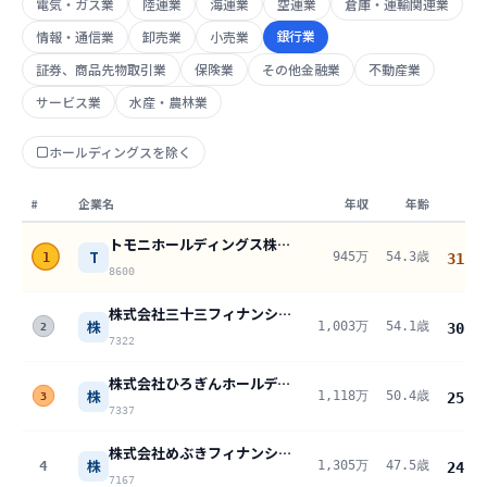
電気・ガス業
陸運業
海運業
空運業
倉庫・運輸関連業
銀行業
情報・通信業
卸売業
小売業
証券、商品先物取引業
保険業
その他金融業
不動産業
サービス業
水産・農林業
ホールディングスを除く
#
企業名
年収
年齢
トモニホールディングス株式会社
T
945万
54.3歳
1
31.6
8600
株式会社三十三フィナンシャルグループ
株
1,003万
54.1歳
30.1
2
7322
株式会社ひろぎんホールディングス
株
1,118万
50.4歳
25.4
3
7337
株式会社めぶきフィナンシャルグループ
株
4
1,305万
47.5歳
24.4
7167