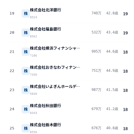
株式会社北洋銀行
株
19
740万
42.8歳
19.1
8524
株式会社福島銀行
株
20
532万
43.4歳
19.0
8562
株式会社横浜フィナンシャルグループ
株
21
995万
44.6歳
18.8
7186
株式会社おきなわフィナンシャルグループ
株
22
751万
44.9歳
18.8
7350
株式会社いよぎんホールディングス
株
23
987万
41.5歳
18.5
5830
株式会社秋田銀行
株
24
679万
41.2歳
18.3
8343
株式会社栃木銀行
株
25
676万
40.8歳
18.1
8550