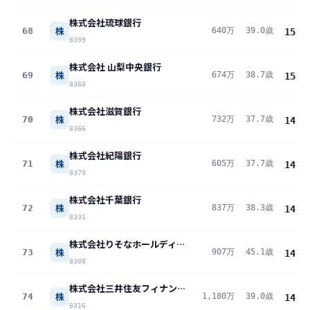
株式会社琉球銀行
株
68
640万
39.0歳
15.0
8399
株式会社 山梨中央銀行
株
69
674万
38.7歳
15.0
8360
株式会社滋賀銀行
株
70
732万
37.7歳
14.7
8366
株式会社紀陽銀行
株
71
605万
37.7歳
14.4
8370
株式会社千葉銀行
株
72
837万
38.3歳
14.4
8331
株式会社りそなホールディングス
株
73
907万
45.1歳
14.4
8308
株式会社三井住友フィナンシャルグループ
株
74
1,180万
39.0歳
14.0
8316