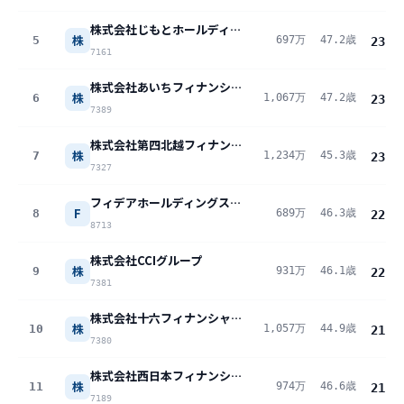
株式会社じもとホールディングス
株
5
697万
47.2歳
23.4
7161
株式会社あいちフィナンシャルグループ
株
6
1,067万
47.2歳
23.0
7389
株式会社第四北越フィナンシャルグループ
株
7
1,234万
45.3歳
23.0
7327
フィデアホールディングス株式会社
F
8
689万
46.3歳
22.3
8713
株式会社CCIグループ
株
9
931万
46.1歳
22.0
7381
株式会社十六フィナンシャルグループ
株
10
1,057万
44.9歳
21.9
7380
株式会社西日本フィナンシャルホールディングス
株
11
974万
46.6歳
21.5
7189