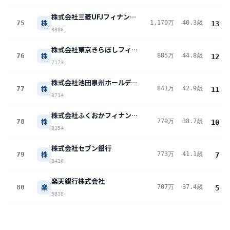
株式会社三菱UFJフィナンシャル・グループ
株
75
1,170万
40.3歳
13.5
8306
株式会社東京きらぼしフィナンシャルグループ
株
76
885万
44.8歳
12.6
7173
株式会社池田泉州ホールディングス
株
77
841万
42.9歳
11.8
8714
株式会社ふくおかフィナンシャルグループ
株
78
779万
38.7歳
10.8
8354
株式会社セブン銀行
株
79
773万
41.1歳
7.4
8410
楽天銀行株式会社
楽
80
707万
37.4歳
5.5
5838