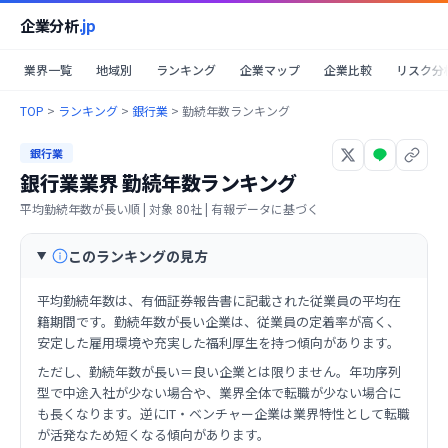
企業分析
.jp
業界一覧
地域別
ランキング
企業マップ
企業比較
リスク分
TOP
>
ランキング
>
銀行業
>
勤続年数ランキング
銀行業
銀行業業界
勤続年数ランキング
平均勤続年数が長い順
| 対象
80
社 | 有報データに基づく
このランキングの見方
平均勤続年数は、有価証券報告書に記載された従業員の平均在
籍期間です。勤続年数が長い企業は、従業員の定着率が高く、
安定した雇用環境や充実した福利厚生を持つ傾向があります。
ただし、勤続年数が長い＝良い企業とは限りません。年功序列
型で中途入社が少ない場合や、業界全体で転職が少ない場合に
も長くなります。逆にIT・ベンチャー企業は業界特性として転職
が活発なため短くなる傾向があります。