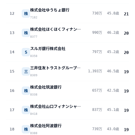
株式会社ゆうちょ銀行
株
12
730万
45.8歳
21.0
7182
株式会社ほくほくフィナンシャルグループ
株
13
990万
46.2歳
20.9
8377
スルガ銀行株式会社
S
14
797万
45.2歳
20.9
8358
三井住友トラストグループ株式会社
三
15
1,393万
46.5歳
19.9
8309
株式会社筑波銀行
株
16
657万
42.5歳
19.6
8338
株式会社山口フィナンシャルグループ
株
17
837万
45.1歳
19.3
8418
株式会社阿波銀行
株
18
739万
43.0歳
19.1
8388