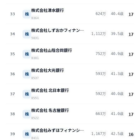
株式会社清水銀行
株
33
624万
40.4歳
17.2
8364
株式会社しずおかフィナンシャルグループ
株
34
1,112万
39.5歳
17.1
5831
株式会社山陰合同銀行
株
35
752万
40.9歳
17.1
8381
株式会社大光銀行
株
36
593万
41.3歳
17.1
8537
株式会社 北日本銀行
株
37
592万
40.0歳
17.0
8551
株式会社 名古屋銀行
株
38
663万
41.0歳
17.0
8522
株式会社みずほフィナンシャルグループ
株
39
1,167万
42.5歳
16.9
8411