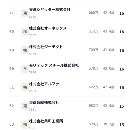
東洋シヤッター株式会社
東
47
660万
42.4歳
16.2
5936
株式会社オーネックス
株
48
514万
43.4歳
16.1
5987
株式会社ジーテクト
株
49
709万
41.0歳
16.0
5970
モリテック スチール株式会社
M
50
578万
43.0歳
16.0
5986
株式会社アルファ
株
51
622万
42.4歳
16.0
3434
東京製綱株式会社
東
52
682万
43.4歳
15.5
5981
株式会社共和工業所
株
53
529万
39.3歳
15.5
5971