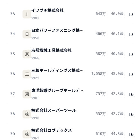
イワブチ株式会社
I
33
643万
46.0歳
17.2
5983
日本パワーファスニング株式会社
日
34
466万
46.1歳
17.1
5950
京都機械工具株式会社
京
35
582万
40.6歳
17.0
5966
三和ホールディングス株式会社
三
36
1,058万
45.0歳
17.0
5929
東洋製罐グループホールディングス株式会社
東
37
757万
42.3歳
16.9
5901
株式会社スーパーツール
株
38
552万
42.7歳
16.8
5990
株式会社ロブテックス
株
39
610万
44.8歳
16.8
5969