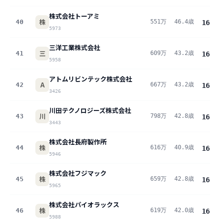
株式会社トーアミ
株
40
551万
46.4歳
16.7
5973
三洋工業株式会社
三
41
609万
43.2歳
16.7
5958
アトムリビンテック株式会社
A
42
667万
43.2歳
16.6
3426
川田テクノロジーズ株式会社
川
43
798万
42.8歳
16.3
3443
株式会社長府製作所
株
44
616万
40.9歳
16.3
5946
株式会社フジマック
株
45
659万
42.8歳
16.3
5965
株式会社パイオラックス
株
46
619万
42.0歳
16.2
5988