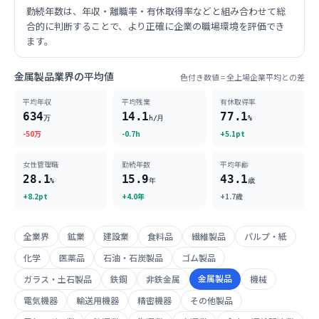
勤続年数は、年収・離職率・有休取得率などと組み合わせて総
合的に判断することで、より正確に企業の職場環境を評価でき
ます。
金属製品業界の平均値
色付き数値 = 全上場企業平均との差
平均年収
平均残業
有休取得率
634
14.1
77.1
万
h/月
%
-50万
-0.7h
+5.1pt
女性管理職
勤続年数
平均年齢
28.1
15.9
43.1
%
年
歳
+8.2pt
+4.0年
+1.7歳
全業界
鉱業
建設業
食料品
繊維製品
パルプ・紙
化学
医薬品
石油・石炭製品
ゴム製品
金属製品
ガラス・土石製品
鉄鋼
非鉄金属
機械
電気機器
輸送用機器
精密機器
その他製品