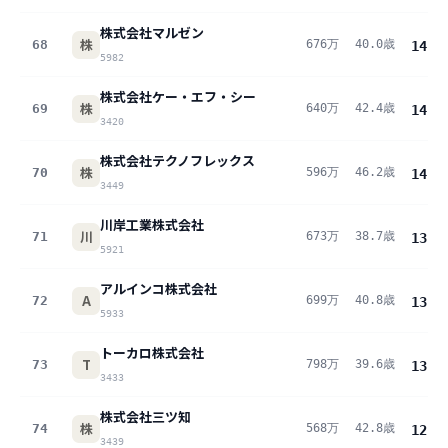
株式会社マルゼン
株
68
676万
40.0歳
14.0
5982
株式会社ケー・エフ・シー
株
69
640万
42.4歳
14.0
3420
株式会社テクノフレックス
株
70
596万
46.2歳
14.0
3449
川岸工業株式会社
川
71
673万
38.7歳
13.5
5921
アルインコ株式会社
A
72
699万
40.8歳
13.3
5933
トーカロ株式会社
T
73
798万
39.6歳
13.0
3433
株式会社三ツ知
株
74
568万
42.8歳
12.8
3439