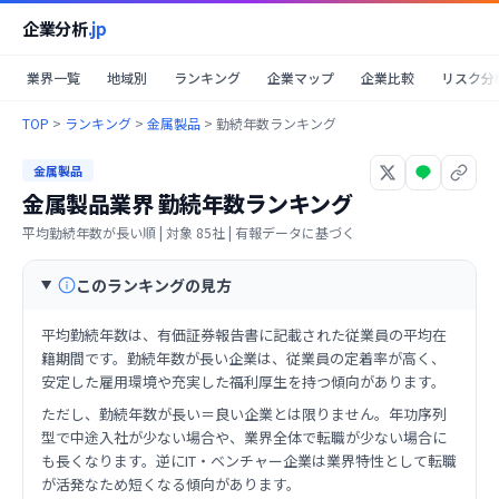
企業分析
.jp
業界一覧
地域別
ランキング
企業マップ
企業比較
リスク分
TOP
>
ランキング
>
金属製品
>
勤続年数ランキング
金属製品
金属製品業界
勤続年数ランキング
平均勤続年数が長い順
| 対象
85
社 | 有報データに基づく
このランキングの見方
平均勤続年数は、有価証券報告書に記載された従業員の平均在
籍期間です。勤続年数が長い企業は、従業員の定着率が高く、
安定した雇用環境や充実した福利厚生を持つ傾向があります。
ただし、勤続年数が長い＝良い企業とは限りません。年功序列
型で中途入社が少ない場合や、業界全体で転職が少ない場合に
も長くなります。逆にIT・ベンチャー企業は業界特性として転職
が活発なため短くなる傾向があります。