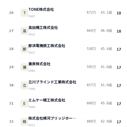
TONE株式会社
T
26
672万
43.1歳
18.0
5967
高田機工株式会社
高
27
664万
46.0歳
18.0
5923
那須電機鉄工株式会社
那
28
538万
45.4歳
17.9
5922
兼房株式会社
兼
29
595万
41.0歳
17.8
5984
立川ブラインド工業株式会社
立
30
657万
41.9歳
17.6
7989
エムケー精工株式会社
E
31
600万
45.6歳
17.5
5906
株式会社横河ブリッジホールディングス
株
32
860万
42.9歳
17.3
5911