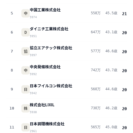
中国工業株式会社
中
5
558万
45.5歳
21.5
5974
ダイニチ工業株式会社
D
6
647万
43.1歳
20.8
5951
協立エアテック株式会社
協
7
577万
46.6歳
20.6
5997
中央発條株式会社
中
8
742万
43.7歳
20.4
5992
日本フイルコン株式会社
日
9
560万
44.6歳
20.3
5942
株式会社LIXIL
株
10
730万
46.2歳
20.3
5938
日本調理機株式会社
日
11
565万
45.0歳
20.0
2961