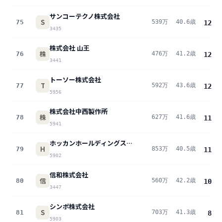
サンコーテクノ株式会社
S
75
539万
40.6歳
12.5
3435
株式会社 山王
株
76
476万
41.2歳
12.5
3441
トーソー株式会社
T
77
592万
43.6歳
12.2
5956
株式会社中西製作所
株
78
627万
41.6歳
11.7
5941
ホッカンホールディングス株式会社
H
79
853万
40.5歳
11.6
5902
信和株式会社
信
80
560万
42.2歳
10.2
3447
シンポ株式会社
S
81
703万
41.3歳
8.8
5903