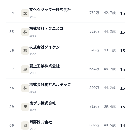
文化シヤッター株式会社
文
54
752万
42.7歳
15.5
5930
株式会社テクニスコ
株
55
520万
44.3歳
15.3
2962
株式会社ダイケン
株
56
595万
43.1歳
15.3
5900
瀧上工業株式会社
瀧
57
654万
46.2歳
15.2
5918
株式会社駒井ハルテック
株
58
599万
44.2歳
15.2
5915
東プレ株式会社
東
59
719万
39.4歳
15.0
5975
岡部株式会社
岡
60
692万
40.5歳
14.7
5959