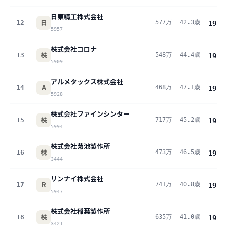
日東精工株式会社
日
12
577万
42.3歳
19.8
5957
株式会社コロナ
株
13
548万
44.4歳
19.6
5909
アルメタックス株式会社
A
14
468万
47.1歳
19.6
5928
株式会社ファインシンター
株
15
717万
45.2歳
19.3
5994
株式会社菊池製作所
株
16
473万
46.5歳
19.3
3444
リンナイ株式会社
R
17
741万
40.8歳
19.2
5947
株式会社稲葉製作所
株
18
635万
41.0歳
19.0
3421