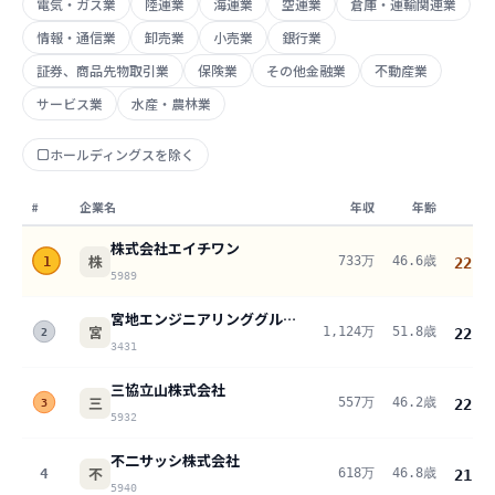
電気・ガス業
陸運業
海運業
空運業
倉庫・運輸関連業
情報・通信業
卸売業
小売業
銀行業
証券、商品先物取引業
保険業
その他金融業
不動産業
サービス業
水産・農林業
ホールディングスを除く
#
企業名
年収
年齢
株式会社エイチワン
株
733万
46.6歳
1
22.9
5989
宮地エンジニアリンググループ株式会社
宮
1,124万
51.8歳
22.8
2
3431
三協立山株式会社
三
557万
46.2歳
22.5
3
5932
不二サッシ株式会社
不
4
618万
46.8歳
21.9
5940