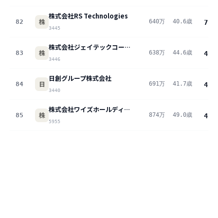
株式会社RS Technologies
株
82
640万
40.6歳
7.1
3445
株式会社ジェイテックコーポレーション
株
83
638万
44.6歳
4.6
3446
日創グループ株式会社
日
84
691万
41.7歳
4.2
3440
株式会社ワイズホールディングス
株
85
874万
49.0歳
4.0
5955