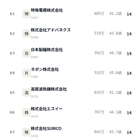
特殊電極株式会社
特
61
685万
41.2歳
14.7
3437
株式会社アドバネクス
株
62
519万
43.0歳
14.5
5998
日本製罐株式会社
日
63
592万
44.7歳
14.5
5905
ネポン株式会社
N
64
533万
43.6歳
14.3
7985
高周波熱錬株式会社
高
65
633万
41.1歳
14.3
5976
株式会社エスイー
株
66
707万
44.1歳
14.1
3423
株式会社SUMCO
株
67
641万
42.7歳
14.0
3436