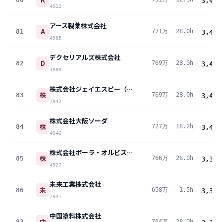
3,440
4912
アース製薬株式会社
A
81
771万
28.0h
3,419
4985
デクセリアルズ株式会社
D
82
769万
28.0h
3,410
4980
株式会社ジェイエスピー（商号 株式会社JSP）
株
83
769万
28.0h
3,410
7942
株式会社大阪ソーダ
株
84
727万
18.2h
3,401
4046
株式会社ポーラ・オルビスホールディングス
株
85
766万
28.0h
3,396
4927
未来工業株式会社
未
86
658万
1.5h
3,394
7931
中国塗料株式会社
中
87
764万
28.0h