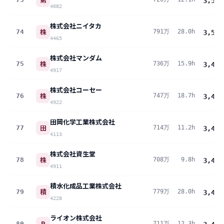
3,516
4082
株式会社ニイタカ
株
74
791万
28.0h
3,508
4465
株式会社マンダム
株
75
736万
15.9h
3,489
4917
株式会社コーセー
株
76
747万
18.7h
3,483
4922
田岡化学工業株式会社
田
77
714万
11.2h
3,476
4113
株式会社資生堂
株
78
708万
9.8h
3,475
4911
積水化成品工業株式会社
積
79
779万
28.0h
3,453
4228
ライオン株式会社
R
80
711万
12.3h