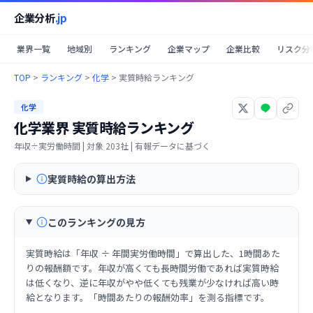
企業分析
.jp
業界一覧
地域別
ランキング
企業マップ
企業比較
リスク分
TOP
>
ランキング
>
化学
>
実質時給ランキング
化学
化学業界
実質時給ランキング
年収÷実労働時間
| 対象
203
社 | 有報データに基づく
実質時給の算出方法
このランキングの見方
実質時給は「年収 ÷ 年間実労働時間」で算出した、1時間あた
りの報酬額です。年収が高くても長時間労働であれば実質時給
は低くなり、逆に年収がやや低くても残業が少なければ高い時
給となります。「時間あたりの報酬効率」を測る指標です。