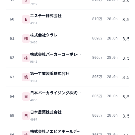
3,602
7940
エステー株式会社
E
60
810万
28.0h
3,591
4951
株式会社クラレ
株
61
809万
28.0h
3,586
3405
株式会社パーカーコーポレーション
株
62
806万
28.0h
3,572
9845
第一工業製薬株式会社
第
63
805万
28.0h
3,570
4461
日本パーカライジング株式会社
日
64
805万
28.0h
3,568
4095
日本農薬株式会社
日
65
803万
28.0h
3,560
4997
株式会社ノエビアホールディングス
株
66
803万
28.0h