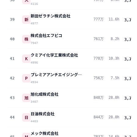
3,793
4116
新田ゼラチン株式会社
新
39
777万
11.6h
3,772
4977
株式会社エフピコ
株
40
761万
8.2h
3,771
7947
クミアイ化学工業株式会社
K
41
770万
10.3h
3,769
4996
プレミアアンチエイジング株式会社
P
42
756万
7.5h
3,761
4934
旭化成株式会社
旭
43
848万
28.0h
3,760
3407
日油株式会社
日
44
844万
28.0h
3,740
4403
メック株式会社
M
45
783万
14.6h