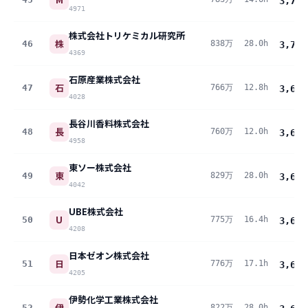
3,738
4971
株式会社トリケミカル研究所
株
46
838万
28.0h
3,713
4369
石原産業株式会社
石
47
766万
12.8h
3,696
4028
長谷川香料株式会社
長
48
760万
12.0h
3,681
4958
東ソー株式会社
東
49
829万
28.0h
3,674
4042
UBE株式会社
U
50
775万
16.4h
3,659
4208
日本ゼオン株式会社
日
51
776万
17.1h
3,653
4205
伊勢化学工業株式会社
伊
52
822万
28.0h