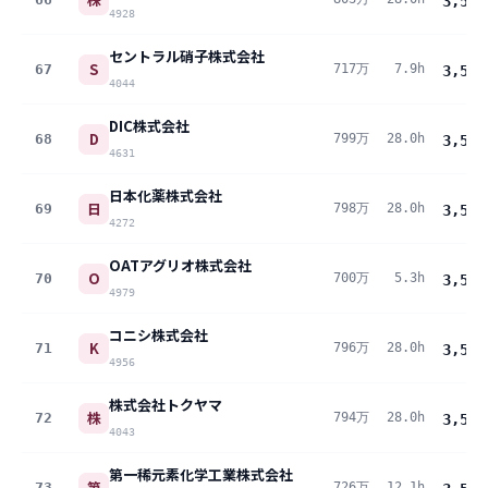
3,558
4928
セントラル硝子株式会社
S
67
717万
7.9h
3,556
4044
DIC株式会社
D
68
799万
28.0h
3,542
4631
日本化薬株式会社
日
69
798万
28.0h
3,535
4272
OATアグリオ株式会社
O
70
700万
5.3h
3,529
4979
コニシ株式会社
K
71
796万
28.0h
3,528
4956
株式会社トクヤマ
株
72
794万
28.0h
3,520
4043
第一稀元素化学工業株式会社
第
73
726万
12.1h