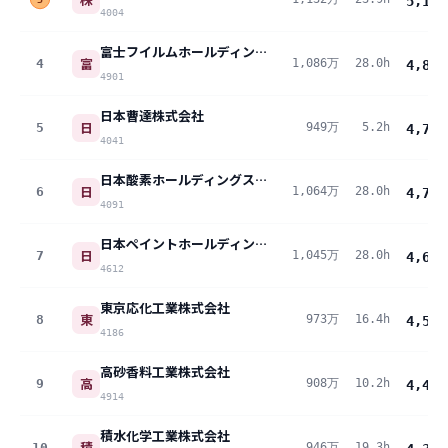
5,129
4004
富士フイルムホールディングス株式会社
富
4
1,086万
28.0h
4,812
4901
日本曹達株式会社
日
5
949万
5.2h
4,788
4041
日本酸素ホールディングス株式会社
日
6
1,064万
28.0h
4,717
4091
日本ペイントホールディングス株式会社
日
7
1,045万
28.0h
4,630
4612
東京応化工業株式会社
東
8
973万
16.4h
4,596
4186
高砂香料工業株式会社
高
9
908万
10.2h
4,447
4914
積水化学工業株式会社
積
10
946万
19.3h