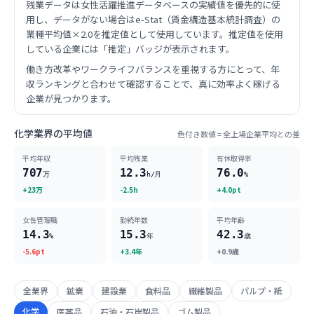
残業データは女性活躍推進データベースの実績値を優先的に使
用し、データがない場合はe-Stat（賃金構造基本統計調査）の
業種平均値×2.0を推定値として使用しています。推定値を使用
している企業には「推定」バッジが表示されます。
働き方改革やワークライフバランスを重視する方にとって、年
収ランキングと合わせて確認することで、真に効率よく稼げる
企業が見つかります。
化学業界の平均値
色付き数値 = 全上場企業平均との差
平均年収
平均残業
有休取得率
707
12.3
76.0
万
h/月
%
+23万
-2.5h
+4.0pt
女性管理職
勤続年数
平均年齢
14.3
15.3
42.3
%
年
歳
-5.6pt
+3.4年
+0.9歳
全業界
鉱業
建設業
食料品
繊維製品
パルプ・紙
化学
医薬品
石油・石炭製品
ゴム製品