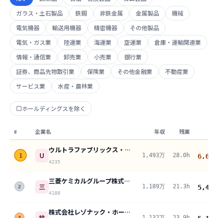
ガラス・土石製品
鉄鋼
非鉄金属
金属製品
機械
電気機器
輸送用機器
精密機器
その他製品
電気・ガス業
陸運業
海運業
空運業
倉庫・運輸関連業
情報・通信業
卸売業
小売業
銀行業
証券、商品先物取引業
保険業
その他金融業
不動産業
サービス業
水産・農林業
ホールディングスを除く
#
企業名
年収
残業
ウルトラファブリックス・ホールディングス株式会社
U
1,493万
28.0h
1
6,619
4235
三菱ケミカルグループ株式会社
三
1,189万
21.3h
5,465
2
4188
株式会社レゾナック・ホールディングス
株
1,132万
23.9h
3