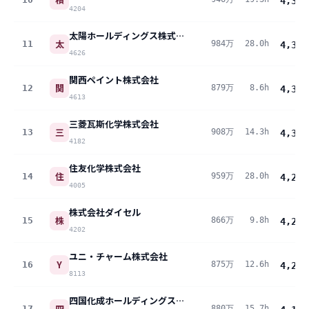
4,398
4204
太陽ホールディングス株式会社
太
11
984万
28.0h
4,364
4626
関西ペイント株式会社
関
12
879万
8.6h
4,343
4613
三菱瓦斯化学株式会社
三
13
908万
14.3h
4,340
4182
住友化学株式会社
住
14
959万
28.0h
4,249
4005
株式会社ダイセル
株
15
866万
9.8h
4,248
4202
ユニ・チャーム株式会社
Y
16
875万
12.6h
4,227
8113
四国化成ホールディングス株式会社
四
17
880万
15.7h