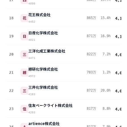
4,175
4099
花王株式会社
花
18
865万
15.4h
4,112
4452
日産化学株式会社
日
19
871万
16.9h
4,102
4021
三洋化成工業株式会社
三
20
822万
7.2h
4,097
4471
綜研化学株式会社
綜
21
783万
1.2h
4,047
4972
三井化学株式会社
三
22
872万
20.0h
4,036
4183
住友ベークライト株式会社
住
23
817万
8.8h
4,033
4203
artience株式会社
A
24
812万
7.9h