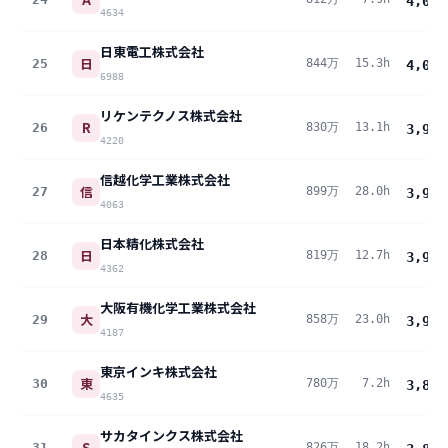
4,032
4634
日東電工株式会社
日
25
844万
15.3h
4,011
6988
リケンテクノス株式会社
R
26
830万
13.1h
3,995
4220
信越化学工業株式会社
信
27
899万
28.0h
3,984
4063
日本精化株式会社
日
28
819万
12.7h
3,950
4362
大阪有機化学工業株式会社
大
29
858万
23.0h
3,908
4187
東京インキ株式会社
東
30
780万
7.2h
3,886
4635
サカタインクス株式会社
S
31
826万
18.2h