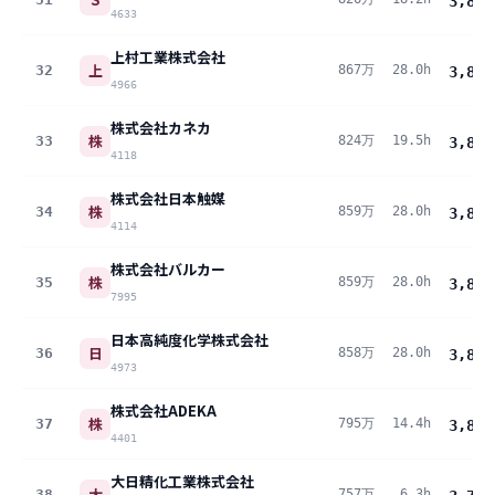
3,862
4633
上村工業株式会社
上
32
867万
28.0h
3,844
4966
株式会社カネカ
株
33
824万
19.5h
3,827
4118
株式会社日本触媒
株
34
859万
28.0h
3,808
4114
株式会社バルカー
株
35
859万
28.0h
3,806
7995
日本高純度化学株式会社
日
36
858万
28.0h
3,803
4973
株式会社ADEKA
株
37
795万
14.4h
3,800
4401
大日精化工業株式会社
大
38
757万
6.3h