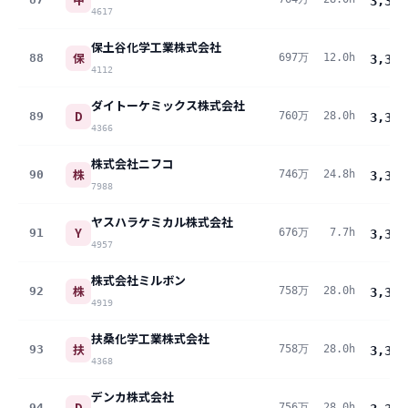
3,388
4617
保土谷化学工業株式会社
保
88
697万
12.0h
3,378
4112
ダイトーケミックス株式会社
D
89
760万
28.0h
3,371
4366
株式会社ニフコ
株
90
746万
24.8h
3,366
7988
ヤスハラケミカル株式会社
Y
91
676万
7.7h
3,361
4957
株式会社ミルボン
株
92
758万
28.0h
3,361
4919
扶桑化学工業株式会社
扶
93
758万
28.0h
3,359
4368
デンカ株式会社
D
94
756万
28.0h