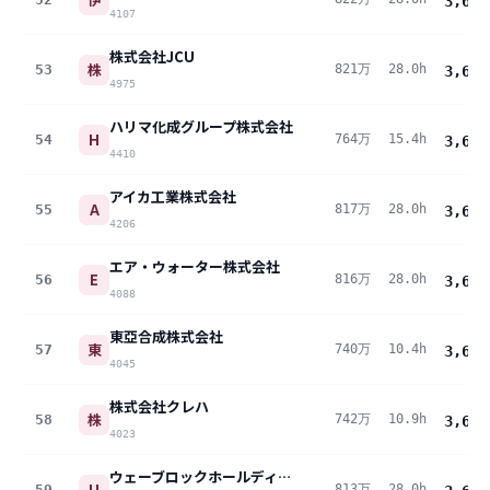
3,643
4107
株式会社JCU
株
53
821万
28.0h
3,640
4975
ハリマ化成グループ株式会社
H
54
764万
15.4h
3,629
4410
アイカ工業株式会社
A
55
817万
28.0h
3,622
4206
エア・ウォーター株式会社
E
56
816万
28.0h
3,619
4088
東亞合成株式会社
東
57
740万
10.4h
3,618
4045
株式会社クレハ
株
58
742万
10.9h
3,617
4023
ウェーブロックホールディングス株式会社
U
59
813万
28.0h