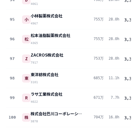
3,349
4061
小林製薬株式会社
小
95
755万
28.0h
3,348
4967
松本油脂製薬株式会社
松
96
755万
28.0h
3,346
4365
ZACROS株式会社
Z
97
753万
28.0h
3,340
7917
東洋紡株式会社
東
98
685万
11.1h
3,338
3101
ラサ工業株式会社
R
99
671万
7.7h
3,334
4022
株式会社巴川コーポレーション
株
100
704万
16.8h
3,317
3878