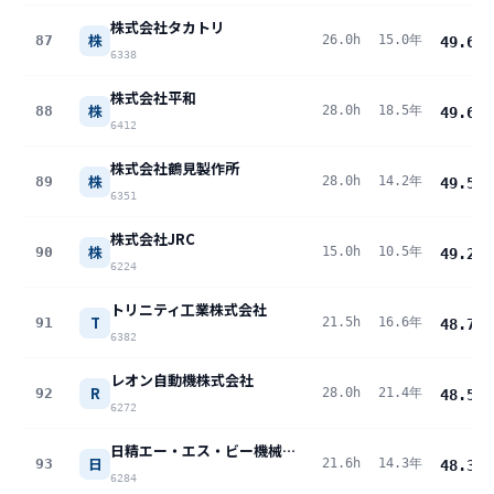
株式会社タカトリ
株
87
26.0h
15.0年
49.6
pt
6338
株式会社平和
株
88
28.0h
18.5年
49.6
pt
6412
株式会社鶴見製作所
株
89
28.0h
14.2年
49.5
pt
6351
株式会社JRC
株
90
15.0h
10.5年
49.2
pt
6224
トリニティ工業株式会社
T
91
21.5h
16.6年
48.7
pt
6382
レオン自動機株式会社
R
92
28.0h
21.4年
48.5
pt
6272
日精エー・エス・ビー機械株式会社
日
93
21.6h
14.3年
48.3
pt
6284