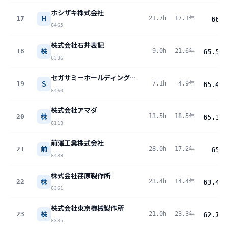
ホシザキ株式会社
H
17
21.7h
17.1年
66
pt
6465
株式会社石井表記
株
18
9.0h
21.6年
65.5
pt
6336
セガサミーホールディングス株式会社
S
19
7.1h
4.9年
65.4
pt
6460
株式会社アマダ
株
20
13.5h
18.5年
65.3
pt
6113
前澤工業株式会社
前
21
28.0h
17.2年
65
pt
6489
株式会社荏原製作所
株
22
23.4h
14.4年
63.4
pt
6361
株式会社東京機械製作所
株
23
21.0h
23.3年
62.7
pt
6335