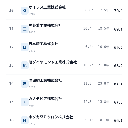
オイレス工業株式会社
O
10
6.0h
17.5年
70.3
pt
6282
三菱重工業株式会社
三
11
26.4h
18.5年
69.8
pt
7011
日本精工株式会社
日
12
6.4h
16.6年
69.2
pt
6471
旭ダイヤモンド工業株式会社
旭
13
10.2h
21.0年
68.7
pt
6140
津田駒工業株式会社
津
14
11.3h
23.8年
67.6
pt
6217
カナデビア株式会社
K
15
12.3h
15.8年
67.2
pt
7004
ホソカワミクロン株式会社
H
16
9.1h
18.1年
66.8
pt
6277