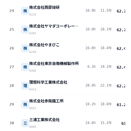
株式会社西部技研
株
24
16.9h
11.5年
62.7
pt
6223
株式会社ヤマダコーポレーション
株
25
10.0h
18.1年
62.7
pt
6392
株式会社やまびこ
株
26
16.6h
18.4年
62.4
pt
6250
株式会社東京自働機械製作所
株
27
6.3h
19.2年
62.4
pt
6360
理想科学工業株式会社
理
28
28.0h
22.1年
62.2
pt
6413
株式会社赤阪鐵工所
株
29
10.2h
18.0年
61.2
pt
6022
三浦工業株式会社
三
30
24.6h
15.2年
61
pt
6005