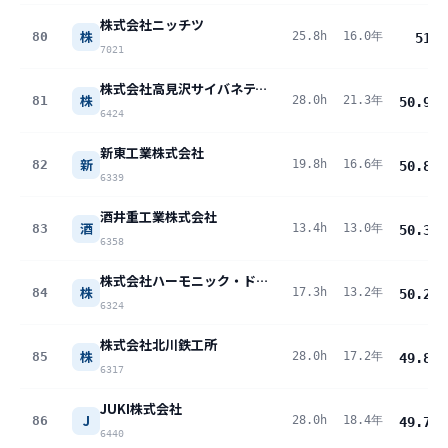
株式会社ニッチツ
株
80
25.8h
16.0年
51
pt
7021
株式会社高見沢サイバネティックス
株
81
28.0h
21.3年
50.9
pt
6424
新東工業株式会社
新
82
19.8h
16.6年
50.8
pt
6339
酒井重工業株式会社
酒
83
13.4h
13.0年
50.3
pt
6358
株式会社ハーモニック・ドライブ・システムズ
株
84
17.3h
13.2年
50.2
pt
6324
株式会社北川鉄工所
株
85
28.0h
17.2年
49.8
pt
6317
JUKI株式会社
J
86
28.0h
18.4年
49.7
pt
6440