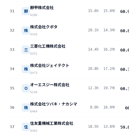
靜甲株式会社
靜
31
15.6h
15.0年
60.9
pt
6286
株式会社クボタ
株
32
20.1h
14.3年
60.8
pt
6326
三菱化工機株式会社
三
33
14.4h
16.2年
60.6
pt
6331
株式会社ジェイテクト
株
34
20.8h
17.2年
60.3
pt
6473
オーエスジー株式会社
O
35
12.3h
19.7年
60.3
pt
6136
株式会社ツバキ・ナカシマ
株
36
8.0h
16.9年
60
pt
6464
住友重機械工業株式会社
住
37
18.5h
13.8年
59.8
pt
6302