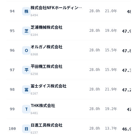
株式会社NFKホールディングス
株
94
28.0h
21.0年
48
pt
6494
芝浦機械株式会社
芝
95
28.0h
19.6年
47.9
pt
6104
オルガノ株式会社
O
96
28.0h
15.5年
47.8
pt
6368
平田機工株式会社
平
97
28.0h
15.9年
47.3
pt
6258
冨士ダイス株式会社
冨
98
28.0h
21.9年
47.2
pt
6167
THK株式会社
T
99
28.0h
19.2年
47
pt
6481
日進工具株式会社
日
100
28.0h
13.7年
46.9
pt
6157