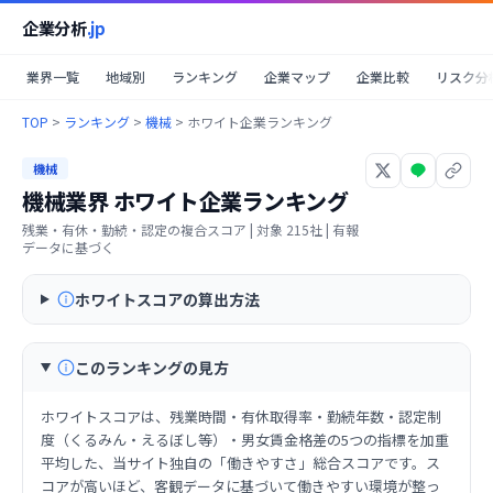
企業分析
.jp
業界一覧
地域別
ランキング
企業マップ
企業比較
リスク分
TOP
>
ランキング
>
機械
>
ホワイト企業ランキング
機械
機械業界
ホワイト企業ランキング
残業・有休・勤続・認定の複合スコア
| 対象
215
社 | 有報
データに基づく
ホワイトスコアの算出方法
このランキングの見方
ホワイトスコアは、残業時間・有休取得率・勤続年数・認定制
度（くるみん・えるぼし等）・男女賃金格差の5つの指標を加重
平均した、当サイト独自の「働きやすさ」総合スコアです。ス
コアが高いほど、客観データに基づいて働きやすい環境が整っ