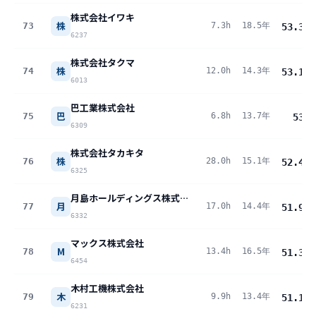
株式会社イワキ
株
73
7.3h
18.5年
53.3
pt
6237
株式会社タクマ
株
74
12.0h
14.3年
53.1
pt
6013
巴工業株式会社
巴
75
6.8h
13.7年
53
pt
6309
株式会社タカキタ
株
76
28.0h
15.1年
52.4
pt
6325
月島ホールディングス株式会社
月
77
17.0h
14.4年
51.9
pt
6332
マックス株式会社
M
78
13.4h
16.5年
51.3
pt
6454
木村工機株式会社
木
79
9.9h
13.4年
51.1
pt
6231