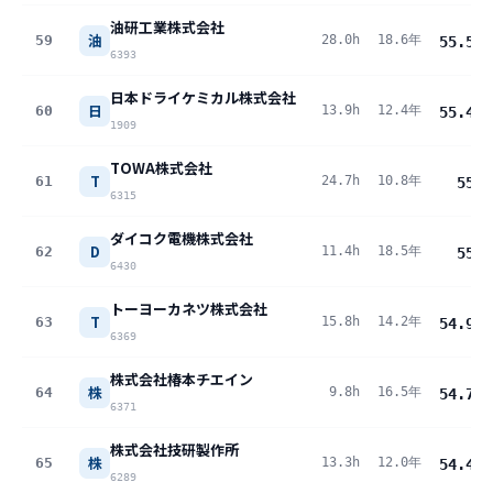
油研工業株式会社
油
59
28.0h
18.6年
55.5
pt
6393
日本ドライケミカル株式会社
日
60
13.9h
12.4年
55.4
pt
1909
TOWA株式会社
T
61
24.7h
10.8年
55
pt
6315
ダイコク電機株式会社
D
62
11.4h
18.5年
55
pt
6430
トーヨーカネツ株式会社
T
63
15.8h
14.2年
54.9
pt
6369
株式会社椿本チエイン
株
64
9.8h
16.5年
54.7
pt
6371
株式会社技研製作所
株
65
13.3h
12.0年
54.4
pt
6289