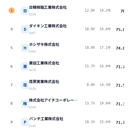
日精樹脂工業株式会社
日
12.0h
19.2年
76
pt
3
6293
ダイキン工業株式会社
D
4
18.0h
16.6年
75.8
pt
6367
ホシザキ株式会社
H
5
18.0h
17.1年
74.8
pt
6465
栗田工業株式会社
栗
6
15.7h
16.0年
71.7
pt
6370
荏原実業株式会社
荏
7
8.8h
14.3年
71.5
pt
6328
株式会社アイチコーポレーション
株
8
13.7h
19.9年
71.3
pt
6345
パンチ工業株式会社
P
9
18.1h
15.6年
71.1
pt
6165