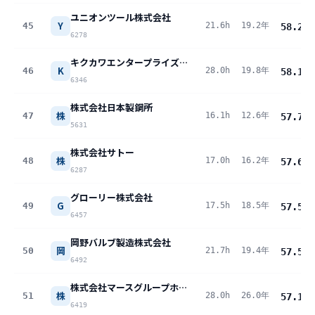
ユニオンツール株式会社
Y
45
21.6h
19.2年
58.2
pt
6278
キクカワエンタープライズ株式会社
K
46
28.0h
19.8年
58.1
pt
6346
株式会社日本製鋼所
株
47
16.1h
12.6年
57.7
pt
5631
株式会社サトー
株
48
17.0h
16.2年
57.6
pt
6287
グローリー株式会社
G
49
17.5h
18.5年
57.5
pt
6457
岡野バルブ製造株式会社
岡
50
21.7h
19.4年
57.5
pt
6492
株式会社マースグループホールディングス
株
51
28.0h
26.0年
57.1
pt
6419