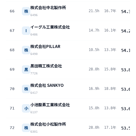
株式会社中北製作所
株
66
21.5h
16.7年
54.3
pt
6496
イーグル工業株式会社
I
67
14.7h
16.1年
54.2
pt
6486
株式会社PILLAR
株
68
10.5h
13.3年
54.1
pt
6490
黒田精工株式会社
黒
69
28.0h
15.8年
53.8
pt
7726
株式会社 SANKYO
株
70
16.9h
18.8年
53.6
pt
6417
小池酸素工業株式会社
小
71
15.0h
13.8年
53.6
pt
6137
株式会社小松製作所
株
72
28.0h
17.1年
53.5
pt
6301