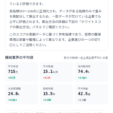
ていると評価できます。
各指標は0〜100点に正規化され、データがある指標のみで重み
を再配分して算出するため、一部データが欠けている企業でも
公平に評価されます。算出方法の詳細は下記の「ホワイトスコ
アの算出方法」パネルでご確認ください。
このスコアは客観データに基づく参考指標であり、実際の職場
環境は部署や職種によって異なります。企業選びの一つの切り
口としてご活用ください。
機械業界の平均値
色付き数値 = 全上場企業平均との差
平均年収
平均残業
有休取得率
715
15.1
74.4
万
h/月
%
+31万
+0.3h
+2.4pt
女性管理職
勤続年数
平均年齢
24.8
15.5
42.5
%
年
歳
+4.9pt
+3.6年
+1.1歳