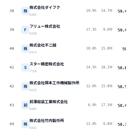
株式会社ダイフク
株
38
19.9h
14.7年
59.4
pt
6383
フリュー株式会社
F
39
17.3h
9.0年
59.4
pt
6238
株式会社不二越
株
40
10.8h
15.8年
59
pt
6474
スター精密株式会社
S
41
14.5h
18.1年
58.6
pt
7718
株式会社岡本工作機械製作所
株
42
12.0h
15.8年
58.5
pt
6125
前澤給装工業株式会社
前
43
6.9h
17.3年
58.4
pt
6485
株式会社竹内製作所
株
44
13.9h
9.8年
58.3
pt
6432