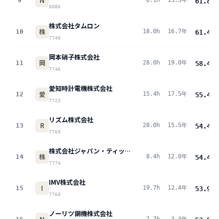
N
9
8.1h
13.3年
61.8
pt
8086
株式会社タムロン
株
10
18.0h
16.7年
61.4
pt
7740
岡本硝子株式会社
岡
11
28.0h
19.0年
58.4
pt
7746
愛知時計電機株式会社
愛
12
15.4h
17.5年
55.4
pt
7723
リズム株式会社
R
13
28.0h
15.5年
54.4
pt
7769
株式会社ジャパン・ティッシュエンジニアリング
株
14
8.4h
12.0年
54.4
pt
7774
IMV株式会社
I
15
19.7h
12.4年
53.9
pt
7760
ノーリツ鋼機株式会社