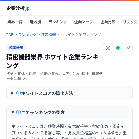
企業分析
.jp
業界一覧
地域別
ランキング
企業マップ
企業比較
リスク分
TOP
>
ランキング
>
精密機器
>
ホワイト企業ランキング
精密機器
精密機器業界
ホワイト企業ランキ
ング
残業・有休・勤続・認定の複合スコア
| 対象
46
社 | 有報デ
ータに基づく
ホワイトスコアの算出方法
このランキングの見方
ホワイトスコアは、残業時間・有休取得率・勤続年数・認定制
度（くるみん・えるぼし等）・男女賃金格差の5つの指標を加重