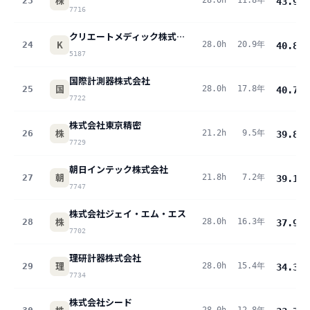
株
23
28.0h
11.8年
43.9
pt
7716
クリエートメディック株式会社
K
24
28.0h
20.9年
40.8
pt
5187
国際計測器株式会社
国
25
28.0h
17.8年
40.7
pt
7722
株式会社東京精密
株
26
21.2h
9.5年
39.8
pt
7729
朝日インテック株式会社
朝
27
21.8h
7.2年
39.1
pt
7747
株式会社ジェイ・エム・エス
株
28
28.0h
16.3年
37.9
pt
7702
理研計器株式会社
理
29
28.0h
15.4年
34.3
pt
7734
株式会社シード