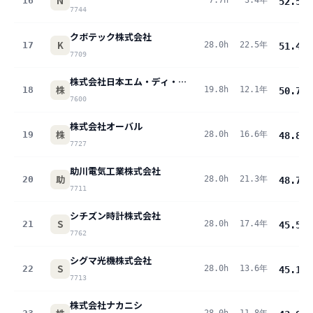
N
16
7.7h
3.4年
52.5
pt
7744
クボテック株式会社
K
17
28.0h
22.5年
51.4
pt
7709
株式会社日本エム・ディ・エム
株
18
19.8h
12.1年
50.7
pt
7600
株式会社オーバル
株
19
28.0h
16.6年
48.8
pt
7727
助川電気工業株式会社
助
20
28.0h
21.3年
48.7
pt
7711
シチズン時計株式会社
S
21
28.0h
17.4年
45.5
pt
7762
シグマ光機株式会社
S
22
28.0h
13.6年
45.1
pt
7713
株式会社ナカニシ