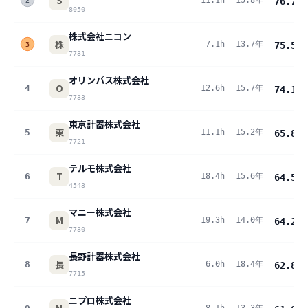
S
11.1h
15.8年
76.7
pt
2
8050
株式会社ニコン
株
7.1h
13.7年
75.5
pt
3
7731
オリンパス株式会社
O
4
12.6h
15.7年
74.1
pt
7733
東京計器株式会社
東
5
11.1h
15.2年
65.8
pt
7721
テルモ株式会社
T
6
18.4h
15.6年
64.5
pt
4543
マニー株式会社
M
7
19.3h
14.0年
64.2
pt
7730
長野計器株式会社
長
8
6.0h
18.4年
62.8
pt
7715
ニプロ株式会社