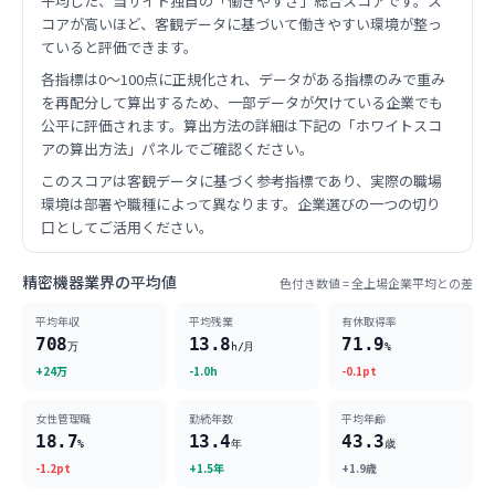
平均した、当サイト独自の「働きやすさ」総合スコアです。ス
コアが高いほど、客観データに基づいて働きやすい環境が整っ
ていると評価できます。
各指標は0〜100点に正規化され、データがある指標のみで重み
を再配分して算出するため、一部データが欠けている企業でも
公平に評価されます。算出方法の詳細は下記の「ホワイトスコ
アの算出方法」パネルでご確認ください。
このスコアは客観データに基づく参考指標であり、実際の職場
環境は部署や職種によって異なります。企業選びの一つの切り
口としてご活用ください。
精密機器業界の平均値
色付き数値 = 全上場企業平均との差
平均年収
平均残業
有休取得率
708
13.8
71.9
万
h/月
%
+24万
-1.0h
-0.1pt
女性管理職
勤続年数
平均年齢
18.7
13.4
43.3
%
年
歳
-1.2pt
+1.5年
+1.9歳