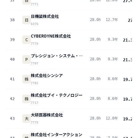
日
37
28.0h
12.0年
27.4
pt
7771
日機装株式会社
日
38
28.0h
12.7年
27
pt
6376
CYBERDYNE株式会社
C
39
28.0h
9.3年
21.3
pt
7779
プレシジョン・システム・サイエンス株式会社
P
40
28.0h
9.3年
21.3
pt
7707
株式会社シンシア
株
41
28.0h
8.6年
19.7
pt
7782
株式会社ブイ・テクノロジー
株
42
28.0h
8.6年
19.7
pt
7717
大研医器株式会社
大
43
28.0h
12.0年
19.2
pt
7775
株式会社インターアクション