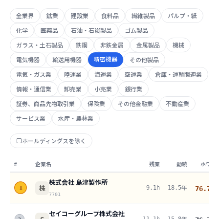
全業界
鉱業
建設業
食料品
繊維製品
パルプ・紙
化学
医薬品
石油・石炭製品
ゴム製品
ガラス・土石製品
鉄鋼
非鉄金属
金属製品
機械
精密機器
電気機器
輸送用機器
その他製品
電気・ガス業
陸運業
海運業
空運業
倉庫・運輸関連業
情報・通信業
卸売業
小売業
銀行業
証券、商品先物取引業
保険業
その他金融業
不動産業
サービス業
水産・農林業
ホールディングスを除く
#
企業名
残業
勤続
ホワイ
株式会社 島津製作所
株
9.1h
18.5年
1
76.7
pt
7701
セイコーグループ株式会社