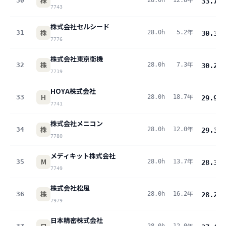
株
30
28.0h
12.8年
33.7
pt
7743
株式会社セルシード
株
31
28.0h
5.2年
30.3
pt
7776
株式会社東京衡機
株
32
28.0h
7.3年
30.2
pt
7719
HOYA株式会社
H
33
28.0h
18.7年
29.9
pt
7741
株式会社メニコン
株
34
28.0h
12.0年
29.3
pt
7780
メディキット株式会社
M
35
28.0h
13.7年
28.3
pt
7749
株式会社松風
株
36
28.0h
16.2年
28.2
pt
7979
日本精密株式会社