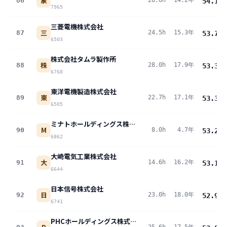
象
86
28.0h
14.2年
54.1
pt
7965
三菱電機株式会社
三
87
24.5h
15.3年
53.7
pt
6503
株式会社タムラ製作所
株
88
28.0h
17.9年
53.3
pt
6768
東洋電機製造株式会社
東
89
22.7h
17.1年
53.3
pt
6505
ミナトホールディングス株式会社
M
90
8.0h
4.7年
53.2
pt
6862
大崎電気工業株式会社
大
91
14.6h
16.2年
53.1
pt
6644
日本信号株式会社
日
92
23.0h
18.0年
52.9
pt
6741
PHCホールディングス株式会社