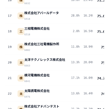
株
16
16.6h
23.4年
75.7
pt
6632
株式会社アバールデータ
株
17
28.0h
16.2年
75.6
pt
6918
三相電機株式会社
三
18
2.0h
16.5年
75.6
pt
6518
株式会社三社電機製作所
株
19
11.0h
18.9年
75
pt
6882
太洋テクノレックス株式会社
太
20
13.3h
20.0年
75
pt
6663
横河電機株式会社
横
21
17.1h
16.0年
74.7
pt
6841
太陽誘電株式会社
太
22
13.6h
16.4年
74
pt
6976
株式会社アドバンテスト