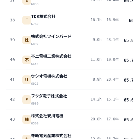
E
37
16.3h
14.4年
66.3
pt
6859
TDK株式会社
T
38
16.1h
16.9年
66
pt
6762
株式会社ツインバード
株
39
9.0h
23.1年
65.9
pt
6897
不二電機工業株式会社
不
40
11.0h
19.0年
65.7
pt
6654
ウシオ電機株式会社
U
41
8.9h
20.4年
65.7
pt
6925
フクダ電子株式会社
F
42
14.2h
15.1年
65.6
pt
6960
株式会社安川電機
株
43
20.8h
17.6年
65.6
pt
6506
寺崎電気産業株式会社