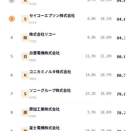
A
8.7h
21.3年
84.6
pt
2
6754
セイコーエプソン株式会社
S
0.0h
18.1年
84.6
pt
3
6724
株式会社リコー
株
4
6.9h
20.0年
84.3
pt
7752
日置電機株式会社
日
5
11.5h
21.3年
80.8
pt
6866
コニカミノルタ株式会社
K
6
14.6h
20.7年
80.5
pt
4902
ソニーグループ株式会社
S
7
22.2h
16.0年
79.8
pt
6758
原田工業株式会社
原
8
5.5h
18.0年
78.7
pt
6904
富士電機株式会社