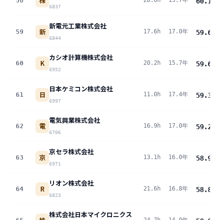
株
58
28.0h
15.7年
60.1
pt
6837
新電元工業株式会社
新
59
17.6h
17.0年
59.6
pt
6844
カシオ計算機株式会社
K
60
20.2h
15.7年
59.6
pt
6952
日本ケミコン株式会社
日
61
11.0h
17.4年
59.3
pt
6997
電気興業株式会社
電
62
16.9h
17.0年
59.2
pt
6706
京セラ株式会社
京
63
13.1h
16.0年
58.9
pt
6971
リオン株式会社
R
64
21.6h
16.8年
58.8
pt
6823
株式会社日本マイクロニクス