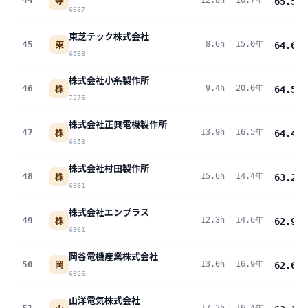
寺
44
12.8h
16.7年
65.5
pt
6637
東芝テック株式会社
東
45
8.6h
15.0年
64.6
pt
6588
株式会社小糸製作所
株
46
9.4h
20.0年
64.5
pt
7276
株式会社正興電機製作所
株
47
13.9h
16.5年
64.4
pt
6653
株式会社村田製作所
株
48
15.6h
14.4年
63.2
pt
6981
株式会社エンプラス
株
49
12.3h
14.6年
62.9
pt
6961
岡谷電機産業株式会社
岡
50
13.0h
16.9年
62.6
pt
6926
山洋電気株式会社