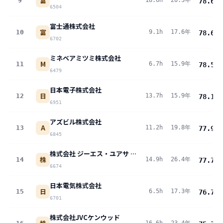
富
9
18.6h
20.3年
78.6
pt
6504
富士通株式会社
富
10
9.1h
17.6年
78.6
pt
6702
ミネベアミツミ株式会社
M
11
6.7h
15.9年
78.5
pt
6479
日本電子株式会社
日
12
13.7h
15.9年
78.1
pt
6951
アズビル株式会社
A
13
11.2h
19.8年
77.9
pt
6845
株式会社 ジーエス・ユアサ コーポレーション
株
14
14.9h
26.4年
77.7
pt
6674
日本電気株式会社
日
15
6.5h
17.3年
76.7
pt
6701
株式会社JVCケンウッド