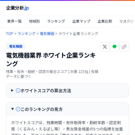
企業分析
.jp
業界一覧
地域別
ランキング
企業マップ
企業比較
リスク分
TOP
>
ランキング
>
電気機器
>
ホワイト企業ランキング
電気機器
電気機器業界
ホワイト企業ランキ
ング
残業・有休・勤続・認定の複合スコア
| 対象
225
社 | 有報
データに基づく
ホワイトスコアの算出方法
このランキングの見方
ホワイトスコアは、残業時間・有休取得率・勤続年数・認定制
度（くるみん・えるぼし等）・男女賃金格差の5つの指標を加重