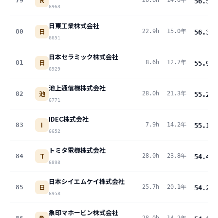
R
79
20.6h
14.0年
56.5
pt
6963
日東工業株式会社
日
80
22.9h
15.0年
56.3
pt
6651
日本セラミック株式会社
日
81
8.6h
12.7年
55.9
pt
6929
池上通信機株式会社
池
82
28.0h
21.3年
55.2
pt
6771
IDEC株式会社
I
83
7.9h
14.2年
55.1
pt
6652
トミタ電機株式会社
T
84
28.0h
23.8年
54.4
pt
6898
日本シイエムケイ株式会社
日
85
25.7h
20.1年
54.2
pt
6958
象印マホービン株式会社