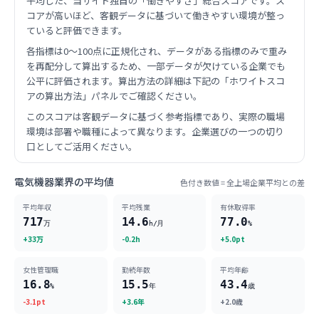
平均した、当サイト独自の「働きやすさ」総合スコアです。ス
コアが高いほど、客観データに基づいて働きやすい環境が整っ
ていると評価できます。
各指標は0〜100点に正規化され、データがある指標のみで重み
を再配分して算出するため、一部データが欠けている企業でも
公平に評価されます。算出方法の詳細は下記の「ホワイトスコ
アの算出方法」パネルでご確認ください。
このスコアは客観データに基づく参考指標であり、実際の職場
環境は部署や職種によって異なります。企業選びの一つの切り
口としてご活用ください。
電気機器業界の平均値
色付き数値 = 全上場企業平均との差
平均年収
平均残業
有休取得率
717
14.6
77.0
万
h/月
%
+33万
-0.2h
+5.0pt
女性管理職
勤続年数
平均年齢
16.8
15.5
43.4
%
年
歳
-3.1pt
+3.6年
+2.0歳