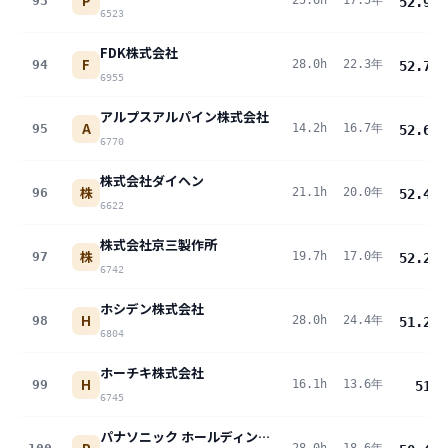
P
93
25.6h
17.5年
52.9
pt
6523
FDK株式会社
F
94
28.0h
22.3年
52.7
pt
6955
アルプスアルパイン株式会社
A
95
14.2h
16.7年
52.6
pt
6770
株式会社ダイヘン
株
96
21.1h
20.0年
52.4
pt
6622
株式会社京三製作所
株
97
19.7h
17.0年
52.2
pt
6742
ホシデン株式会社
H
98
28.0h
24.4年
51.2
pt
6804
ホーチキ株式会社
H
99
16.1h
13.6年
51
pt
6745
パナソニック ホールディングス株式会社