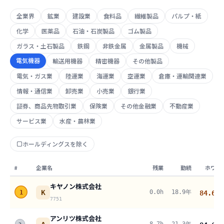
全業界
鉱業
建設業
食料品
繊維製品
パルプ・紙
化学
医薬品
石油・石炭製品
ゴム製品
ガラス・土石製品
鉄鋼
非鉄金属
金属製品
機械
電気機器
輸送用機器
精密機器
その他製品
電気・ガス業
陸運業
海運業
空運業
倉庫・運輸関連業
情報・通信業
卸売業
小売業
銀行業
証券、商品先物取引業
保険業
その他金融業
不動産業
サービス業
水産・農林業
ホールディングスを除く
#
企業名
残業
勤続
ホワイ
キヤノン株式会社
K
0.0h
18.9年
1
84.6
pt
7751
アンリツ株式会社