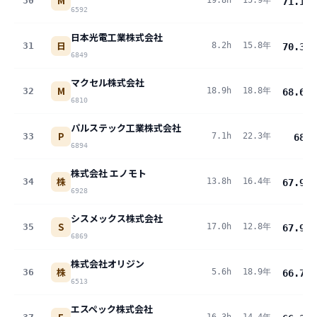
M
30
19.8h
15.9年
71.1
pt
6592
日本光電工業株式会社
日
31
8.2h
15.8年
70.3
pt
6849
マクセル株式会社
M
32
18.9h
18.8年
68.6
pt
6810
パルステック工業株式会社
P
33
7.1h
22.3年
68
pt
6894
株式会社 エノモト
株
34
13.8h
16.4年
67.9
pt
6928
シスメックス株式会社
S
35
17.0h
12.8年
67.9
pt
6869
株式会社オリジン
株
36
5.6h
18.9年
66.7
pt
6513
エスペック株式会社