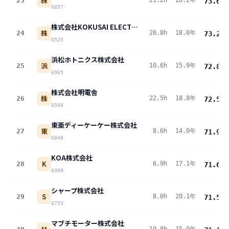
株
23
21.2h
20.2年
73.6
pt
6857
株式会社KOKUSAI ELECTRIC
株
24
20.8h
18.0年
73.2
pt
6525
浜松ホトニクス株式会社
浜
25
10.6h
15.9年
72.8
pt
6965
株式会社明電舎
株
26
22.5h
18.8年
72.5
pt
6508
東亜ディーケーケー株式会社
東
27
8.6h
14.0年
71.9
pt
6848
KOA株式会社
K
28
6.9h
17.1年
71.6
pt
6999
シャープ株式会社
S
29
8.0h
20.1年
71.5
pt
6753
マブチモーター株式会社