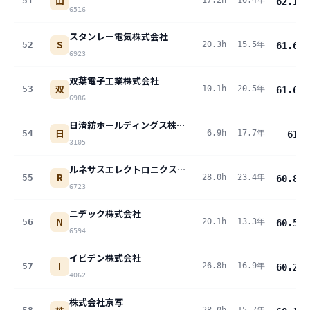
山
51
17.2h
16.4年
62.1
pt
6516
スタンレー電気株式会社
S
52
20.3h
15.5年
61.6
pt
6923
双葉電子工業株式会社
双
53
10.1h
20.5年
61.6
pt
6986
日清紡ホールディングス株式会社
日
54
6.9h
17.7年
61
pt
3105
ルネサスエレクトロニクス株式会社
R
55
28.0h
23.4年
60.8
pt
6723
ニデック株式会社
N
56
20.1h
13.3年
60.5
pt
6594
イビデン株式会社
I
57
26.8h
16.9年
60.2
pt
4062
株式会社京写