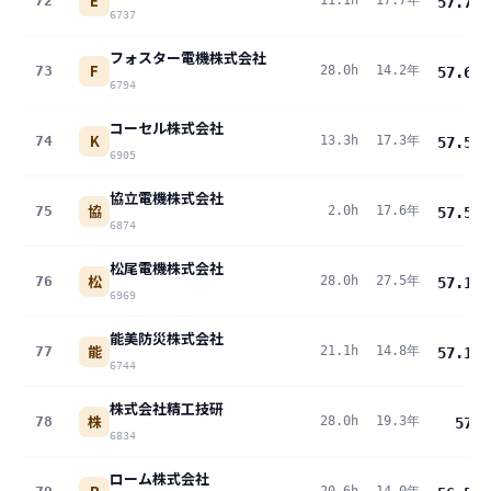
E
72
11.1h
17.7年
57.7
pt
6737
フォスター電機株式会社
F
73
28.0h
14.2年
57.6
pt
6794
コーセル株式会社
K
74
13.3h
17.3年
57.5
pt
6905
協立電機株式会社
協
75
2.0h
17.6年
57.5
pt
6874
松尾電機株式会社
松
76
28.0h
27.5年
57.1
pt
6969
能美防災株式会社
能
77
21.1h
14.8年
57.1
pt
6744
株式会社精工技研
株
78
28.0h
19.3年
57
pt
6834
ローム株式会社