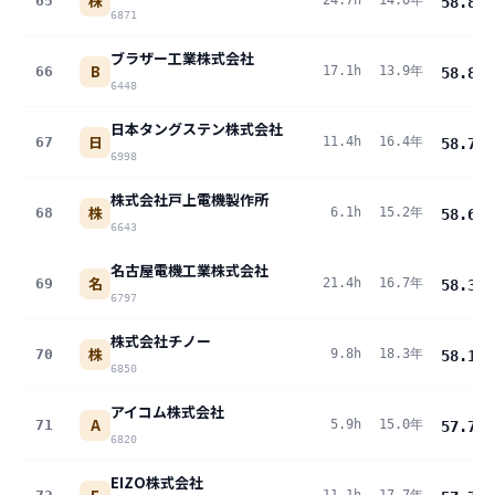
株
65
24.7h
14.0年
58.8
pt
6871
ブラザー工業株式会社
B
66
17.1h
13.9年
58.8
pt
6448
日本タングステン株式会社
日
67
11.4h
16.4年
58.7
pt
6998
株式会社戸上電機製作所
株
68
6.1h
15.2年
58.6
pt
6643
名古屋電機工業株式会社
名
69
21.4h
16.7年
58.3
pt
6797
株式会社チノー
株
70
9.8h
18.3年
58.1
pt
6850
アイコム株式会社
A
71
5.9h
15.0年
57.7
pt
6820
EIZO株式会社