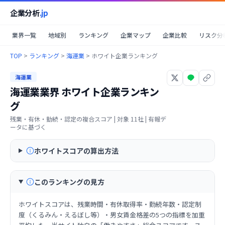
企業分析
.jp
業界一覧
地域別
ランキング
企業マップ
企業比較
リスク分
TOP
>
ランキング
>
海運業
>
ホワイト企業ランキング
海運業
海運業業界
ホワイト企業ランキン
グ
残業・有休・勤続・認定の複合スコア
| 対象
11
社 | 有報デ
ータに基づく
ホワイトスコアの算出方法
このランキングの見方
ホワイトスコアは、残業時間・有休取得率・勤続年数・認定制
度（くるみん・えるぼし等）・男女賃金格差の5つの指標を加重