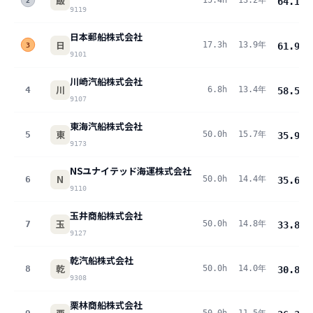
飯
15.4h
13.2年
64.1
pt
2
9119
日本郵船株式会社
日
17.3h
13.9年
61.9
pt
3
9101
川崎汽船株式会社
川
4
6.8h
13.4年
58.5
pt
9107
東海汽船株式会社
東
5
50.0h
15.7年
35.9
pt
9173
NSユナイテッド海運株式会社
N
6
50.0h
14.4年
35.6
pt
9110
玉井商船株式会社
玉
7
50.0h
14.8年
33.8
pt
9127
乾汽船株式会社
乾
8
50.0h
14.0年
30.8
pt
9308
栗林商船株式会社