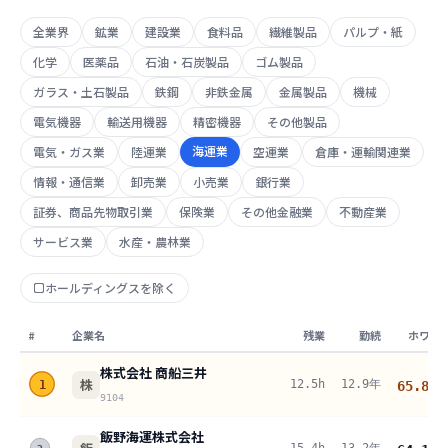
全業界
鉱業
建設業
食料品
繊維製品
パルプ・紙
化学
医薬品
石油・石炭製品
ゴム製品
ガラス・土石製品
鉄鋼
非鉄金属
金属製品
機械
電気機器
輸送用機器
精密機器
その他製品
海運業
電気・ガス業
陸運業
空運業
倉庫・運輸関連業
情報・通信業
卸売業
小売業
銀行業
証券、商品先物取引業
保険業
その他金融業
不動産業
サービス業
水産・農林業
ホールディングスを除く
#
企業名
残業
勤続
ホワイ
株式会社 商船三井
株
12.5h
12.9年
1
65.8
pt
9104
飯野海運株式会社