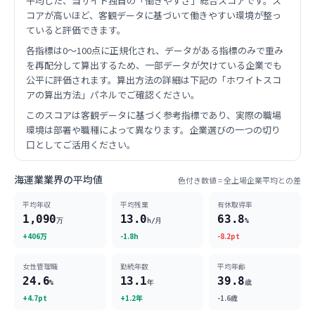
平均した、当サイト独自の「働きやすさ」総合スコアです。ス
コアが高いほど、客観データに基づいて働きやすい環境が整っ
ていると評価できます。
各指標は0〜100点に正規化され、データがある指標のみで重み
を再配分して算出するため、一部データが欠けている企業でも
公平に評価されます。算出方法の詳細は下記の「ホワイトスコ
アの算出方法」パネルでご確認ください。
このスコアは客観データに基づく参考指標であり、実際の職場
環境は部署や職種によって異なります。企業選びの一つの切り
口としてご活用ください。
海運業業界の平均値
色付き数値 = 全上場企業平均との差
平均年収
平均残業
有休取得率
1,090
13.0
63.8
万
h/月
%
+406万
-1.8h
-8.2pt
女性管理職
勤続年数
平均年齢
24.6
13.1
39.8
%
年
歳
+4.7pt
+1.2年
-1.6歳