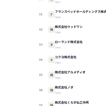
7872
フランスベッドホールディングス株
F
31
7840
株式会社ウッドワン
株
32
7898
ローランド株式会社
R
33
7944
コクヨ株式会社
K
34
7984
株式会社アルメディオ
株
35
7859
株式会社ノダ
株
36
7879
株式会社くろがね工作所
株
37