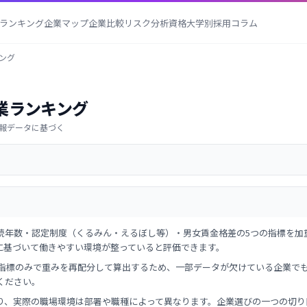
ランキング
企業マップ
企業比較
リスク分析
資格
大学別採用
コラム
ング
業ランキング
 有報データに基づく
続年数・認定制度（くるみん・えるぼし等）・男女賃金格差の5つの指標を加
に基づいて働きやすい環境が整っていると評価できます。
ある指標のみで重みを再配分して算出するため、一部データが欠けている企業で
ください。
り、実際の職場環境は部署や職種によって異なります。企業選びの一つの切り