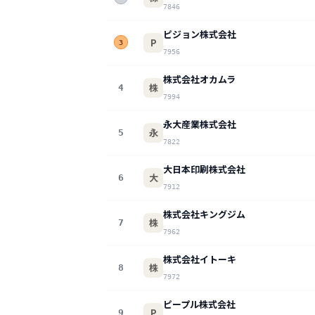
7846
ピジョン株式会社
P
3
7956
株式会社オカムラ
株
4
7994
永大産業株式会社
永
5
7822
大日本印刷株式会社
大
6
7912
株式会社キングジム
株
7
7962
株式会社イトーキ
株
8
7972
ピープル株式会社
P
9