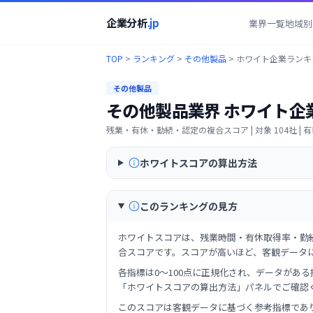
企業分析
.jp
業界一覧
地域別
TOP
>
ランキング
>
その他製品
>
ホワイト企業ランキ
その他製品
その他製品業界
ホワイト企
残業・有休・勤続・認定の複合スコア
| 対象
104
社 |
ホワイトスコアの算出方法
このランキングの見方
ホワイトスコアは、残業時間・有休取得率・勤
合スコアです。スコアが高いほど、客観データ
各指標は0〜100点に正規化され、データが
「ホワイトスコアの算出方法」パネルでご確認
このスコアは客観データに基づく参考指標であ