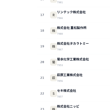
7981
リンテック株式会社
R
17
7966
株式会社 重松製作所
株
18
7980
株式会社タカラトミー
株
19
7867
菊水化学工業株式会社
菊
20
7953
萩原工業株式会社
萩
21
7856
セキ株式会社
S
22
7857
株式会社ニッピ
株
23