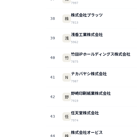
7997
株式会社プラッツ
株
38
7813
浅香工業株式会社
浅
39
5962
竹田iPホールディングス株式会社
竹
40
7875
ナカバヤシ株式会社
N
41
7987
野崎印刷紙業株式会社
野
42
7919
任天堂株式会社
任
43
7974
株式会社オービス
株
44