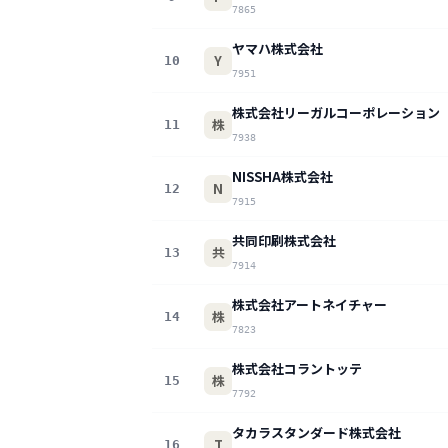
7865
ヤマハ株式会社
Y
10
7951
株式会社リーガルコーポレーション
株
11
7938
NISSHA株式会社
N
12
7915
共同印刷株式会社
共
13
7914
株式会社アートネイチャー
株
14
7823
株式会社コラントッテ
株
15
7792
タカラスタンダード株式会社
T
16