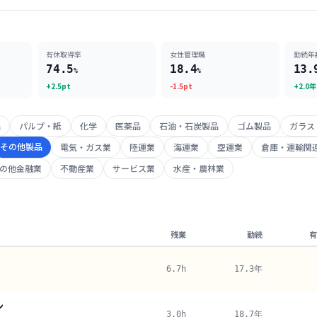
有休取得率
女性管理職
勤続年
74.5
18.4
13.
%
%
+2.5pt
-1.5pt
+2.0年
品
パルプ・紙
化学
医薬品
石油・石炭製品
ゴム製品
ガラス
その他製品
電気・ガス業
陸運業
海運業
空運業
倉庫・運輸関
の他金融業
不動産業
サービス業
水産・農林業
残業
勤続
有
6.7h
17.3年
ン
3.0h
18.7年