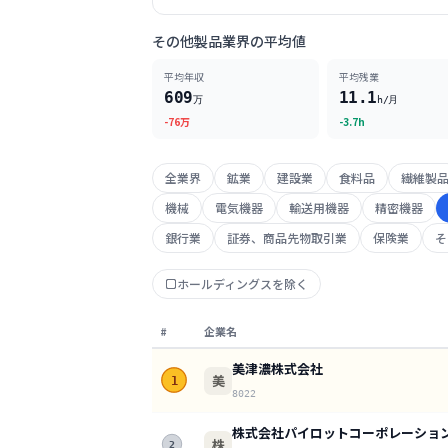
その他製品業界の平均値
平均年収
平均残業
609
11.1
万
h/月
-76万
-3.7h
全業界
鉱業
建設業
食料品
繊維製
機械
電気機器
輸送用機器
精密機器
銀行業
証券、商品先物取引業
保険業
そ
ホールディングスを除く
#
企業名
美津濃株式会社
美
1
8022
株式会社パイロットコーポレーショ
株
2