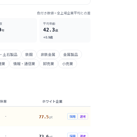
色付き数値 = 全上場企業平均との差
数
平均年齢
9
42.3
年
歳
+0.9歳
・土石製品
鉄鋼
非鉄金属
金属製品
連業
情報・通信業
卸売業
小売業
休率
ホワイト企業
-
採用
選考
77.5
pt
-
採用
選考
73.6
pt